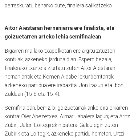
berreskuratu beharko du­te, finalera sailkatzeko.
Aitor Aiestaran hernaniarra ere finalista, eta
goizuetarren arteko lehia semifinalean
Bigarren mailako txapelketan ere argitu zituzten
kontuak, azkeneko jardunaldian. Espero bezala,
finalerako txartela ziurtatu zuten Aitor Aiestaran
hernaniarrak eta Kemen Aldabe lekunberritarrak,
azkeneko partidua ere irabazita, Jon Irazuri eta Ibon
Zalduari (15-8 eta 15-4).
Semifinalean, berriz, bi goizuetarrak ariko dira elkarren
kontra: Oier Apezetxea, Aimar Jabalera lagun; eta Aritz
Zubiri, Julen Loitegirekin batera.
Galdu egin zuten
Zubirik eta Loitegik, azkeneko partidu horretan, Urtzi