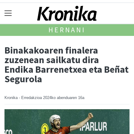
HERNANI
Binakakoaren finalera
zuzenean sailkatu dira
Endika Barrenetxea eta Beñat
Segurola
Kronika - Erredakzioa
2024ko abenduaren 16a