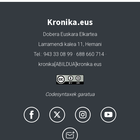
Kronika.eus
Dobera Euskara Elkartea
Larramendi kalea 11, Hernani
Tel.: 943 33 08 99 · 688 660 714 ·
kronika[ABILDUA]kronika.eus
Codesyntaxek garatua