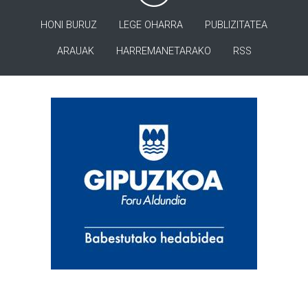
HONI BURUZ
LEGE OHARRA
PUBLIZITATEA
ARAUAK
HARREMANETARAKO
RSS