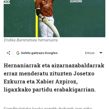
Endika Barrenetxea hernaniarra.
Entzun
Gehitu gaitzazu Googlen
Hernaniarrak eta aizarnazabaldarrak
erraz menderatu zituzten Josetxo
Ezkurra eta Xabier Azpiroz,
ligaxkako partidu erabakigarrian.