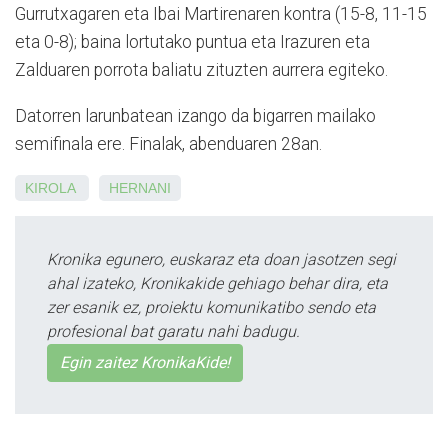
Gurrutxagaren eta Ibai Martirenaren kontra (15-8, 11-15
eta 0-8); baina lortutako puntua eta Irazuren eta
Zalduaren porrota baliatu zituzten aurrera egiteko.
Datorren larunbatean izango da bigarren mailako
semifinala
ere. Finalak, abenduaren 28an
.
KIROLA
HERNANI
Kronika egunero, euskaraz eta doan jasotzen segi
ahal izateko, Kronikakide gehiago behar dira, eta
zer esanik ez, proiektu komunikatibo sendo eta
profesional bat garatu nahi badugu.
Egin zaitez KronikaKide!