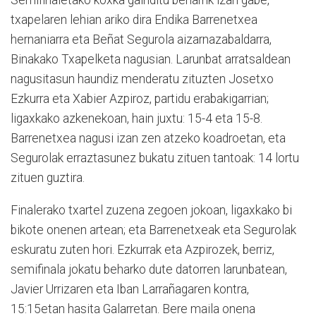
Semifinaletako koxka gainditu beharrik izan gabe,
txapelaren lehian ariko dira Endika Barrenetxea
hernaniarra eta Beñat Segurola aizarnazabaldarra,
Binakako Txapelketa nagusian. Larunbat arratsaldean
nagusitasun haundiz menderatu zituzten Josetxo
Ezkurra eta Xabier Azpiroz, partidu erabakigarrian;
ligaxkako azkenekoan, hain jux­­tu: 15-4 eta 15-8.
Barrenetxea na­­gusi izan zen atzeko koadroetan, eta
Segurolak erraztasunez bukatu zituen tantoak: 14 lortu
zituen guztira.
Finalerako txartel zuzena zegoen jokoan, ligaxkako bi
bikote onenen artean; eta Barrenetxeak eta Segurolak
eskuratu zuten hori. Ezkurrak eta Azpirozek, berriz,
semifinala jokatu beharko dute datorren larunbatean,
Javier Urrizaren eta Iban Larrañagaren kontra,
15:15etan hasita Galarretan. Bere maila onena