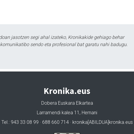
doan jasotzen segi ahal izateko, Kronikakide gehiago behar
tu komunikatibo sendo eta profesional bat garatu nahi badugu.
Kronika.eus
Dobera Euskara Elkartea
Larramendi kalea 11, Hernani
Tel.: 943 33 08 99 · 688 660 714 · kronika[ABILDUA]kronika.eus