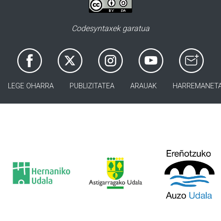
Codesyntaxek garatua
LEGE OHARRA
PUBLIZITATEA
ARAUAK
HARREMANET