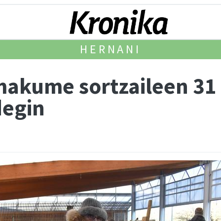
HERNANI
makume sortzaileen 31
degin