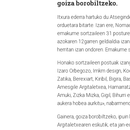
goiza borobiltzeko.
Itxura ederra hartuko du Atsegind
orduetara bitarte. Izan ere, Nomad
emakume sortzaileen 31 postureki
azokaren 12garren geldialdia izan
herritan izan ondoren. Emakume so
Honako sortzaileen postuak izango
Izaro Orbegozo, Imkm design, Kool,
Zatika, Berexiart, Kiribil, Bigira
Amesgile Argitaletxea, Hamarratz, 
Amuki, Zizka Mizka, Gigil, Bihurr
aukera hobea aurkitu», nabarmend
Gainera, goiza borobiltzeko, ipui
Argitaletxearen eskutik; eta jan-