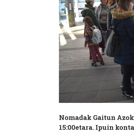
Nomadak Gaitun Azoka 
15:00etara. Ipuin konta