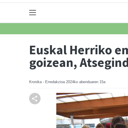
Euskal Herriko e
goizean, Atsegin
Kronika - Erredakzioa
2024ko abenduaren 15a