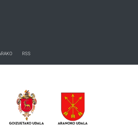
ARAKO
RSS