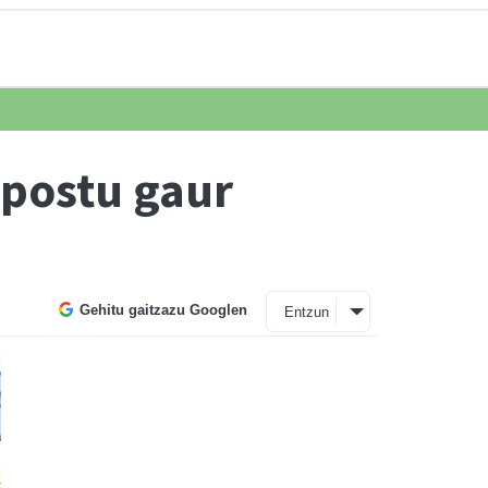
 postu gaur
Gehitu gaitzazu Googlen
Entzun