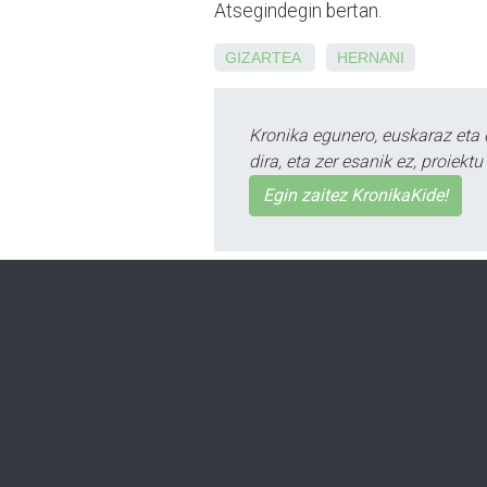
Atsegindegin bertan.
GIZARTEA
HERNANI
Kronika egunero, euskaraz eta 
dira, eta zer esanik ez, proiek
Egin zaitez KronikaKide!