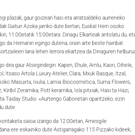
egi plazak, gaur goizean hasi eta arratsaldeko aurrene­ko
ak Gaitun Azoka jarri­ko dute bertan, Euskal Herri osoko
n, 11:00etatik 15:00etara. Dinagu Elkarteak antolatu du, et
go da Hernanin egingo dutena, orain arte beste hainbat
rtzaileen lana lehen lerrora ekartzea da Dinaguren helburua
 dira gaur Atsegindegin: Kapen, Ehule, Amlu, Kaori, Oihele,
 Itsaso Artola Luxury Atelier, Clara, Mxuk Basque, Itzal,
, Basoko Masuxta, Ivulia, Lamia Biocosmetica, Suma Flowers,
Kiribil Zeramika, Pott keramika, Isla pitxiak, Hasi ta Hazi,
i eta Taiday Studio. «Aurtengo Gabonetan opa
ritzeko, ezin
u dute.
n kontaketa saioa izango da 12:00etan, Amesgile
edana ere eskainiko dute Astigarragako 115 Pizzako kideek,