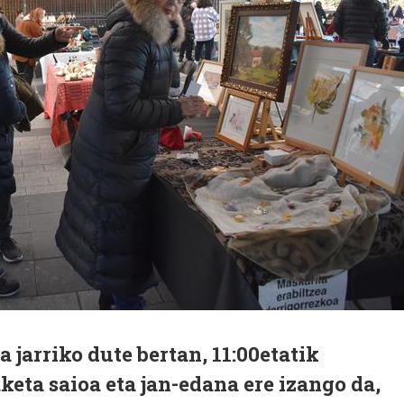
jarriko dute bertan, 11:00etatik
keta saioa eta jan-edana ere izango da,