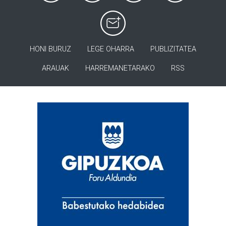
HONI BURUZ
LEGE OHARRA
PUBLIZITATEA
ARAUAK
HARREMANETARAKO
RSS