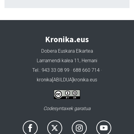
Kronika.eus
Dobera Euskara Elkartea
Larramendi kalea 11, Hernani
Tel.: 943 33 08 99 · 688 660 714 ·
kronika[ABILDUA]kronika.eus
Codesyntaxek garatua