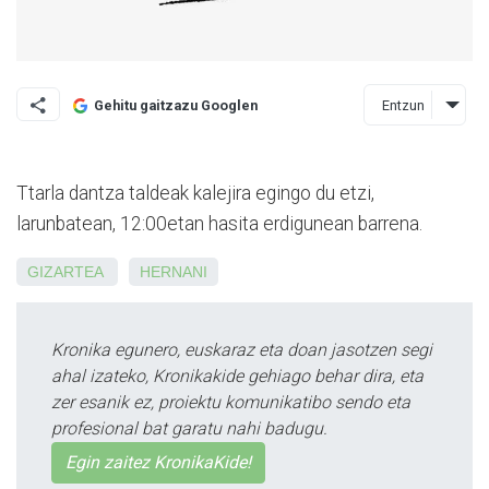
Entzun
Gehitu gaitzazu Googlen
Ttarla dantza taldeak kalejira egingo du etzi,
larunbatean, 12:00etan hasita erdigunean barrena.
GIZARTEA
HERNANI
Kronika egunero, euskaraz eta doan jasotzen segi
ahal izateko, Kronikakide gehiago behar dira, eta
zer esanik ez, proiektu komunikatibo sendo eta
profesional bat garatu nahi badugu.
Egin zaitez KronikaKide!