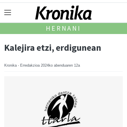
HERNANI
Kalejira etzi, erdigunean
Kronika - Erredakzioa
2024ko abenduaren 12a