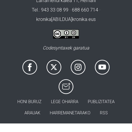
Larramendi kalea 11, Hernani
Tel.: 943 33 08 99 · 688 660 714 ·
kronika[ABILDUA]kronika.eus
Codesyntaxek garatua
HONI BURUZ
LEGE OHARRA
PUBLIZITATEA
ARAUAK
HARREMANETARAKO
RSS