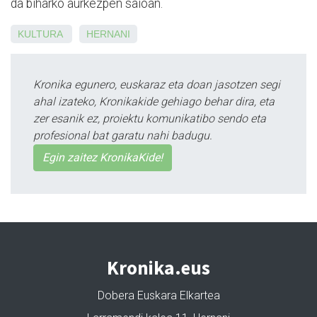
da biharko aurkezpen saioan.
KULTURA
HERNANI
Kronika egunero, euskaraz eta doan jasotzen segi
ahal izateko, Kronikakide gehiago behar dira, eta
zer esanik ez, proiektu komunikatibo sendo eta
profesional bat garatu nahi badugu.
Egin zaitez KronikaKide!
Kronika.eus
Dobera Euskara Elkartea