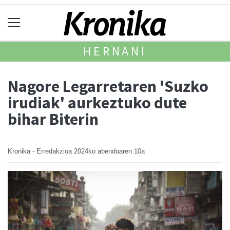
HERNANI
Nagore Legarretaren 'Suzko
irudiak' aurkeztuko dute
bihar Biterin
Kronika - Erredakzioa
2024ko abenduaren 10a