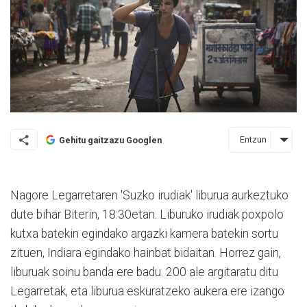
Entzun
Gehitu gaitzazu Googlen
Nagore Legarretaren 'Suzko irudiak' liburua aurkeztuko
dute bihar Biterin, 18:30etan. Liburuko irudiak poxpolo
kutxa batekin egindako argazki kamera batekin sortu
zituen, Indiara egindako hainbat bidaitan. Horrez gain,
liburuak soinu banda ere badu. 200 ale argitaratu ditu
Legarretak, eta liburua eskuratzeko aukera ere izango