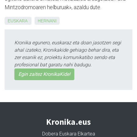
Mintzodromoaren helburuak», azaldu dute.
EUSKARA
HERNANI
Kronika egunero, euskaraz eta doan jasotzen segi
ahal izateko, Kronikakide gehiago behar dira, eta
zer esanik ez, proiektu komunikatibo sendo eta
profesional bat garatu nahi badugu.
Egin zaitez KronikaKide!
Kronika.eus
Dobera Euskara Elkartea