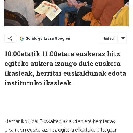
Entzun
Gehitu gaitzazu Googlen
10:00etatik 11:00etara euskeraz hitz
egiteko aukera izango dute euskera
ikasleak, herritar euskaldunak edota
institutuko ikasleak.
Hernaniko Udal Euskaltegiak aurten ere herritarrak
elkarrekin euskeraz hitz egitera elkartuko ditu, gaur