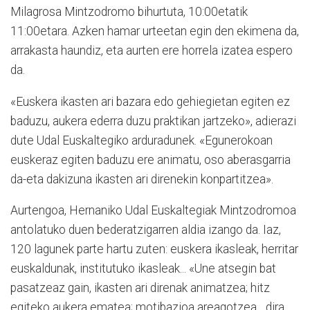
Milagrosa Mintzodromo bihurtuta, 10:00etatik
11:00etara. Azken hamar urteetan egin den ekimena da,
arrakasta haundiz, eta aurten ere horrela izatea espero
da.
«Euskera ikasten ari bazara edo gehiegietan egiten ez
baduzu, aukera ederra duzu praktikan jartzeko», adierazi
dute Udal Euskaltegiko arduradunek. «Egunerokoan
euskeraz egiten baduzu ere animatu, oso aberasgarria
da-eta dakizuna ikasten ari direnekin konpartitzea».
Aurtengoa, Hernaniko Udal Euskaltegiak Mintzodromoa
antolatuko duen bederatzigarren aldia izango da. Iaz,
120 lagunek parte hartu zuten: euskera ikasleak, herritar
euskaldunak, institutuko ikasleak... «Une atsegin bat
pasatzeaz gain, ikasten ari direnak animatzea; hitz
egiteko aukera ematea; motibazioa areagotzea... dira