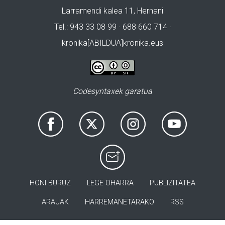
Larramendi kalea 11, Hernani
Tel.: 943 33 08 99 · 688 660 714 ·
kronika[ABILDUA]kronika.eus
Codesyntaxek garatua
HONI BURUZ
LEGE OHARRA
PUBLIZITATEA
ARAUAK
HARREMANETARAKO
RSS