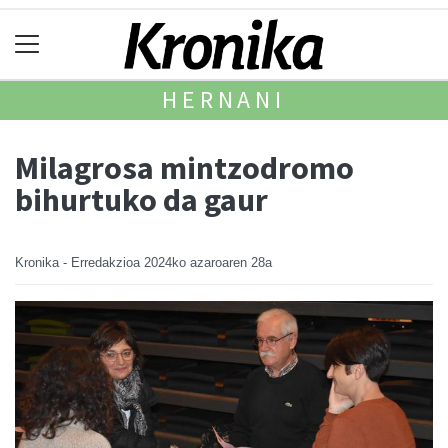
HERNANI
Milagrosa mintzodromo
bihurtuko da gaur
Kronika - Erredakzioa
2024ko azaroaren 28a