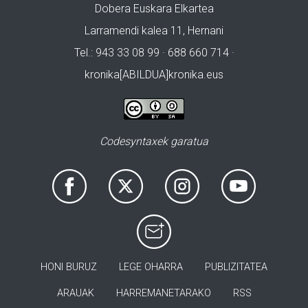
Dobera Euskara Elkartea
Larramendi kalea 11, Hernani
Tel.: 943 33 08 99 · 688 660 714 ·
kronika[ABILDUA]kronika.eus
Codesyntaxek garatua
HONI BURUZ
LEGE OHARRA
PUBLIZITATEA
ARAUAK
HARREMANETARAKO
RSS