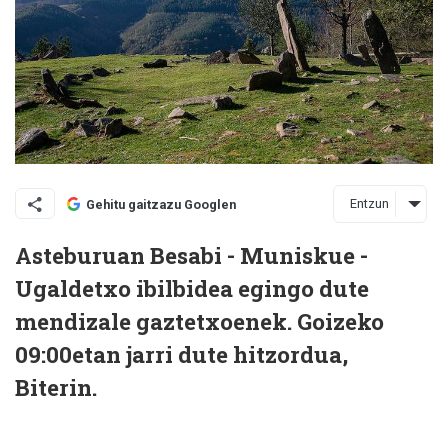
Entzun
Gehitu gaitzazu Googlen
Asteburuan B
esabi - Muniskue -
Ugaldetxo ibilbidea egingo dute
mendizale gaztetxoenek. Goizeko
09:00etan jarri dute hitzordua,
Biterin.