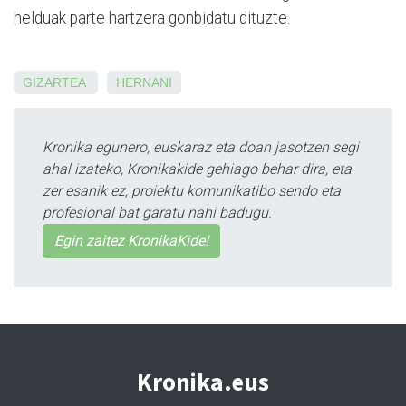
helduak parte hartzera gonbidatu dituzte.
GIZARTEA
HERNANI
Kronika egunero, euskaraz eta doan jasotzen segi
ahal izateko, Kronikakide gehiago behar dira, eta
zer esanik ez, proiektu komunikatibo sendo eta
profesional bat garatu nahi badugu.
Egin zaitez KronikaKide!
Kronika.eus