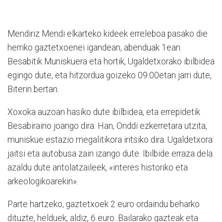
Mendiriz Mendi elkarteko kideek erreleboa pasako die
herriko gaztetxoenei igandean, abenduak 1ean.
Besabitik Muniskuera eta hortik, Ugaldetxorako ibilbidea
egingo dute, eta hitzordua goizeko 09:00etan jarri dute,
Biterin bertan.
Xoxoka auzoan hasiko dute ibilbidea, eta errepidetik
Besabiraino joango dira. Han, Onddi ezkerretara utzita,
muniskue estazio megalitikora iritsiko dira. Ugaldetxora
jaitsi eta autobusa zain izango dute. Ibilbide erraza dela
azaldu dute antolatzaileek, «interes historiko eta
arkeologikoarekin».
Parte hartzeko, gaztetxoek 2 euro ordaindu beharko
dituzte, helduek, aldiz, 6 euro. Bailarako gazteak eta