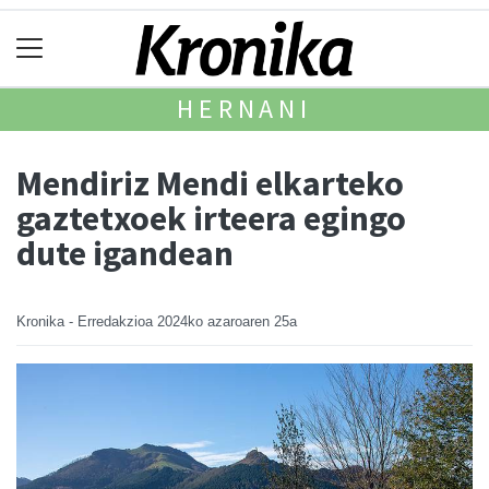
HERNANI
Mendiriz Mendi elkarteko
gaztetxoek irteera egingo
dute igandean
Kronika - Erredakzioa
2024ko azaroaren 25a