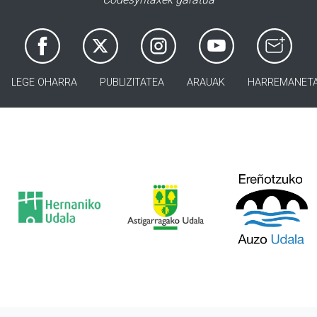
LEGE OHARRA
PUBLIZITATEA
ARAUAK
HARREMANET