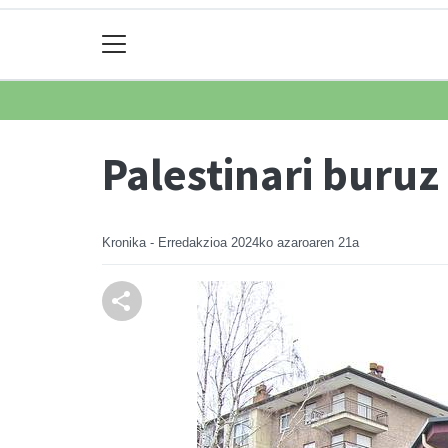
Palestinari buruz
Kronika - Erredakzioa
2024ko azaroaren 21a