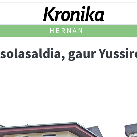
HERNANI
 solasaldia, gaur Yussir