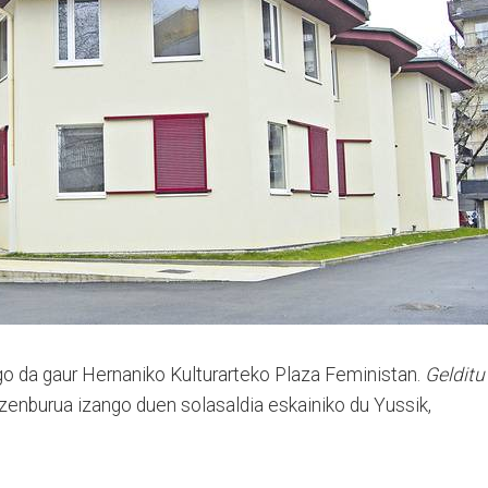
ngo da gaur Hernaniko Kulturarteko Plaza Feministan.
Gelditu
zenburua izango duen solasaldia eskainiko du Yussik,