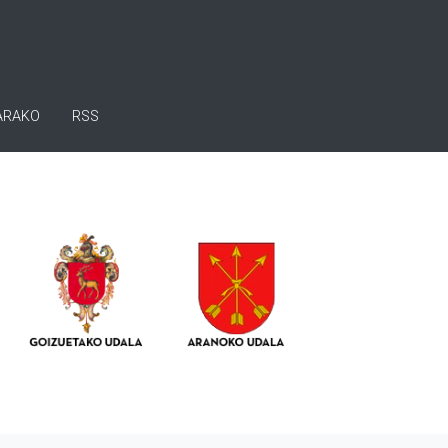
ARAKO
RSS