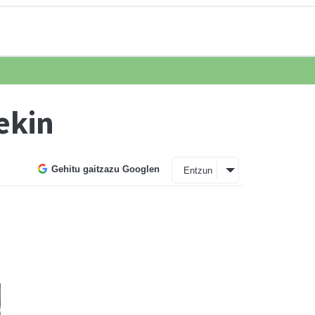
ekin
Gehitu gaitzazu Googlen
Entzun