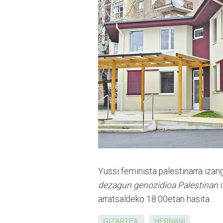
Yussi feminista palestinarra iza
dezagun genozidioa Palestinan
i
arratsaldeko 18:00etan hasita.
GIZARTEA
HERNANI