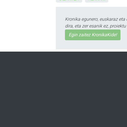
Kronika egunero, euskaraz eta 
dira, eta zer esanik ez, proiek
Egin zaitez KronikaKide!