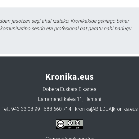
doan jasotzen segi ahal izateko, Kronikakide gehiago behar
tu komunikatibo sendo eta profesional bat garatu nahi badugu.
Kronika.eus
Dobera Euskara Elkartea
Larramendi kalea 11, Hernani
Tel.: 943 33 08 99 · 688 660 714 · kronika[ABILDUA]kronika.eus
Codesyntaxek garatua