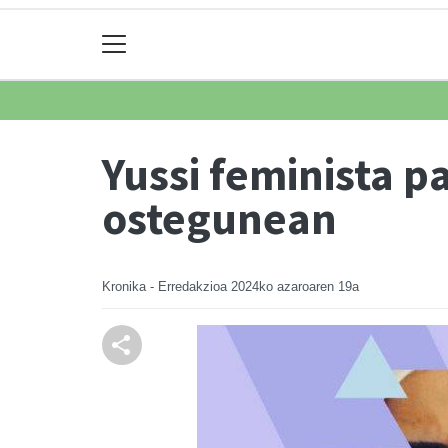
Yussi feminista p
ostegunean
Kronika - Erredakzioa
2024ko azaroaren 19a