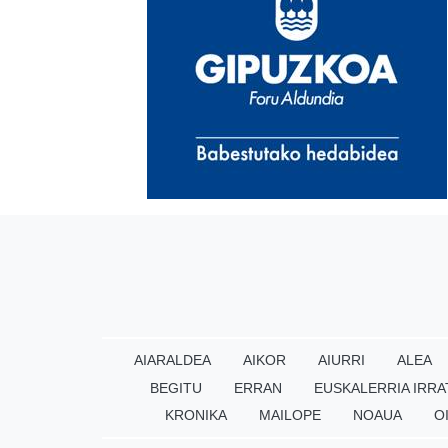
AIARALDEA
AIKOR
AIURRI
ALEA
BEGITU
ERRAN
EUSKALERRIA IRRA
KRONIKA
MAILOPE
NOAUA
O