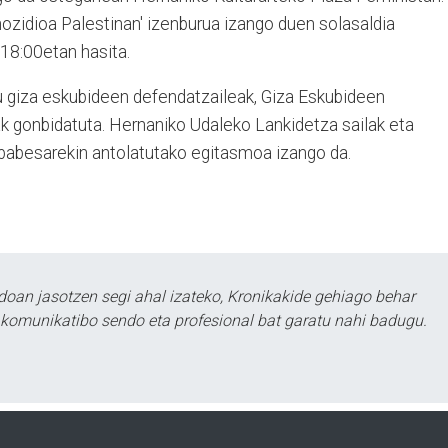
ozidioa Palestinan' izenburua izango duen solasaldia
 18:00etan hasita.
du giza eskubideen defendatzaileak, Giza Eskubideen
gonbidatuta. Hernaniko Udaleko Lankidetza sailak eta
abesarekin antolatutako egitasmoa izango da.
doan jasotzen segi ahal izateko, Kronikakide gehiago behar
tu komunikatibo sendo eta profesional bat garatu nahi badugu.