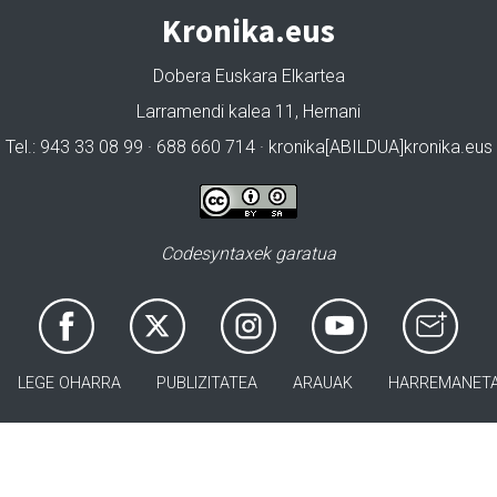
Kronika.eus
Dobera Euskara Elkartea
Larramendi kalea 11, Hernani
Tel.: 943 33 08 99 · 688 660 714 · kronika[ABILDUA]kronika.eus
Codesyntaxek garatua
LEGE OHARRA
PUBLIZITATEA
ARAUAK
HARREMANET