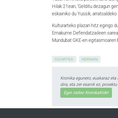
Hilak 21ean, 'Gelditu dezagun gen
eskainiko du Yussik, arratsaldeko
Kulturarteko plazan hitz egingo 
Emakume Defendatzaileen sareak 
Mundubat GKE-en egitasmoaren b
GIZARTEA
HERNANI
Kronika egunero, euskaraz eta 
dira, eta zer esanik ez, proiek
Egin zaitez KronikaKide!