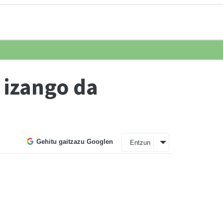
a izango da
Gehitu gaitzazu Googlen
Entzun