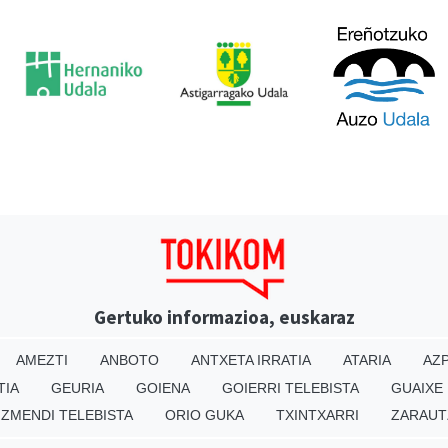
Gertuko informazioa, euskaraz
AMEZTI
ANBOTO
ANTXETA IRRATIA
ATARIA
AZP
TIA
GEURIA
GOIENA
GOIERRI TELEBISTA
GUAIXE
IZMENDI TELEBISTA
ORIO GUKA
TXINTXARRI
ZARAUT