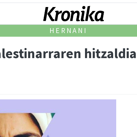
HERNANI
alestinarraren hitzaldi