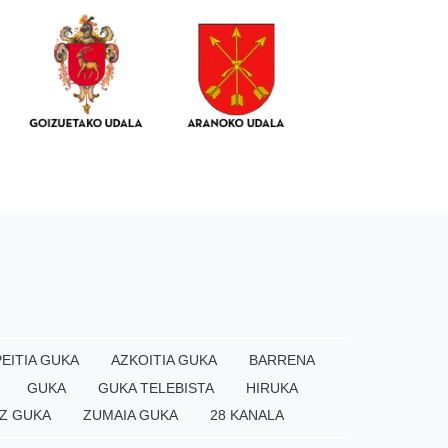
EITIA GUKA
AZKOITIA GUKA
BARRENA
GUKA
GUKA TELEBISTA
HIRUKA
Z GUKA
ZUMAIA GUKA
28 KANALA