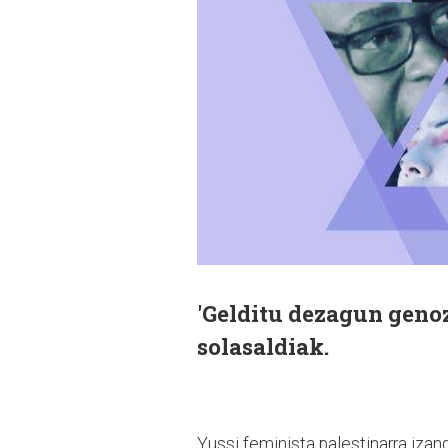
'Gelditu dezagun genoz
solasaldiak.
Yussi feminista palestinarra iza