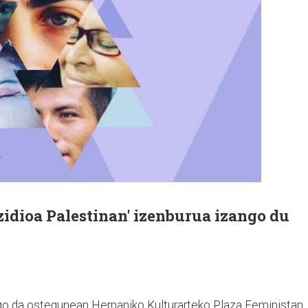
idioa Palestinan' izenburua izango du
ngo da ostegunean Hernaniko Kulturarteko Plaza Feministan.