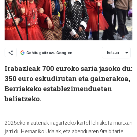
Entzun
Gehitu gaitzazu Googlen
Irabazleak 700 euroko saria jasoko du:
350 euro eskudirutan eta gainerakoa,
Berriakeko establezimenduetan
baliatzeko.
2025eko inauteriak iragartzeko kartel lehiaketa martxan
jarri du Hernaniko Udalak, eta abenduaren 9ra bitarte