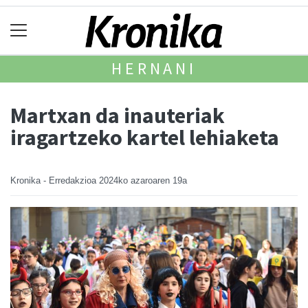
HERNANI
Martxan da inauteriak
iragartzeko kartel lehiaketa
Kronika - Erredakzioa
2024ko azaroaren 19a