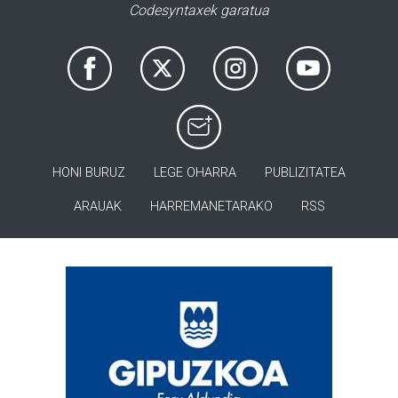
Codesyntaxek garatua
HONI BURUZ
LEGE OHARRA
PUBLIZITATEA
ARAUAK
HARREMANETARAKO
RSS