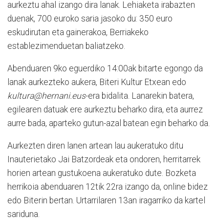
aurkeztu ahal izango dira lanak. Lehiaketa irabazten
duenak, 700 euroko saria jasoko du: 350 euro
eskudirutan eta gainerakoa, Berriakeko
establezimenduetan baliatzeko.
Abenduaren 9ko eguerdiko 14:00ak bitarte egongo da
lanak aurkezteko aukera, Biteri Kultur Etxean edo
kultura@hernani.eus
-era bidalita. Lanarekin batera,
egilearen datuak ere aurkeztu beharko dira, eta aurrez
aurre bada, aparteko gutun-azal batean egin beharko da.
Aurkezten diren lanen artean lau aukeratuko ditu
Inauterietako Jai Batzordeak eta ondoren, herritarrek
horien artean gustukoena aukeratuko dute. Bozketa
herrikoia abenduaren 12tik 22ra izango da, online bidez
edo Biterin bertan. Urtarrilaren 13an iragarriko da kartel
sariduna.