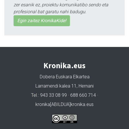
zer esanik ez, proiektu komunikatibo sendo eta
profesional bat garatu nahi badugu.
Egin zaitez KronikaKide!
Kronika.eus
Dobera Euskara Elkartea
Larramendi kalea 11, Hernani
Tel.: 943 33 08 99 · 688 660 714 ·
kronika[ABILDUA]kronika.eus