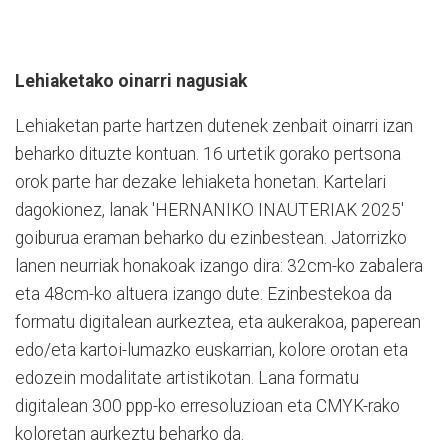
Lehiaketako oinarri nagusiak
Lehiaketan parte hartzen dutenek zenbait oinarri izan
beharko dituzte kontuan. 16 urtetik gorako pertsona
orok parte har dezake lehiaketa honetan. Kartelari
dagokionez, lanak 'HERNANIKO INAUTERIAK 2025'
goiburua eraman beharko du ezinbestean. Jatorrizko
lanen neurriak honakoak izango dira: 32cm-ko zabalera
eta 48cm-ko altuera izango dute. Ezinbestekoa da
formatu digitalean aurkeztea, eta aukerakoa, paperean
edo/eta kartoi-lumazko euskarrian, kolore orotan eta
edozein modalitate artistikotan. Lana formatu
digitalean 300 ppp-ko erresoluzioan eta CMYK-rako
koloretan aurkeztu beharko da.