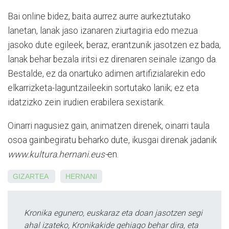
Bai online bidez, baita aurrez aurre aurkeztutako
lanetan, lanak jaso izanaren ziurtagiria edo mezua
jasoko dute egileek, beraz, erantzunik jasotzen ez bada,
lanak behar bezala iritsi ez direnaren seinale izango da.
Bestalde, ez da onartuko adimen artifizialarekin edo
elkarrizketa-laguntzaileekin sortutako lanik; ez eta
idatzizko zein irudien erabilera sexistarik.
Oinarri nagusiez gain, animatzen direnek, oinarri taula
osoa gainbegiratu beharko dute, ikusgai direnak jadanik
www.kultura.hernani.eus-
en.
GIZARTEA
HERNANI
Kronika egunero, euskaraz eta doan jasotzen segi
ahal izateko, Kronikakide gehiago behar dira, eta