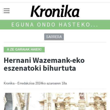
EGUNA ONDO HASTEKO...
SARRERA
A ZE GARAIAK HAIEK!
Hernani Wazemank-eko
eszenatoki bihurtuta
Kronika - Erredakzioa
2024ko azaroaren 18a