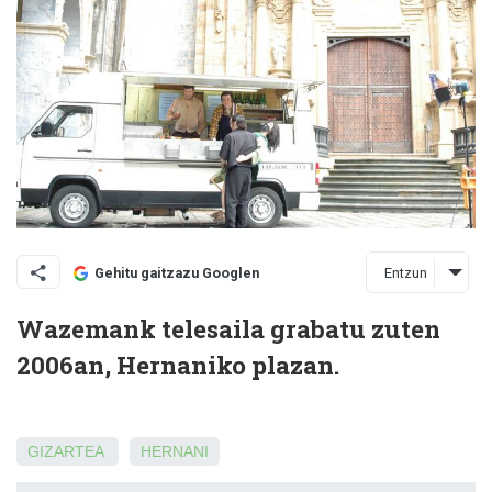
Entzun
Gehitu gaitzazu Googlen
Wazemank telesaila grabatu zuten
2006an, Hernaniko plazan.
GIZARTEA
HERNANI