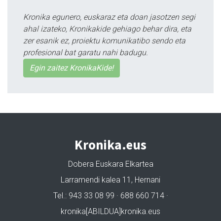
Kronika egunero, euskaraz eta doan jasotzen segi
ahal izateko, Kronikakide gehiago behar dira, eta
zer esanik ez, proiektu komunikatibo sendo eta
profesional bat garatu nahi badugu.
Egin zaitez KronikaKide!
Kronika.eus
Dobera Euskara Elkartea
Larramendi kalea 11, Hernani
Tel.: 943 33 08 99 · 688 660 714 ·
kronika[ABILDUA]kronika.eus