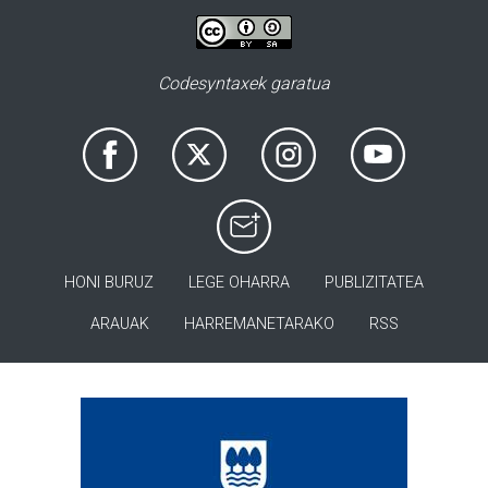
Codesyntaxek garatua
HONI BURUZ
LEGE OHARRA
PUBLIZITATEA
ARAUAK
HARREMANETARAKO
RSS