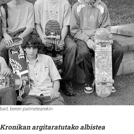
ait, beren patinetearekin.
Kronikan argitaratutako albistea