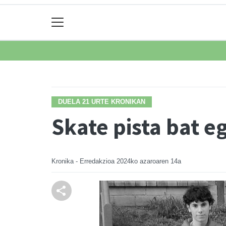
DUELA 21 URTE KRONIKAN
Skate pista bat e
Kronika - Erredakzioa
2024ko azaroaren 14a