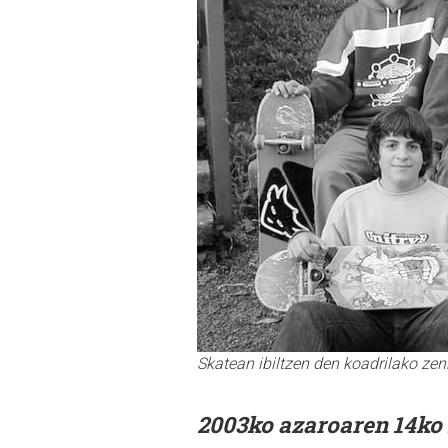
Skatean ibiltzen den koadrilako zenb
2003ko azaroaren 14ko 