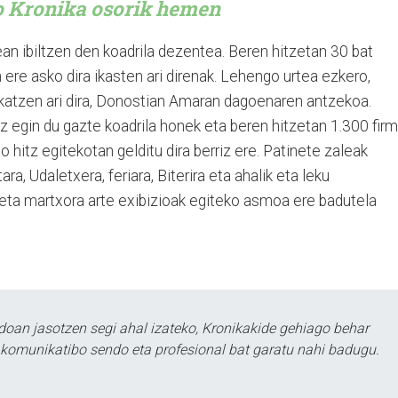
o Kronika osorik hemen
an ibiltzen den koadrila dezentea. Beren hitzetan 30 bat
 ere asko dira ikasten ari direnak. Lehengo urtea ezkero,
katzen ari dira, Donostian Amaran dagoenaren antzekoa.
z egin du gazte koadrila honek eta beren hitzetan 1.300 fir
o hitz egitekotan gelditu dira berriz ere. Patinete zaleak
ara, Udaletxera, feriara, Biterira eta ahalik eta leku
eta martxora arte exibizioak egiteko asmoa ere badutela
doan jasotzen segi ahal izateko, Kronikakide gehiago behar
tu komunikatibo sendo eta profesional bat garatu nahi badugu.