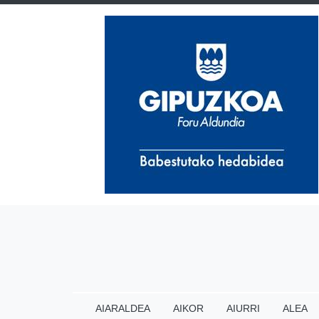
AIARALDEA
AIKOR
AIURRI
ALEA