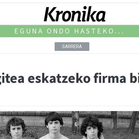
EGUNA ONDO HASTEKO...
SARRERA
gitea eskatzeko firma b