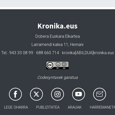
Kronika.eus
Dobera Euskara Elkartea
Larramendi kalea 11, Hernani
Tel.: 943 33 08 99 · 688 660 714 · kronika[ABILDUA]kronika.eus
Codesyntaxek garatua
LEGE OHARRA
PUBLIZITATEA
ARAUAK
HARREMANET