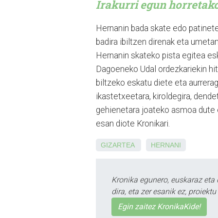
Irakurri egun horretak
Hernanin bada skate edo patinete
badira ibiltzen direnak eta umetan
Hernanin skateko pista egitea es
Dagoeneko Udal ordezkariekin hit
biltzeko eskatu diete eta aurrerag
ikastetxeetara, kiroldegira, dendet
gehienetara joateko asmoa dute 
esan diote Kronikari.
GIZARTEA
HERNANI
Kronika egunero, euskaraz eta 
dira, eta zer esanik ez, proiek
Egin zaitez KronikaKide!