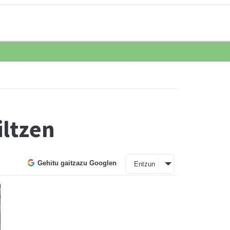
iltzen
Gehitu gaitzazu Googlen
Entzun