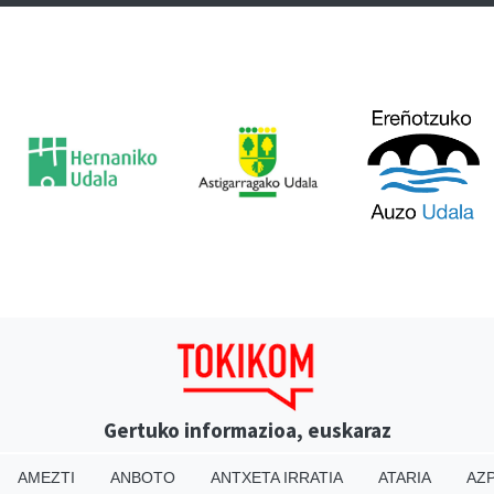
Gertuko informazioa, euskaraz
AMEZTI
ANBOTO
ANTXETA IRRATIA
ATARIA
AZP