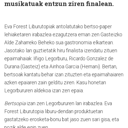
musikatuak entzun ziren finalean.
Eva Forest Liburutopiak antolatutako bertso-paper
lehiaketaren irabazlea ezagutzera eman zen Gasteizko
Alde Zaharreko Beheko sua gastronomia elkartean.
Jasotako lan guztietatik hiru finalista izendatu zituen
epaimahaiak: Iñigo Legorburu, Ricardo Gonzalez de
Durana (Gasteiz) eta Ainhoa Garcia (Hernani). Bertan,
bertsoak kantatu behar izan zituzten eta epaimahaiaren
azken epaiaren zain gelditu ziren. Kasu honetan
Legorbururen aldekoa izan zen epaia.
Bertsopia
izan zen Legorbururen lan irabazlea. Eva
Forest Liburutopia liburu-dendan produktuetan
gastatzeko erosketa-bonu bat jaso zuen sari gisa, eta
pozik alde egin zuen.