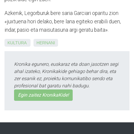
Azkenik, Legorburuk bere saria Garciari oparitu zion
«juxtuena hori delako, bere lana egiteko erabili duen,
indar, pasio eta maisutasuna argi geratu baita».
KULTURA
HERNANI
Kronika egunero, euskaraz eta doan jasotzen segi
ahal izateko, Kronikakide gehiago behar dira, eta
zer esanik ez, proiektu komunikatibo sendo eta
profesional bat garatu nahi badugu.
Egin zaitez KronikaKide!