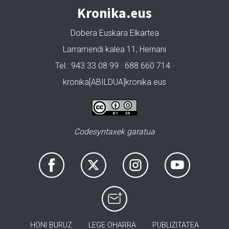
Kronika.eus
Dobera Euskara Elkartea
Larramendi kalea 11, Hernani
Tel.: 943 33 08 99 · 688 660 714 ·
kronika[ABILDUA]kronika.eus
Codesyntaxek garatua
HONI BURUZ
LEGE OHARRA
PUBLIZITATEA