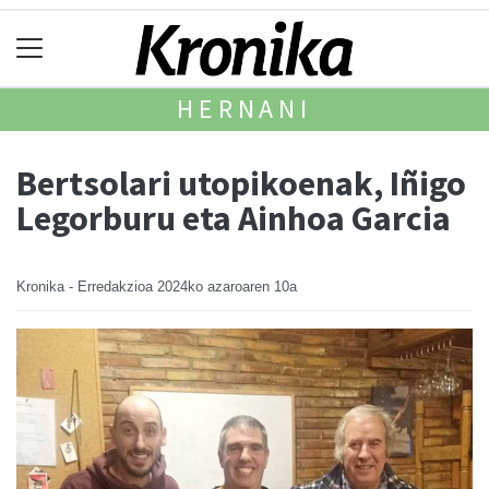
HERNANI
Bertsolari utopikoenak, Iñigo
Legorburu eta Ainhoa Garcia
Kronika - Erredakzioa
2024ko azaroaren 10a