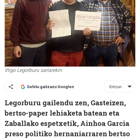
Iñigo Legorburu sariarekin.
Entzun
Gehitu gaitzazu Googlen
Legorburu gailendu zen, Gasteizen,
bertso-paper lehiaketa batean eta
Zaballako espetxetik, Ainhoa Garcia
preso politiko hernaniarraren
bertso