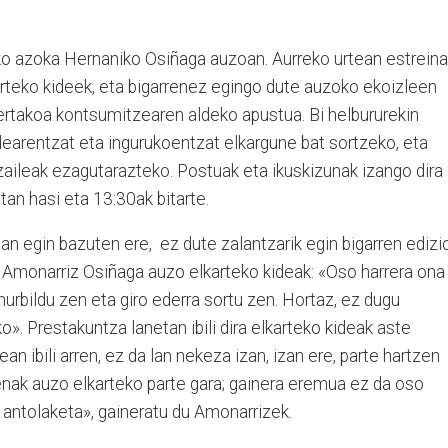
 azoka Hernaniko Osiñaga auzoan. Aurreko urtean estreina
teko kideek, eta bigarrenez egingo dute auzoko ekoizleen
rtakoa kontsumitzearen aldeko apustua. Bi helbururekin
ndearentzat eta ingurukoentzat elkargune bat sortzeko, eta
zaileak ezagutarazteko. Postuak eta ikuskizunak izango dira
an hasi eta 13:30ak bitarte.
n egin bazuten ere, ez dute zalantzarik egin bigarren edizi
e Amonarriz Osiñaga auzo elkarteko kideak: «Oso harrera ona
hurbildu zen eta giro ederra sortu zen. Hortaz, ez dugu
o». Prestakuntza lanetan ibili dira elkarteko kideak aste
n ibili arren, ez da lan nekeza izan, izan ere, parte hartzen
enak auzo elkarteko parte gara; gainera eremua ez da oso
u antolaketa», gaineratu du Amonarrizek.