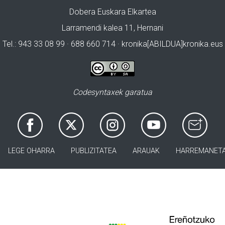
Dobera Euskara Elkartea
Larramendi kalea 11, Hernani
Tel.: 943 33 08 99 · 688 660 714 · kronika[ABILDUA]kronika.eus
Codesyntaxek garatua
LEGE OHARRA
PUBLIZITATEA
ARAUAK
HARREMANET