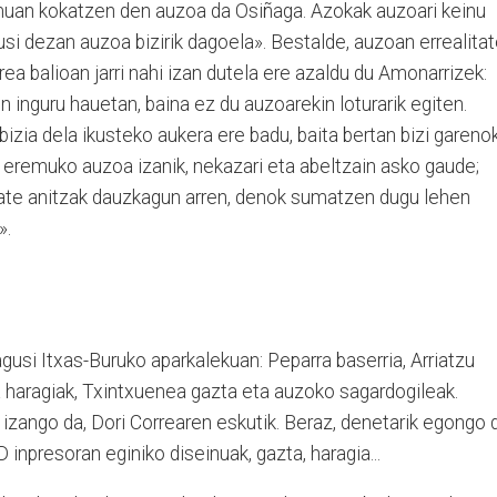
emuan kokatzen den auzoa da Osiñaga. Azokak auzoari keinu
kusi dezan auzoa bizirik dagoela». Bestalde, auzoan errealita
rea balioan jarri nahi izan dutela ere azaldu du Amonarrizek:
 inguru hauetan, baina ez du auzoarekin loturarik egiten.
izia dela ikusteko aukera ere badu, baita bertan bizi gareno
eremuko auzoa izanik, nekazari eta abeltzain asko gaude;
itate anitzak dauzkagun arren, denok sumatzen dugu lehen
».
gusi Itxas-Buruko aparkalekuan: Peparra baserria, Arriatzu
ia haragiak, Txintxuenea gazta eta auzoko sagardogileak.
 izango da, Dori Correaren eskutik. Beraz, denetarik egongo 
 inpresoran eginiko diseinuak, gazta, haragia...