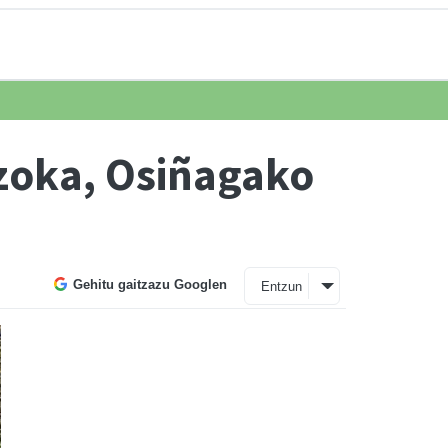
zoka, Osiñagako
Gehitu gaitzazu Googlen
Entzun