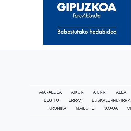
AIARALDEA
AIKOR
AIURRI
ALEA
BEGITU
ERRAN
EUSKALERRIA IRRA
KRONIKA
MAILOPE
NOAUA
O