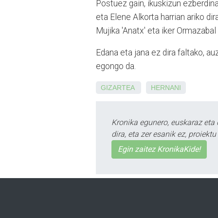
Postuez gain, ikuskizun ezberdinak
eta Elene Alkorta harrian ariko di
Mujika 'Anatx' eta iker Ormazabal '
Edana eta jana ez dira faltako, 
egongo da.
GIZARTEA
HERNANI
Kronika egunero, euskaraz eta 
dira, eta zer esanik ez, proiek
Egin zaitez KronikaKide!