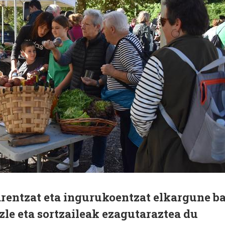
rentzat eta ingurukoentzat elkargune ba
izle eta sortzaileak ezagutaraztea du