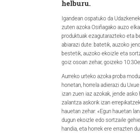
helburu.
Igandean ospatuko da Udazkeneko
zuten azoka Osiñagako auzo elkar
produktuak ezagutarazteko eta be
abiarazi dute: batetik, auzoko je
bestetik, auzoko ekoizle eta sort
goiz osoan zehar, goizeko 10:30et
Aurreko urteko azoka proba modua
honetan, horrela adierazi du Uxu
izan zuen iaz azokak, jende asko 
zalantza askorik izan errepikatzek
hauetan zehar: «Egun hauetan lanea
dugun ekoizle edo sortzaile gehi
handia, eta horrek ere errazten d