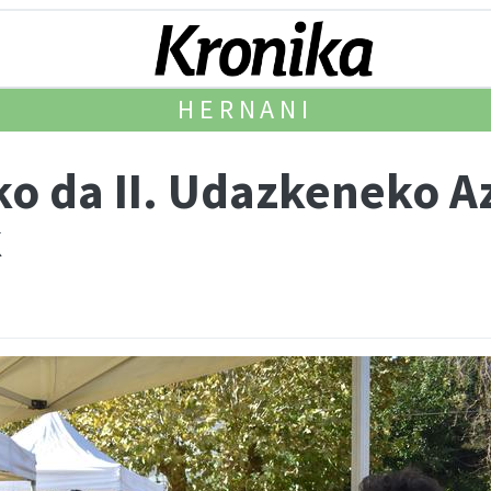
HERNANI
o da II. Udazkeneko A
k