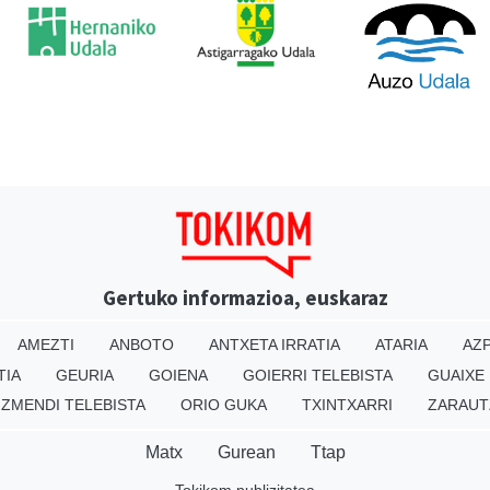
Gertuko informazioa, euskaraz
AMEZTI
ANBOTO
ANTXETA IRRATIA
ATARIA
AZP
TIA
GEURIA
GOIENA
GOIERRI TELEBISTA
GUAIXE
IZMENDI TELEBISTA
ORIO GUKA
TXINTXARRI
ZARAUT
Matx
Gurean
Ttap