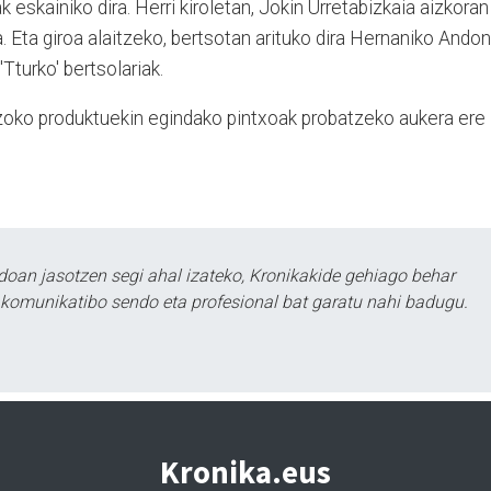
 eskainiko dira. Herri kiroletan, Jokin Urretabizkaia aizkoran
ra. Eta giroa alaitzeko, bertsotan arituko dira Hernaniko Andon
Tturko' bertsolariak.
auzoko produktuekin egindako pintxoak probatzeko aukera ere
doan jasotzen segi ahal izateko, Kronikakide gehiago behar
tu komunikatibo sendo eta profesional bat garatu nahi badugu.
Kronika.eus