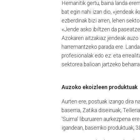
Hernanitik gertu, baina landa er
bat egin nahi izan dio, «jendeak i
ezberdinak bizi arren, lehen sekto
«Jende asko ibiltzen da paseatzen
Azokaren aitzakiaz jendeak auzo b
harremantzeko parada ere. Landa 
profesionalak edo ez: eta erreal
sektorea balioan jartzeko beharra
Auzoko ekoizleen produktuak
Aurten ere, postuak izango dira na
baserria, Zatika diseinuak, Teller
'Suima' liburuaren aurkezpena ere
igandean, baserriko produktuak, 3D