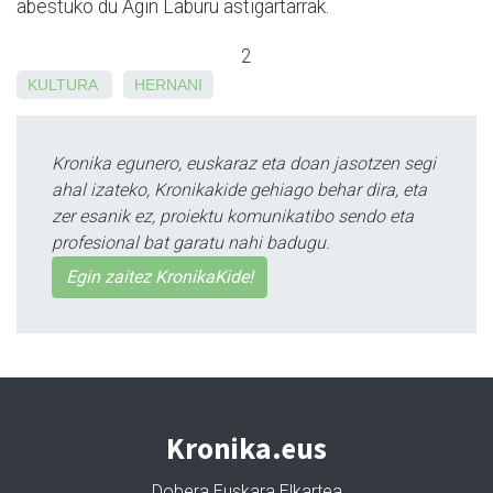
abestuko du Agin Laburu astigartarrak.
2
KULTURA
HERNANI
Kronika egunero, euskaraz eta doan jasotzen segi
ahal izateko, Kronikakide gehiago behar dira, eta
zer esanik ez, proiektu komunikatibo sendo eta
profesional bat garatu nahi badugu.
Egin zaitez KronikaKide!
Kronika.eus
Dobera Euskara Elkartea