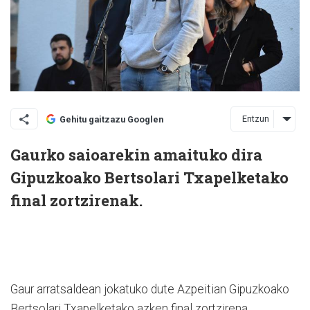
Entzun
Gehitu gaitzazu Googlen
Gaurko saioarekin amaituko dira
Gipuzkoako Bertsolari Txapelketako
final zortzirenak.
Gaur arratsaldean jokatuko dute Azpeitian Gipuzkoako
Bertsolari Txapelketako azken final zortzirena.