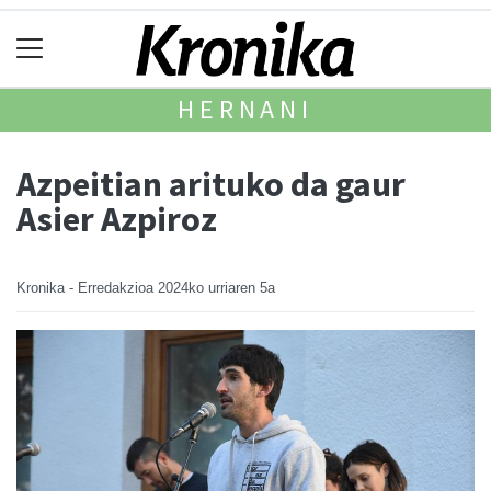
HERNANI
Azpeitian arituko da gaur
Asier Azpiroz
Kronika - Erredakzioa
2024ko urriaren 5a