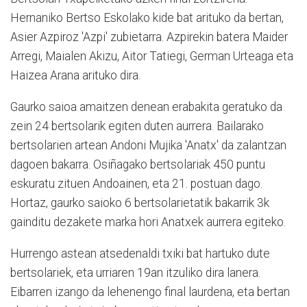
Hernaniko Bertso Eskolako kide bat arituko da bertan,
Asier Azpiroz 'Azpi' zubietarra. Azpirekin batera Maider
Arregi, Maialen Akizu, Aitor Tatiegi, German Urteaga eta
Haizea Arana arituko dira.
Gaurko saioa amaitzen denean erabakita geratuko da
zein 24 bertsolarik egiten duten aurrera. Bailarako
bertsolarien artean Andoni Mujika 'Anatx' da zalantzan
dagoen bakarra. Osiñagako bertsolariak 450 puntu
eskuratu zituen Andoainen, eta 21. postuan dago.
Hortaz, gaurko saioko 6 bertsolarietatik bakarrik 3k
gainditu dezakete marka hori Anatxek aurrera egiteko.
Hurrengo astean atsedenaldi txiki bat hartuko dute
bertsolariek, eta urriaren 19an itzuliko dira lanera.
Eibarren izango da lehenengo final laurdena, eta bertan