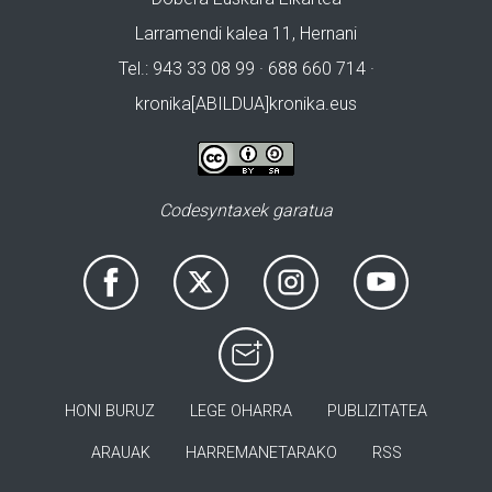
Larramendi kalea 11, Hernani
Tel.: 943 33 08 99 · 688 660 714 ·
kronika[ABILDUA]kronika.eus
Codesyntaxek garatua
HONI BURUZ
LEGE OHARRA
PUBLIZITATEA
ARAUAK
HARREMANETARAKO
RSS