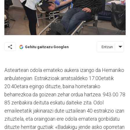
Entzun
Gehitu gaitzazu Googlen
Asteartean odola emateko aukera izango da Hernaniko
anbulategian. Estrakzioak arratsaldeko 17:00etatik
20:40etara egingo dituzte, baina horretarako
beharrezkoa da goizean zehar ordua hartzea. 943 00 78
85 zenbakira deituta eskatu daiteke zita. Odol
emaileetatik jakinarazi dute uztailean 40 estrakzio izan
zituztela, eta oraingoan ere odola ematera gonbidatu
dituzte herritar guztiak: «Badakigu jende asko oporretan