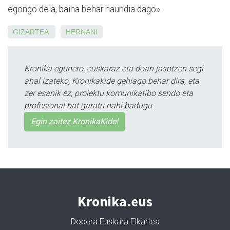
egongo dela, baina behar haundia dago».
GIZARTEA
HERNANI
Kronika egunero, euskaraz eta doan jasotzen segi
ahal izateko, Kronikakide gehiago behar dira, eta
zer esanik ez, proiektu komunikatibo sendo eta
profesional bat garatu nahi badugu.
Egin zaitez KronikaKide!
Kronika.eus
Dobera Euskara Elkartea