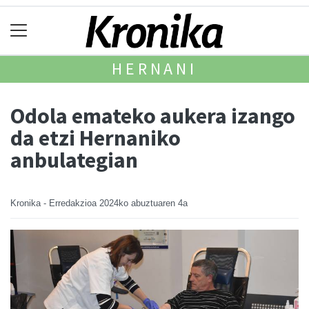
HERNANI
Odola emateko aukera izango
da etzi Hernaniko
anbulategian
Kronika - Erredakzioa
2024ko abuztuaren 4a