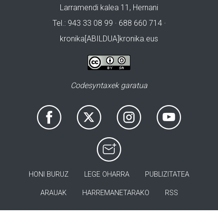
Larramendi kalea 11, Hernani
Tel.: 943 33 08 99 · 688 660 714 ·
kronika[ABILDUA]kronika.eus
Codesyntaxek garatua
HONI BURUZ
LEGE OHARRA
PUBLIZITATEA
ARAUAK
HARREMANETARAKO
RSS