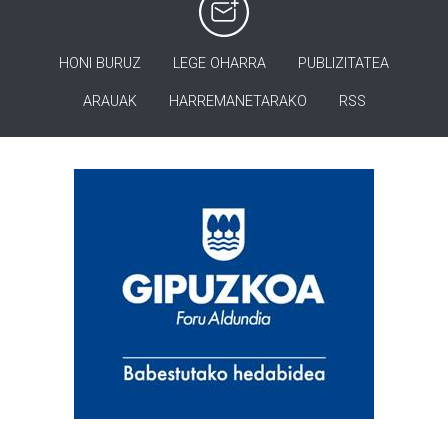
HONI BURUZ
LEGE OHARRA
PUBLIZITATEA
ARAUAK
HARREMANETARAKO
RSS