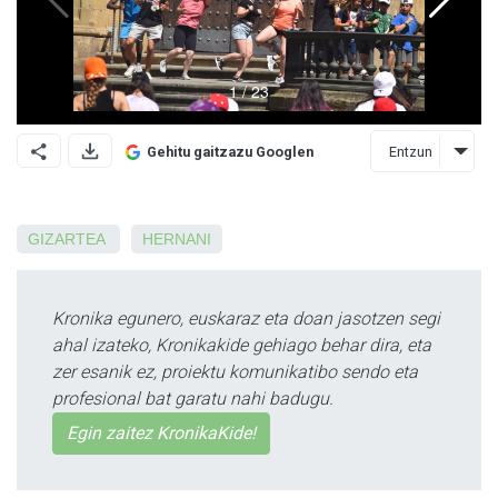
Entzun
Gehitu gaitzazu Googlen
GIZARTEA
HERNANI
Kronika egunero, euskaraz eta doan jasotzen segi
ahal izateko, Kronikakide gehiago behar dira, eta
zer esanik ez, proiektu komunikatibo sendo eta
profesional bat garatu nahi badugu.
Egin zaitez KronikaKide!