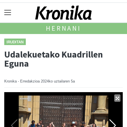
HERNANI
IRUDITAN
Udalekuetako Kuadrillen
Eguna
Kronika - Erredakzioa
2024ko uztailaren 5a