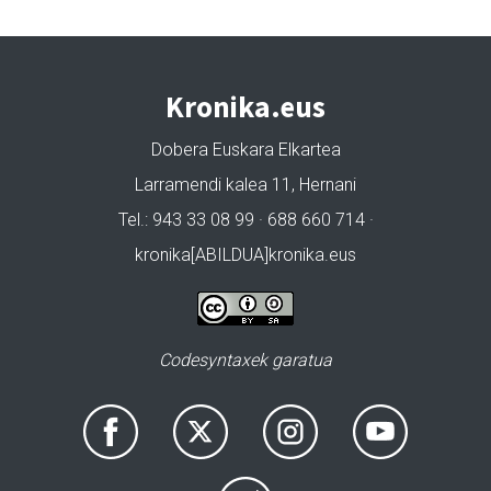
Kronika.eus
Dobera Euskara Elkartea
Larramendi kalea 11, Hernani
Tel.: 943 33 08 99 · 688 660 714 ·
kronika[ABILDUA]kronika.eus
Codesyntaxek garatua