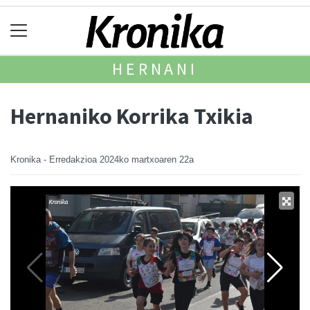
HERNANI
Hernaniko Korrika Txikia
Kronika - Erredakzioa
2024ko martxoaren 22a