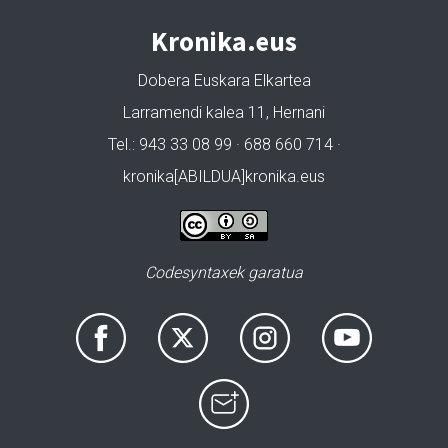
Kronika.eus
Dobera Euskara Elkartea
Larramendi kalea 11, Hernani
Tel.: 943 33 08 99 · 688 660 714 ·
kronika[ABILDUA]kronika.eus
Codesyntaxek garatua