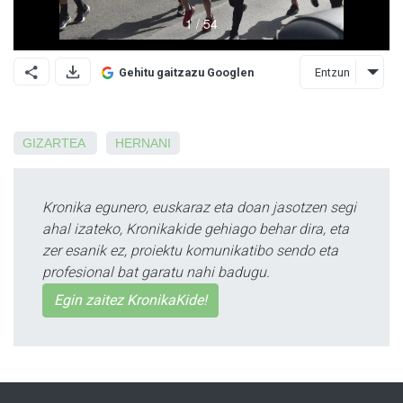
Entzun
Gehitu gaitzazu Googlen
GIZARTEA
HERNANI
Kronika egunero, euskaraz eta doan jasotzen segi
ahal izateko, Kronikakide gehiago behar dira, eta
zer esanik ez, proiektu komunikatibo sendo eta
profesional bat garatu nahi badugu.
Egin zaitez KronikaKide!