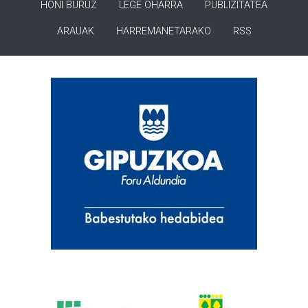
HONI BURUZ
LEGE OHARRA
PUBLIZITATEA
ARAUAK
HARREMANETARAKO
RSS