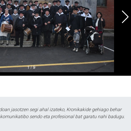
doan jasotzen segi ahal izateko, Kronikakide gehiago behar
tu komunikatibo sendo eta profesional bat garatu nahi badugu.