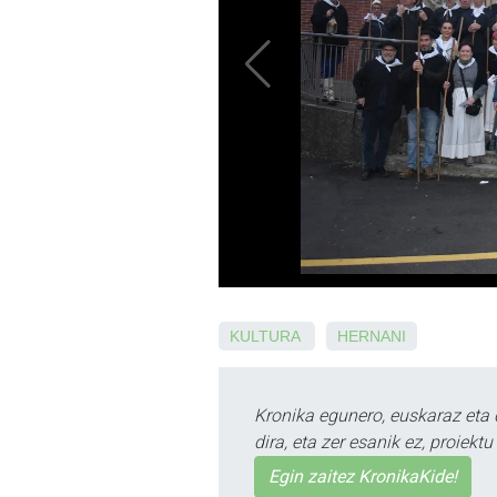
KULTURA
HERNANI
Kronika egunero, euskaraz eta 
dira, eta zer esanik ez, proiek
Egin zaitez KronikaKide!