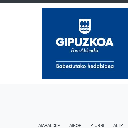
AIARALDEA
AIKOR
AIURRI
ALEA