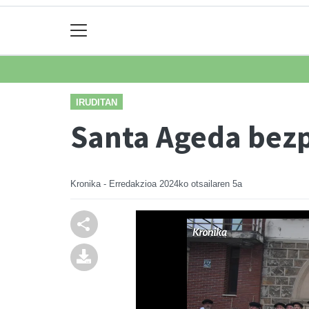
IRUDITAN
Santa Ageda bez
Kronika - Erredakzioa
2024ko otsailaren 5a