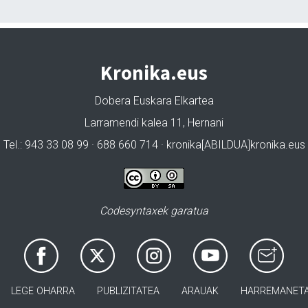
Kronika.eus
Dobera Euskara Elkartea
Larramendi kalea 11, Hernani
Tel.: 943 33 08 99 · 688 660 714 · kronika[ABILDUA]kronika.eus
Codesyntaxek garatua
LEGE OHARRA
PUBLIZITATEA
ARAUAK
HARREMANET