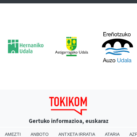
Gertuko informazioa, euskaraz
AMEZTI
ANBOTO
ANTXETA IRRATIA
ATARIA
AZP