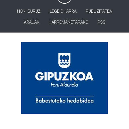
HONI BURUZ
LEGE OHARRA
PUBLIZITATEA
ARAUAK
HARREMANETARAKO
RSS