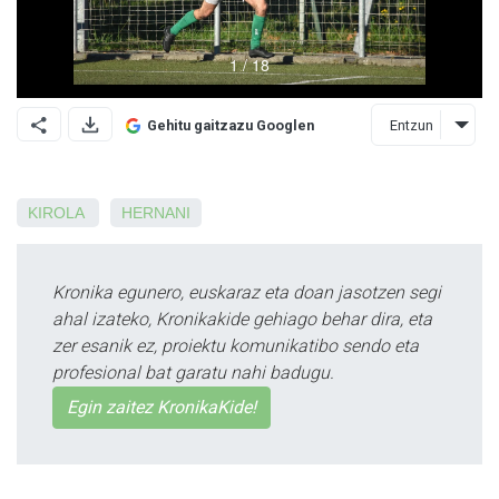
Entzun
Gehitu gaitzazu Googlen
KIROLA
HERNANI
Kronika egunero, euskaraz eta doan jasotzen segi
ahal izateko, Kronikakide gehiago behar dira, eta
zer esanik ez, proiektu komunikatibo sendo eta
profesional bat garatu nahi badugu.
Egin zaitez KronikaKide!