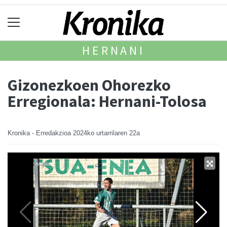
HERNANI
Gizonezkoen Ohorezko
Erregionala: Hernani-Tolosa
Kronika - Erredakzioa
2024ko urtarrilaren 22a