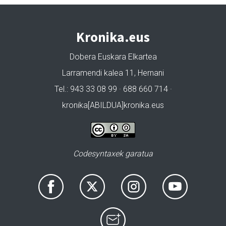
Kronika.eus
Dobera Euskara Elkartea
Larramendi kalea 11, Hernani
Tel.: 943 33 08 99 · 688 660 714 ·
kronika[ABILDUA]kronika.eus
Codesyntaxek garatua