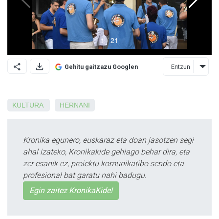
Entzun
Gehitu gaitzazu Googlen
KULTURA
HERNANI
Kronika egunero, euskaraz eta doan jasotzen segi
ahal izateko, Kronikakide gehiago behar dira, eta
zer esanik ez, proiektu komunikatibo sendo eta
profesional bat garatu nahi badugu.
Egin zaitez KronikaKide!