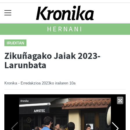
HERNANI
IRUDITAN
Zikuñagako Jaiak 2023-
Larunbata
Kronika - Erredakzioa
2023ko irailaren 10a