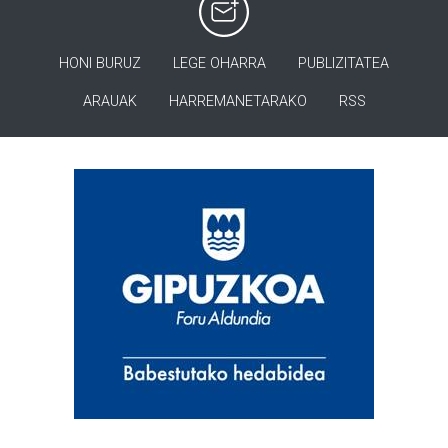
HONI BURUZ
LEGE OHARRA
PUBLIZITATEA
ARAUAK
HARREMANETARAKO
RSS