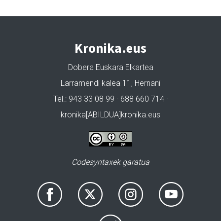
Kronika.eus
Dobera Euskara Elkartea
Larramendi kalea 11, Hernani
Tel.: 943 33 08 99 · 688 660 714 ·
kronika[ABILDUA]kronika.eus
Codesyntaxek garatua