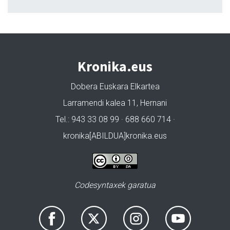
Kronika.eus
Dobera Euskara Elkartea
Larramendi kalea 11, Hernani
Tel.: 943 33 08 99 · 688 660 714 ·
kronika[ABILDUA]kronika.eus
Codesyntaxek garatua