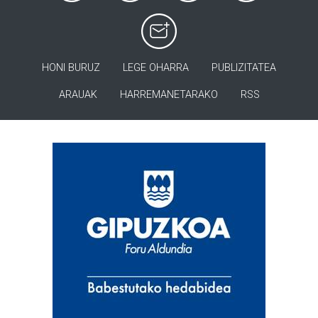
HONI BURUZ
LEGE OHARRA
PUBLIZITATEA
ARAUAK
HARREMANETARAKO
RSS