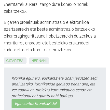
«herritarrek aukera izango dute konexio horiek
zabaltzeko».
Bigarren proiektuak administrazio elektronikoa
ezartzearekin eta beste administrazio batzuekiko
elkarreragingarritasuna hobetzearekin du zerikusia,
«herritarrei, enpresei eta bestelako erakundeei
kudeaketak eta tramiteak errazteko».
GIZARTEA
HERNANI
Kronika egunero, euskaraz eta doan jasotzen segi
ahal izateko, Kronikakide gehiago behar dira, eta
zer esanik ez, proiektu komunikatibo sendo eta
profesional bat garatu nahi badugu.
Egin zaitez KronikaKide!