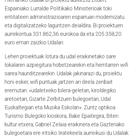
Hernaniko Udalak bi proiektu aurkeztu zituen,
Espainiako Lurralde Politikako Ministerioak toki
entitateen administrazioaren esparruan modernizatu
eta digitalizatzeko laguntzen deialdira. Bi proiektuen
aurrekontua 331.862,36 eurokoa da eta 205.358,20
euro eman zaizkio Udalari.
Lehen proiektuak lotura du udal eraikinetako sare
lokalaren azpiegitura hobetzearekin eta herritarren wifi
sarea haunditzearekin. Udalak jakinarazi du, proiektu
honi esker, wifi puntuak jartzen ari direla zenbait
eremutan: «udaletxeko bilera-geletan, kiroldegiko
aretoetan, Gizarte Zerbitzuen bulegoetan, Udal
Euskaltegian eta Musika Eskolan». Zuntz optikoa
Turismo Bulegoko kioskora, Bake Epaitegira, Biteri
kultur etxera, Gabriel Zelaia eraikinera eta Gazteriako
bulegoetara ere iritsiko liratekeela aurreikusi du Udalak: