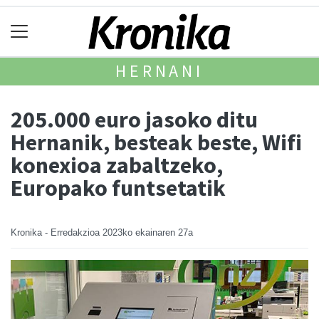
HERNANI
205.000 euro jasoko ditu
Hernanik, besteak beste, Wifi
konexioa zabaltzeko,
Europako funtsetatik
Kronika - Erredakzioa
2023ko ekainaren 27a