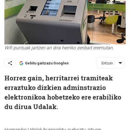
Wifi puntuak jartzen ari dira herriko zenbait eremutan.
Entzun
Gehitu gaitzazu Googlen
Horrez gain, herritarrei tramiteak
erraztuko dizkien adminstrazio
elektronikoa hobetzeko ere erabiliko
du dirua Udalak.