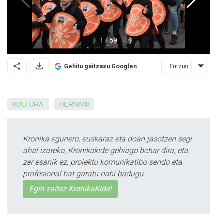
Entzun
Gehitu gaitzazu Googlen
KULTURA
HERNANI
Kronika egunero, euskaraz eta doan jasotzen segi
ahal izateko, Kronikakide gehiago behar dira, eta
zer esanik ez, proiektu komunikatibo sendo eta
profesional bat garatu nahi badugu.
Egin zaitez KronikaKide!