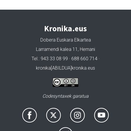
Kronika.eus
Dobera Euskara Elkartea
Larramendi kalea 11, Hernani
Tel.: 943 33 08 99 · 688 660 714 ·
kronika[ABILDUA]kronika.eus
Codesyntaxek garatua