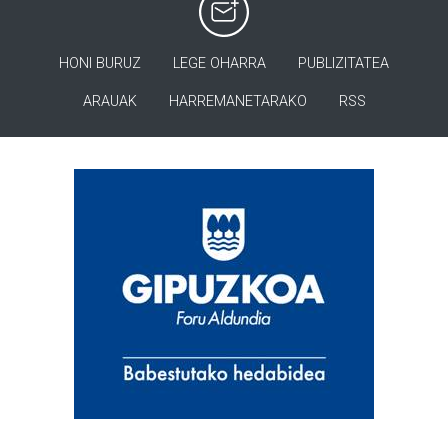
HONI BURUZ
LEGE OHARRA
PUBLIZITATEA
ARAUAK
HARREMANETARAKO
RSS