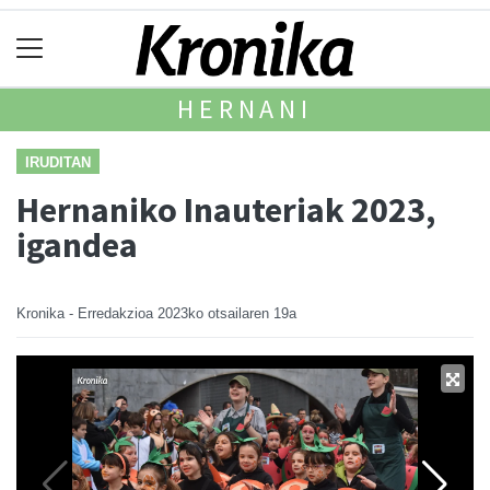
HERNANI
IRUDITAN
Hernaniko Inauteriak 2023,
igandea
Kronika - Erredakzioa
2023ko otsailaren 19a