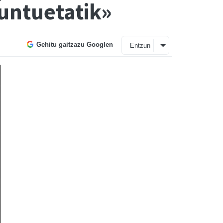
puntuetatik»
Gehitu gaitzazu Googlen
Entzun