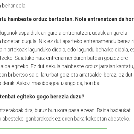
n behar dela.
ritu hainbeste orduz bertsotan. Nola entrenatzen da hor
ugunok aspalditik ari garela entrenatzen, udatik ari garela
ua honetan dugula. Nik ez dut aparteko entrenamendu berezir
rain artekoak lagunduko didala, edo lagundu beharko didala, e
atzeko. Saiatuko naiz entrenamenduren batean goizez ere
aioa egiteko. Ez dut sekula hainbeste orduz jarraian kantatu,
n bi bertso saio, larunbat goiz eta arratsalde, beraz, ez dut
ko denik. Askoz masiboagoa izango da, hori bai.
atenbat egiteko gogo berezia duzu?
antzerakoak dira, buruz burukora pasa ezean. Baina badaukat
i abesteko, ganbarakoak ez diren bakarkakoetan abesteko.