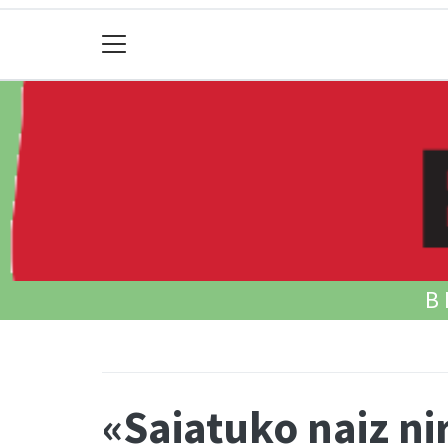
B
«Saiatuko naiz ni