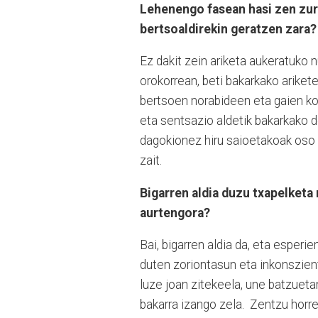
Lehenengo fasean hasi zen zure
bertsoaldirekin geratzen zara
Ez dakit zein ariketa aukeratuko n
orokorrean, beti bakarkako ariket
bertsoen norabideen eta gaien ko
eta sentsazio aldetik bakarkako d
dagokionez hiru saioetakoak oso e
zait.
Bigarren aldia duzu txapelketa
aurtengora?
Bai, bigarren aldia da, eta esper
duten zoriontasun eta inkonszient
luze joan zitekeela, une batzueta
bakarra izango zela. Zentzu horr