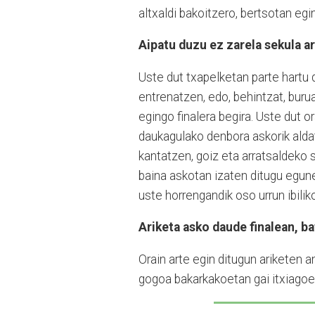
altxaldi bakoitzero, bertsotan egi
Aipatu duzu ez zarela sekula a
Uste dut txapelketan parte hartu d
entrenatzen, edo, behintzat, bur
egingo finalera begira. Uste dut o
daukagulako denbora askorik ald
kantatzen, goiz eta arratsaldeko s
baina askotan izaten ditugu egunea
uste horrengandik oso urrun ibili
Ariketa asko daude finalean, b
Orain arte egin ditugun ariketen 
gogoa bakarkakoetan gai itxiagoe