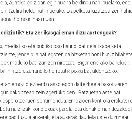
ela, aurreko edizioan egin nuena berdindu nahi nuelako, edo,
ren itzulira heldu nahi nuelako; txapelketa luzatzea zen nahia
tsonal horrekin hasi nuen.
 ediziotik? Eta zer ikasgai eman dizu aurtengoak?
u mediatiko eta publiko oso haundi bat dela txapelketa.
iente, jende pila bat egoten da hizketan honi buruz hilabet
hock moduko bat izan zen niretzat. Bigarrenerako banekien,
bili nintzen, zurrunbilo horretatik pixka bat aldentzeko.
betetan emozio ezberdin asko egon daitezkeela bakoitzaren
 egun bakoitzean zein agertuko den. Batzuetan aste bat
 espero zenuen sentimendua. Emozioen kontrola erakutsi di
abetu naiz izaki konplexuak garela, eta denak eman dezakee
 ere badituzula aukerak, eta aukerak daudela uste duzunean