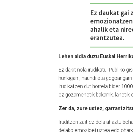
Ez daukat gai 
emozionatzen 
ahalik eta nir
erantzutea.
Lehen aldia duzu Euskal Herrik
Ez dakit nola irudikatu. Publiko gis
hunkigarri, haundi eta gogoangarri
irudikatzen dut horrela bider 1000
ez gozamenetik bakarrik, lanetik e
Zer da, zure ustez, garrantzit
Iruditzen zait ez dela ahaztu be
delako emozioei uztea edo oharka