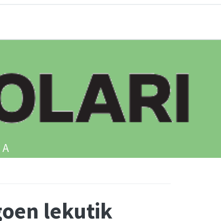
IA
goen lekutik