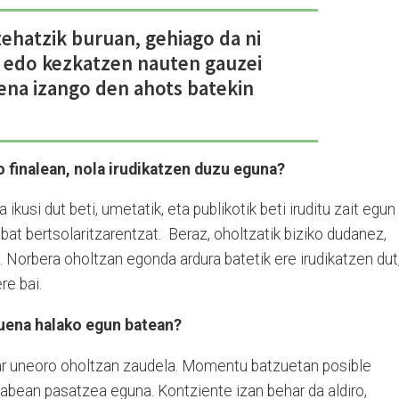
zehatzik buruan, gehiago da ni
edo kezkatzen nauten gauzei
eena izango den ahots batekin
o finalean, nola irudikatzen duzu eguna?
a ikusi dut beti, umetatik, eta publikotik beti iruditu zait egun
 bat bertsolaritzarentzat. Beraz, oholtzatik biziko dudanez,
. Norbera oholtzan egonda ardura batetik ere irudikatzen dut
re bai.
suena halako egun batean?
har uneoro oholtzan zaudela. Momentu batzuetan posible
bean pasatzea eguna. Kontziente izan behar da aldiro,