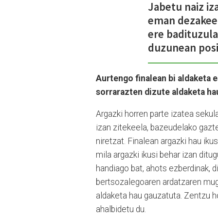
Jabetu naiz iz
eman dezakeel
ere badituzula
duzunean posib
Aurtengo finalean bi aldaketa 
sorrarazten dizute aldaketa h
Argazki horren parte izatea sekul
izan zitekeela, bazeudelako gaz
niretzat. Finalean argazki hau ik
mila argazki ikusi behar izan dit
handiago bat, ahots ezberdinak, d
bertsozalegoaren ardatzaren mugi
aldaketa hau gauzatuta. Zentzu ho
ahalbidetu du.