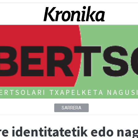
ERTSOLARI TXAPELKETA NAGUS
SARRERA
re identitatetik edo na