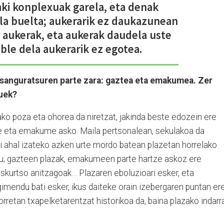
aki konplexuak garela, eta denak
a buelta; aukerarik ez daukazunean
 aukerak, eta aukerak daudela uste
le dela aukerarik ez egotea.
esanguratsuren parte zara: gaztea eta emakumea. Zer
auek?
ako poza eta ohorea da niretzat, jakinda beste edozein ere
te eta emakume asko. Maila pertsonalean, sekulakoa da
usi ahal izateko azken urte mordo batean plazetan horrelako
ugu; gazteen plazak, emakumeen parte hartze askoz ere
iskurtso anitzagoak… Plazaren eboluzioari esker, eta
mendu bati esker, ikus daiteke orain izebergaren puntan er
rretan txapelketarentzat historikoa da, baina plazako indarr