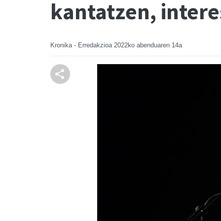
kantatzen, inter
Kronika - Erredakzioa
2022ko abenduaren 14a