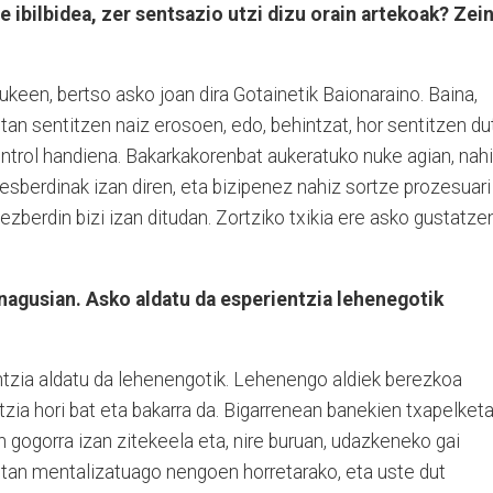
 ibilbidea, zer sentsazio utzi dizu orain artekoak? Zei
?
ukeen, bertso asko joan dira Gotainetik Baionaraino. Baina,
etan sentitzen naiz erosoen, edo, behintzat, hor sentitzen du
ntrol handiena. Bakarkakorenbat aukeratuko nuke agian, nah
esberdinak izan diren, eta bizipenez nahiz sortze prozesuari
zberdin bizi izan ditudan. Zortziko txikia ere asko gustatze
 nagusian. Asko aldatu da esperientzia lehenegotik
ientzia aldatu da lehenengotik. Lehenengo aldiek berezkoa
zia hori bat eta bakarra da. Bigarrenean banekien txapelket
n gogorra izan zitekeela eta, nire buruan, udazkeneko gai
etan mentalizatuago nengoen horretarako, eta uste dut