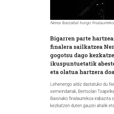
Nerea Ibarzabal Irungo finalaurreko
Bigarren parte hartzea
finalera sailkatzea Ne
gogotsu dago kezkatze
ikuspuntuetatik abeste
eta olatua hartzera do
Lehenengo aldiz dastatuko du Ner
xemeindarrak, Bertsolari Txapelk
Baionako finalaurrekoa irabazita
kezkatzen duten gauzei ahalik et