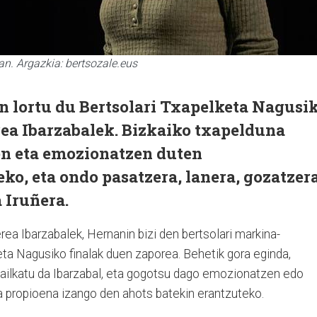
an. Argazkia: bertsozale.eus
n lortu du Bertsolari Txapelketa Nagusi
rea Ibarzabalek. Bizkaiko txapelduna
n eta emozionatzen duten
ko, eta ondo pasatzera, lanera, gozatzer
a Iruñera.
ea Ibarzabalek, Hernanin bizi den bertsolari markina-
eta Nagusiko finalak duen zaporea. Behetik gora eginda,
 sailkatu da Ibarzabal, eta gogotsu dago emozionatzen edo
a propioena izango den ahots batekin erantzuteko.