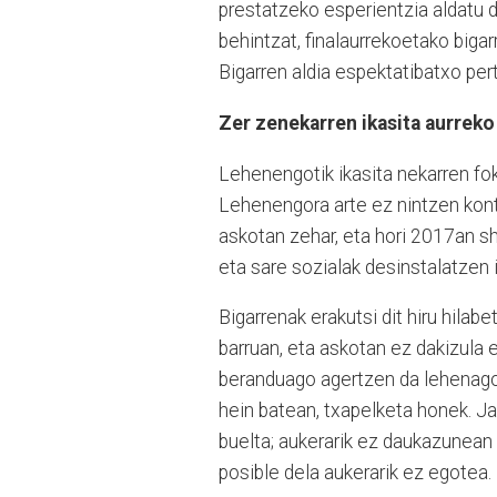
prestatzeko esperientzia aldatu d
behintzat, finalaurrekoetako bigar
Bigarren aldia espektatibatxo per
Zer zenekarren ikasita aurreko
Lehenengotik ikasita nekarren fok
Lehenengora arte ez nintzen kontz
askotan zehar, eta hori 2017an s
eta sare sozialak desinstalatzen i
Bigarrenak erakutsi dit hiru hila
barruan, eta askotan ez dakizula
beranduago agertzen da lehenago
hein batean, txapelketa honek. J
buelta; aukerarik ez daukazunean
posible dela aukerarik ez egotea.