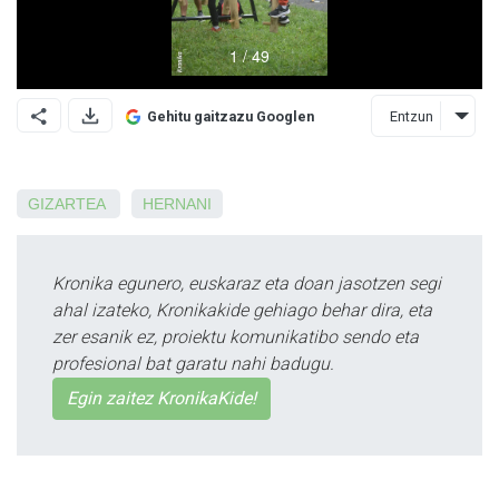
Entzun
Gehitu gaitzazu Googlen
GIZARTEA
HERNANI
Kronika egunero, euskaraz eta doan jasotzen segi
ahal izateko, Kronikakide gehiago behar dira, eta
zer esanik ez, proiektu komunikatibo sendo eta
profesional bat garatu nahi badugu.
Egin zaitez KronikaKide!