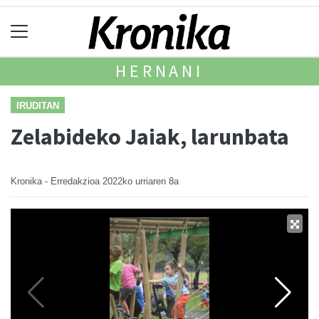
HERNANI
IRUDITAN
Zelabideko Jaiak, larunbata
Kronika - Erredakzioa
2022ko urriaren 8a