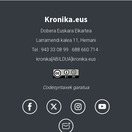
Kronika.eus
Dobera Euskara Elkartea
Larramendi kalea 11, Hernani
Tel.: 943 33 08 99 · 688 660 714 ·
kronika[ABILDUA]kronika.eus
Codesyntaxek garatua