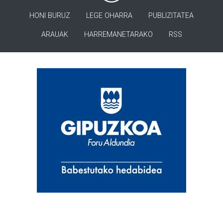
HONI BURUZ
LEGE OHARRA
PUBLIZITATEA
ARAUAK
HARREMANETARAKO
RSS