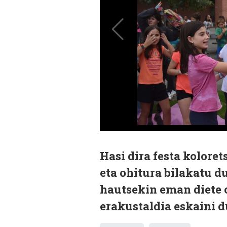
Hasi dira festa kolore
eta ohitura bilakatu d
hautsekin eman diete o
erakustaldia eskaini du