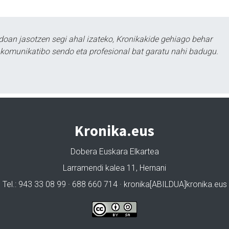
doan jasotzen segi ahal izateko, Kronikakide gehiago behar
tu komunikatibo sendo eta profesional bat garatu nahi badugu.
Kronika.eus
Dobera Euskara Elkartea
Larramendi kalea 11, Hernani
Tel.: 943 33 08 99 · 688 660 714 · kronika[ABILDUA]kronika.eus