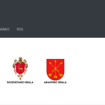
ARAKO
RSS