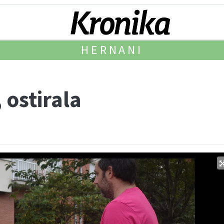
HERNANI
 ostirala