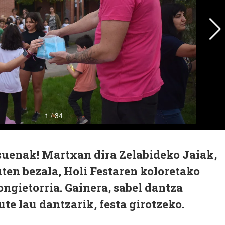
tsuenak! Martxan dira Zelabideko Jaiak,
uten bezala, Holi Festaren koloretako
ngietorria. Gainera, sabel dantza
te lau dantzarik, festa girotzeko.