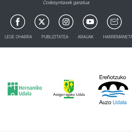
Codesyntaxek garatua
LEGE OHARRA
PUBLIZITATEA
ARAUAK
HARREMANET