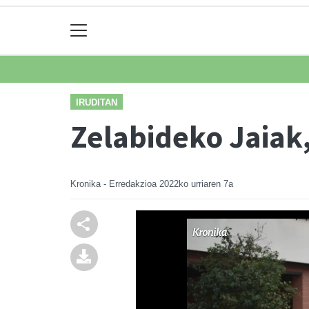
IRUDITAN
Zelabideko Jaiak,
Kronika - Erredakzioa
2022ko urriaren 7a