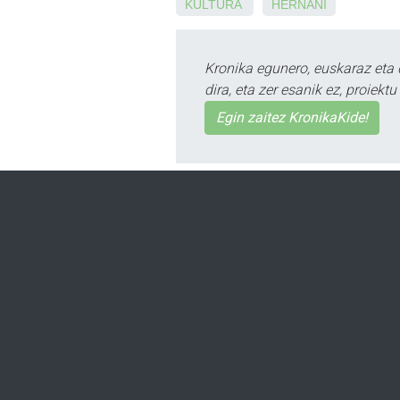
KULTURA
HERNANI
Kronika egunero, euskaraz eta 
dira, eta zer esanik ez, proiek
Egin zaitez KronikaKide!