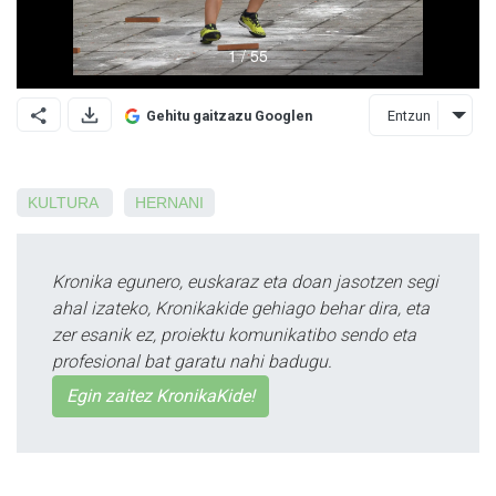
Entzun
Gehitu gaitzazu Googlen
KULTURA
HERNANI
Kronika egunero, euskaraz eta doan jasotzen segi
ahal izateko, Kronikakide gehiago behar dira, eta
zer esanik ez, proiektu komunikatibo sendo eta
profesional bat garatu nahi badugu.
Egin zaitez KronikaKide!