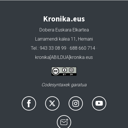
Kronika.eus
Dobera Euskara Elkartea
Larramendi kalea 11, Hernani
Tel.: 943 33 08 99 · 688 660 714 ·
kronika[ABILDUA]kronika.eus
Codesyntaxek garatua