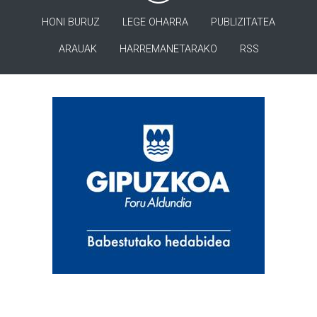
HONI BURUZ
LEGE OHARRA
PUBLIZITATEA
ARAUAK
HARREMANETARAKO
RSS