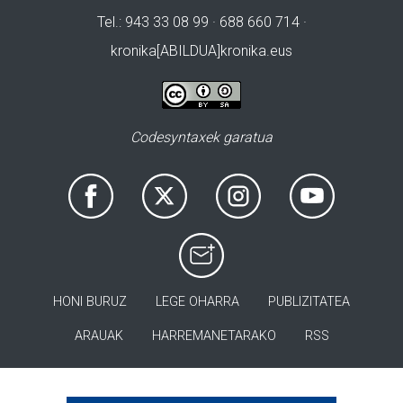
Tel.: 943 33 08 99 · 688 660 714 ·
kronika[ABILDUA]kronika.eus
Codesyntaxek garatua
HONI BURUZ
LEGE OHARRA
PUBLIZITATEA
ARAUAK
HARREMANETARAKO
RSS