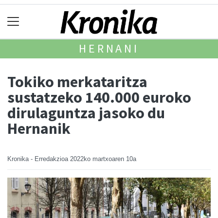
HERNANI
Tokiko merkataritza
sustatzeko 140.000 euroko
dirulaguntza jasoko du
Hernanik
Kronika - Erredakzioa
2022ko martxoaren 10a