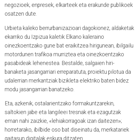
negozioek, enpresek, elkarteek eta erakunde publikoek
osatzen dute.
Urbieta kaleko berrurbanizazioari dagokionez, aldaketak
ekarriko du Izpizua kaletik Elkano kaleraino
oinezkoentzako gune bat eraikitzea hirigunean, ibilgailu
motordunen trafikoa murriztea eta oinezkoentzako
pasabideak lehenestea. Bestalde, salgaien hiri-
banaketa jasangarriari erreparatuta, proiektu pilotua da
udalerrian merkantziak bizikleta elektriko baten bidez
modu jasangarrian banatzeko.
Eta, azkenik, ostalarientzako formakuntzarekin,
saltokien jabe eta langileei tresnak eta ezagutzak
eman nahi zaizkie, «lehiakorragoak izan daitezen»;
horretarako, ibilbide oso bat diseinatu da, merkatariek
gaitasun digitalak eskura ditzaten.