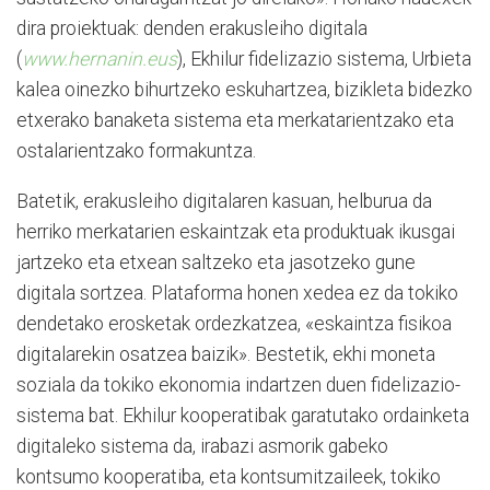
dira proiektuak: denden erakusleiho digitala
(
www.hernanin.eus
), Ekhilur fidelizazio sistema, Urbieta
kalea oinezko bihurtzeko eskuhartzea, bizikleta bidezko
etxerako banaketa sistema eta merkatarientzako eta
ostalarientzako formakuntza.
Batetik, erakusleiho digitalaren kasuan, helburua da
herriko merkatarien eskaintzak eta produktuak ikusgai
jartzeko eta etxean saltzeko eta jasotzeko gune
digitala sortzea. Plataforma honen xedea ez da tokiko
dendetako erosketak ordezkatzea, «eskaintza fisikoa
digitalarekin osatzea baizik». Bestetik, ekhi moneta
soziala da tokiko ekonomia indartzen duen fidelizazio-
sistema bat. Ekhilur kooperatibak garatutako ordainketa
digitaleko sistema da, irabazi asmorik gabeko
kontsumo kooperatiba, eta kontsumitzaileek, tokiko