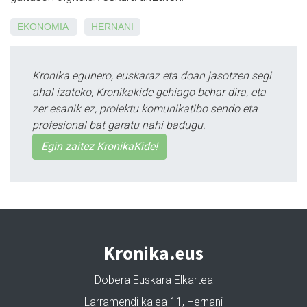
EKONOMIA
HERNANI
Kronika egunero, euskaraz eta doan jasotzen segi
ahal izateko, Kronikakide gehiago behar dira, eta
zer esanik ez, proiektu komunikatibo sendo eta
profesional bat garatu nahi badugu.
Egin zaitez KronikaKide!
Kronika.eus
Dobera Euskara Elkartea
Larramendi kalea 11, Hernani