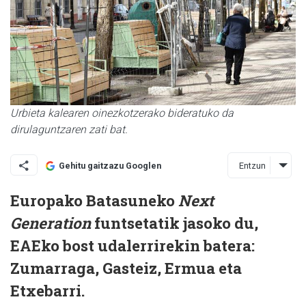
Urbieta kalearen oinezkotzerako bideratuko da
dirulaguntzaren zati bat.
Entzun
Gehitu gaitzazu Googlen
Europako Batasuneko
Next
Generation
funtsetatik jasoko du,
EAEko bost udalerrirekin batera:
Zumarraga, Gasteiz, Ermua eta
Etxebarri.