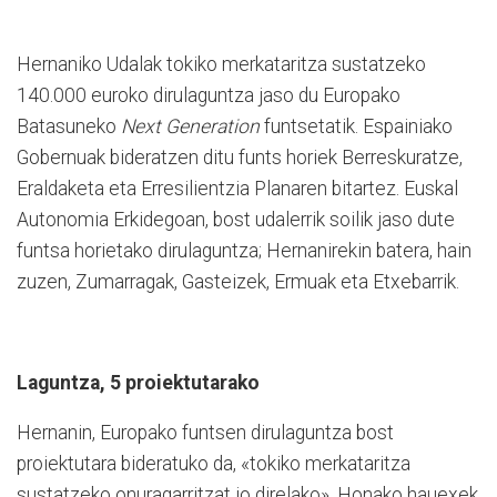
Hernaniko Udalak tokiko merkataritza sustatzeko
140.000 euroko dirulaguntza jaso du Europako
Batasuneko
Next Generation
funtsetatik. Espainiako
Gobernuak bideratzen ditu funts horiek Berreskuratze,
Eraldaketa eta Erresilientzia Planaren bitartez. Euskal
Autonomia Erkidegoan, bost udalerrik soilik jaso dute
funtsa horietako dirulaguntza; Hernanirekin batera, hain
zuzen, Zumarragak, Gasteizek, Ermuak eta Etxebarrik.
Laguntza, 5 proiektutarako
Hernanin, Europako funtsen dirulaguntza bost
proiektutara bideratuko da, «tokiko merkataritza
sustatzeko onuragarritzat jo direlako». Honako hauexek