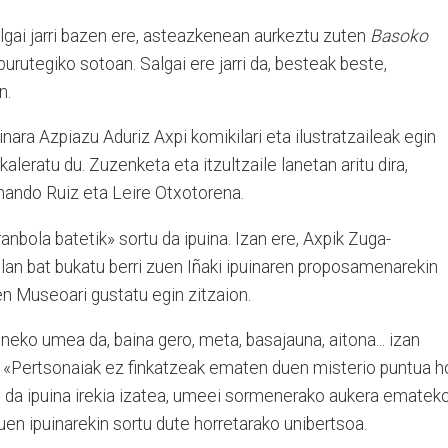
ai jarri bazen ere, asteazkenean aurkeztu zuten
Basoko
urutegiko sotoan. Salgai ere jarri da, besteak beste,
n.
ra Azpiazu Aduriz Axpi ko­­­mikilari eta ilustratzaileak egin
kaleratu du. Zu­zen­ke­­­ta eta itzultzaile lanetan ari­­­tu dira,
­nan­do Ruiz eta Lei­re Otxotorena.
nbola batetik» sortu da ipuina. Izan ere, Axpik Zu­ga­
ako lan bat bukatu be­rri zuen Iñaki ipuinaren pro­po­samenarekin
nen Mu­se­oa­ri gustatu egin zitzaion.
neko umea da, baina gero, meta, basajauna, aitona... izan
 «Pertsonaiak ez finkatzeak ematen duen mis­terio puntua h
 da ipui­na irekia izatea, umeei sor­me­nerako aukera emateko
­tuen ipuinarekin sortu dute horretarako unibertsoa.