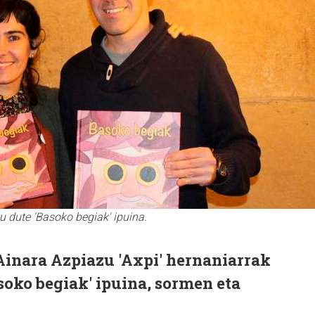
u dute 'Basoko begiak' ipuina.
Ainara Azpiazu 'Axpi' hernaniarrak
asoko begiak' ipuina, sormen eta