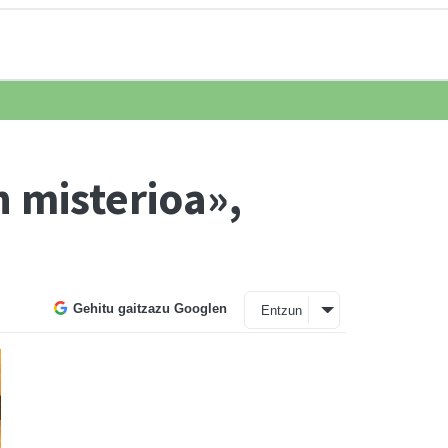
 misterioa»,
Gehitu gaitzazu Googlen
Entzun