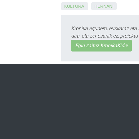
KULTURA
HERNANI
Kronika egunero, euskaraz eta 
dira, eta zer esanik ez, proiek
Egin zaitez KronikaKide!