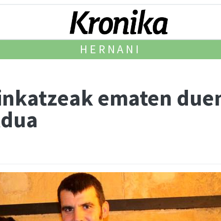
HERNANI
finkatzeak ematen duen
ldua