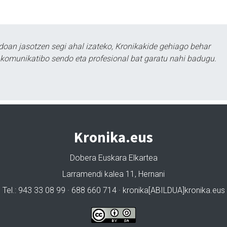
doan jasotzen segi ahal izateko, Kronikakide gehiago behar
tu komunikatibo sendo eta profesional bat garatu nahi badugu.
Kronika.eus
Dobera Euskara Elkartea
Larramendi kalea 11, Hernani
Tel.: 943 33 08 99 · 688 660 714 · kronika[ABILDUA]kronika.eus