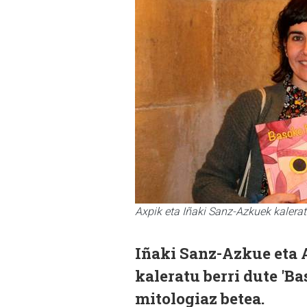
Axpik eta Iñaki Sanz-Azkuek kalerat
Iñaki Sanz-Azkue eta 
kaleratu berri dute 'B
mitologiaz betea.