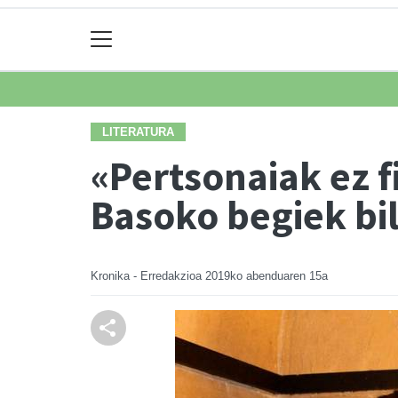
LITERATURA
«Pertsonaiak ez 
Basoko begiek bi
Kronika - Erredakzioa
2019ko abenduaren 15a