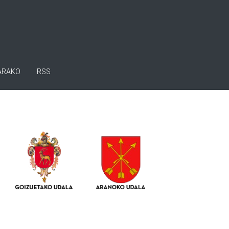
ARAKO
RSS