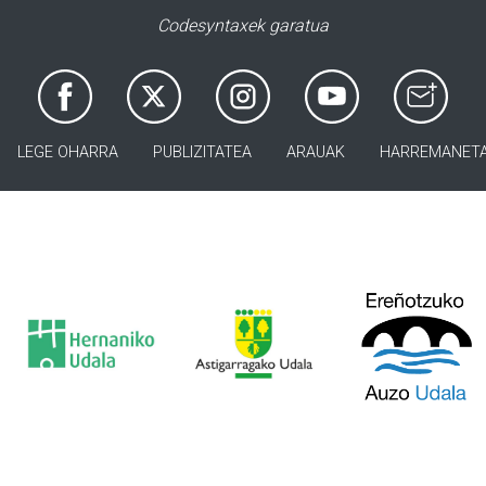
Codesyntaxek garatua
LEGE OHARRA
PUBLIZITATEA
ARAUAK
HARREMANET