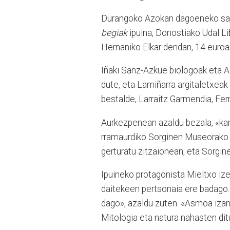
Durangoko Azokan dagoeneko salg
begiak
ipuina, Donostiako Udal Lib
Hernaniko Elkar dendan, 14 euroa
Iñaki Sanz-Azkue biologoak eta Aina
dute, eta Lamiñarra argi­­ta­l­e­­txeak 
bestalde, Larraitz Gar­­men­dia, Fer
Aurkezpenean azaldu beza­la, «kara
rramaurdiko Sorginen Mu­­­­se­­­­o­r
ger­­turatu zi­tzaionean, eta Sor­gi­
Ipuineko protagonista Miel­txo ize
daitekeen pertsonaia ere badago.
dago», azal­du zuten. «Asmoa izan
Mi­to­logia eta natura nahasten di