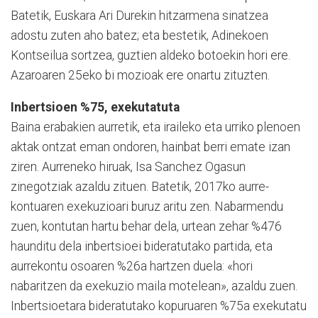
Batetik, Euskara Ari Durekin hitzarmena sinatzea
adostu zuten aho batez; eta bestetik, Adinekoen
Kontseilua sortzea, guztien aldeko botoekin hori ere.
Azaroaren 25eko bi mo­zi­o­ak ere onartu zituzten.
Inbertsioen %75, exekutatuta
Baina erabakien aurretik, eta iraileko eta urriko plenoen
aktak ontzat eman ondoren, hainbat berri emate izan
ziren. Aurreneko hiruak, Isa Sanchez Ogasun
zinegotziak azaldu zituen. Batetik, 2017ko aurre­
kontuaren exekuzioari buruz aritu zen. Nabarmendu
zuen, kontutan hartu behar dela, urtean zehar %476
haunditu dela inbertsioei bideratutako partida, eta
aurrekontu osoa­ren %26a hartzen duela: «hori
nabaritzen da exekuzio maila mote­lean», azaldu zuen.
Inber­tsioetara bide­ra­tutako kopu­ru­aren %75a exekutatu