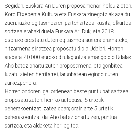
Segidan, Euskara Ari Duren proposamenari heldu zioten.
Koro Etxeberria Kultura eta Eus­kara zinegotziak azaldu
zuen, iazko egitasmoaren par­te­hartzea ikusita, elkartea
sor­tzea erabaki duela Euskara Ari Duk, eta 2018
osorako prestatu duten egitasmoa aurrera era­mateko,
hitzarmena sinatzea proposatu diola Udalari. Ho­rren
arabera, 40.000 euroko dirula­guntza emango dio Udalak.
Aho batez onartu zuten proposa­me­na, eta gonbitea
luzatu zie­ten herritarrei, larunbatean egin­go duten
aurkezpenera.
Horren ondoren, gai orde­nean beste puntu bat sartzea
proposatu zuten: herriko auto­busa, 6 urtetik
beherakoentzat izatea doan; orain arte 5 urtetik
beherakoentzat da. Aho batez onartu zen, puntua
sartzea, eta aldaketa hori egitea.