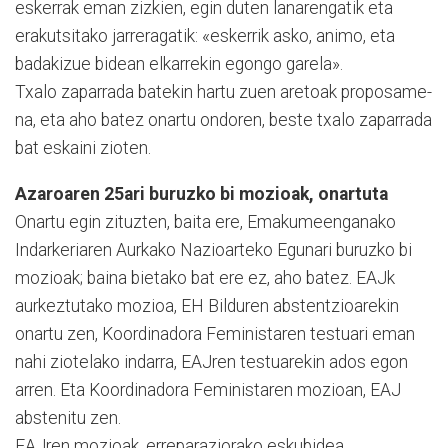
eske­rrak eman zizkien, egin duten lanarengatik eta
erakutsitako jarreragatik: «eskerrik asko, ani­mo, eta
badakizue bidean elkarrekin egongo garela».
Txalo zaparrada batekin har­tu zuen aretoak propo­sa­me­
na, eta aho batez onartu ondoren, beste txalo zaparrada
bat eskaini zioten.
Azaroaren 25ari buruzko bi mozioak, onartuta
Onartu egin zituzten, baita ere, Emakumeenganako
Indar­keri­a­ren Aurkako Nazioarteko Egu­nari buruzko bi
mozioak; baina bietako bat ere ez, aho batez. EAJk
aurkeztutako mozioa, EH Bilduren abstentzioarekin
onar­tu zen, Koordinadora Feminis­ta­ren testuari eman
nahi zio­te­lako indarra, EAJren testu­a­re­kin ados egon
arren. Eta Koor­dinadora Feministaren mo­zio­an, EAJ
abstenitu zen.
EAJren mozioak, errepara­ziorako eskubidea