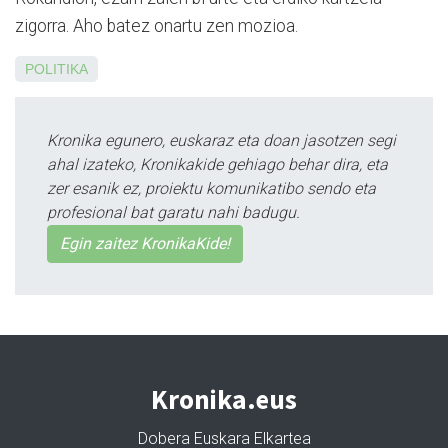
zigorra. Aho batez onartu zen mozioa.
POLITIKA
Kronika egunero, euskaraz eta doan jasotzen segi
ahal izateko, Kronikakide gehiago behar dira, eta
zer esanik ez, proiektu komunikatibo sendo eta
profesional bat garatu nahi badugu.
Egin zaitez KronikaKide!
Kronika.eus
Dobera Euskara Elkartea