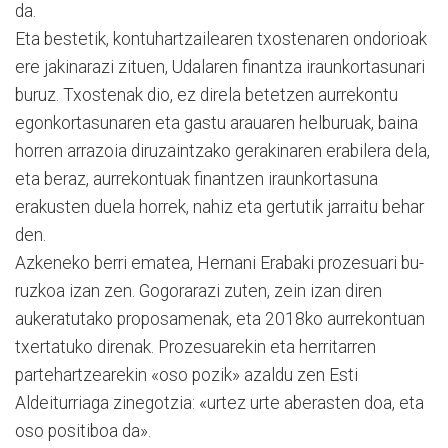
da.
Eta bestetik, kontuhar­tzai­learen txostenaren ondorioak
ere jakinarazi zituen, Udalaren finantza iraunkortasunari
bu­ruz. Txostenak dio, ez direla betetzen aurrekontu
egonkor­ta­sunaren eta gastu arauaren helburuak, baina
horren arra­zoia diruzaintzako gerakina­ren erabilera dela,
eta beraz, aurrekontuak finantzen iraun­kortasuna
erakusten duela ho­rrek, nahiz eta gertutik jarrai­tu behar
den.
Azkeneko berri ematea, Her­nani Erabaki prozesuari bu­
ruz­koa izan zen. Gogorarazi zuten, zein izan diren
aukeratutako proposamenak, eta 2018ko au­rrekontuan
txertatuko direnak. Prozesuarekin eta herritarren
partehartzearekin «oso pozik» azaldu zen Esti
Aldeiturriaga zinegotzia: «urtez urte aberas­ten doa, eta
oso positiboa da».