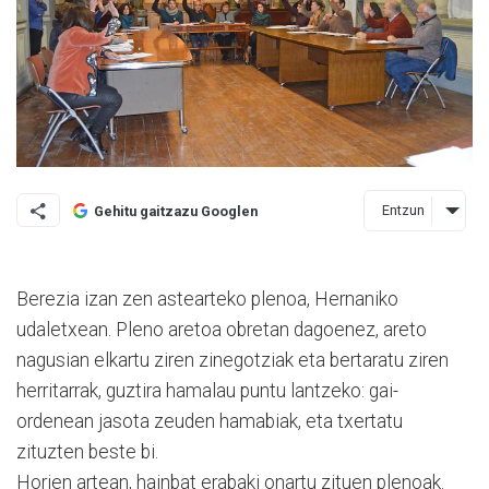
Entzun
Gehitu gaitzazu Googlen
Berezia izan zen astearteko plenoa, Hernaniko
udaletxean. Pleno aretoa obretan dagoenez, areto
nagusian elkartu ziren zinegotziak eta bertaratu ziren
herritarrak, guztira hamalau puntu lantzeko: gai-
ordenean jasota zeuden hamabiak, eta txertatu
zituzten beste bi.
Horien artean, hainbat era­baki onartu zituen plenoak.