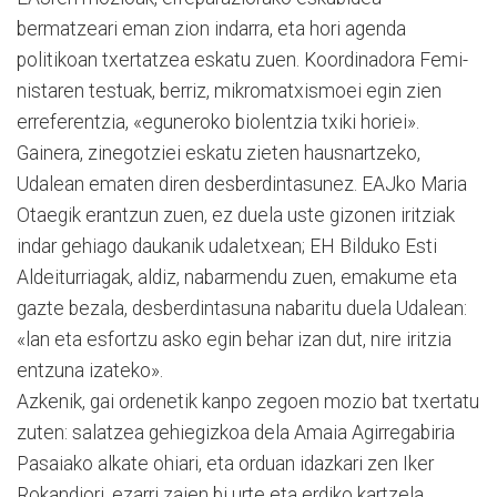
bermatzeari eman zion indarra, eta hori agenda
politikoan txertatzea eskatu zuen. Koordinadora Fe­mi­­
nistaren testuak, berriz, mi­kromatxismoei egin zien
erre­ferentzia, «eguneroko bio­len­tzia txiki horiei».
Gainera, zinego­tziei eskatu zieten hausnar­tzeko,
Udalean ematen diren desberdintasunez. EAJko Maria
Otaegik erantzun zuen, ez due­la uste gizonen iritziak
indar gehiago daukanik udaletxean; EH Bilduko Esti
Aldeiturriagak, aldiz, nabarmendu zuen, ema­kume eta
gazte bezala, des­berdintasuna nabaritu duela Udalean:
«lan eta esfortzu asko egin behar izan dut, nire iritzia
entzuna izateko».
Azkenik, gai ordenetik kan­po zegoen mozio bat txertatu
zuten: salatzea gehiegizkoa dela Amaia Agirregabiria
Pasaiako alkate ohiari, eta orduan idaz­kari zen Iker
Rokandiori, ezarri zaien bi urte eta erdiko kar­tze­la