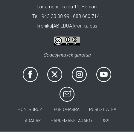
Larramendi kalea 11, Hernani
Tel.: 943 33 08 99 · 688 660 714 ·
kronika[ABILDUA]kronika.eus
Codesyntaxek garatua
HONI BURUZ
LEGE OHARRA
PUBLIZITATEA
ARAUAK
HARREMANETARAKO
RSS