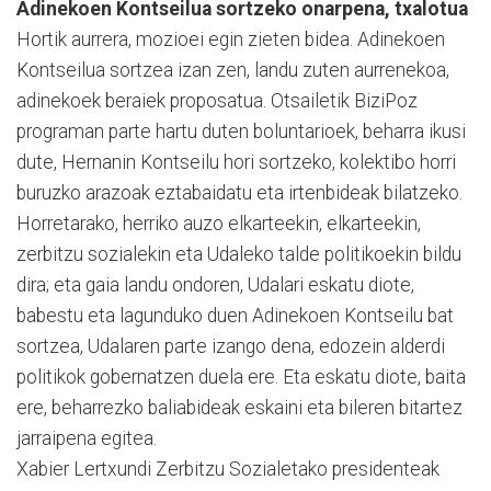
Adinekoen Kontseilua sortzeko onarpena, txalotua
Hortik aurrera, mozioei egin zieten bidea. Adinekoen
Kon­tseilua sortzea izan zen, landu zuten aurrenekoa,
adinekoek beraiek proposatua. Otsailetik BiziPoz
programan parte hartu duten boluntarioek, beharra ikusi
dute, Hernanin Kontseilu hori sortzeko, kolektibo horri
buruzko arazoak eztabaidatu eta irtenbideak bilatzeko.
Ho­rre­tarako, herriko auzo elkartee­kin, elkarteekin,
zerbitzu sozia­lekin eta Udaleko talde poli­ti­koekin bildu
dira; eta gaia landu ondoren, Udalari eskatu diote,
babestu eta lagunduko duen Adinekoen Kontseilu bat
sortzea, Udalaren parte izango dena, edozein alderdi
politikok gobernatzen duela ere. Eta es­ka­tu diote, baita
ere, beha­rrez­ko baliabideak eskaini eta bile­ren bitartez
jarraipena egitea.
Xabier Lertxundi Zerbitzu Sozialetako presidenteak