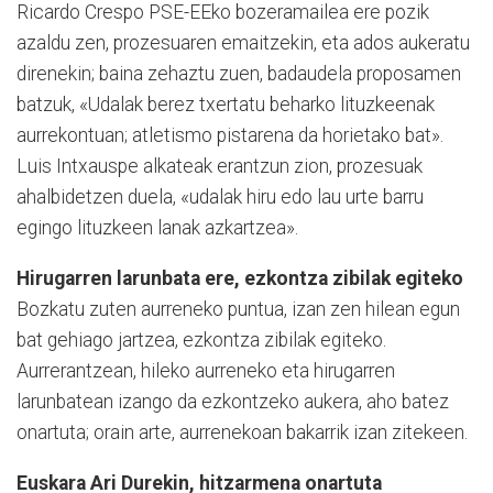
Ricardo Crespo PSE-EEko bozeramailea ere pozik
azaldu zen, prozesuaren emaitzekin, eta ados aukeratu
direnekin; baina zehaztu zuen, badaudela proposamen
batzuk, «Udalak berez txertatu beharko lituz­ke­enak
aurrekontuan; atletismo pistarena da horietako bat».
Luis Intxauspe alkateak eran­tzun zion, prozesuak
ahalbi­de­tzen duela, «udalak hiru edo lau urte barru
egingo lituzkeen lanak azkartzea».
Hirugarren larunbata ere, ezkontza zibilak egiteko
Bozkatu zuten aurreneko pun­tua, izan zen hilean egun
bat gehiago jartzea, ezkontza zibi­lak egiteko.
Aurrerantzean, hi­le­ko aurreneko eta hirugarren
larunbatean izango da ezkon­tzeko aukera, aho batez
onar­tuta; orain arte, aurrenekoan bakarrik izan zitekeen.
Euskara Ari Durekin, hitzarmena onartuta