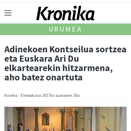
URUMEA
Adinekoen Kontseilua sortzea
eta Euskara Ari Du
elkartearekin hitzarmena,
aho batez onartuta
Kronika - Erredakzioa
2017ko azaroaren 30a