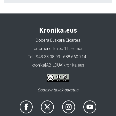
Kronika.eus
Dobera Euskara Elkartea
Larramendi kalea 11, Hernani
Tel.: 943 33 08 99 · 688 660 714 ·
kronika[ABILDUA]kronika.eus
Codesyntaxek garatua