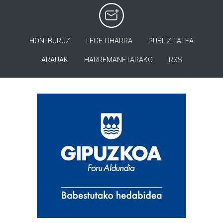
HONI BURUZ
LEGE OHARRA
PUBLIZITATEA
ARAUAK
HARREMANETARAKO
RSS