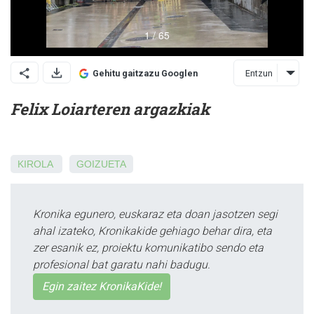
Entzun
Gehitu gaitzazu Googlen
Felix Loiarteren argazkiak
KIROLA
GOIZUETA
Kronika egunero, euskaraz eta doan jasotzen segi
ahal izateko, Kronikakide gehiago behar dira, eta
zer esanik ez, proiektu komunikatibo sendo eta
profesional bat garatu nahi badugu.
Egin zaitez KronikaKide!