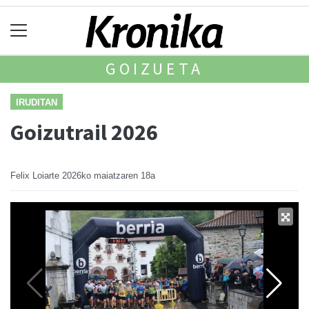
GOIZUETA
IRUDITAN
Goizutrail 2026
Felix Loiarte
2026ko maiatzaren 18a