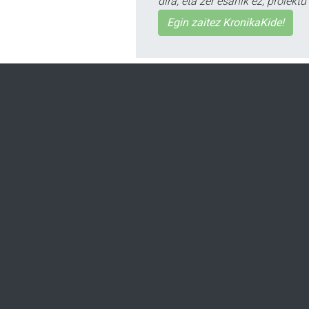
dira, eta zer esanik ez, proiek
Egin zaitez KronikaKide!