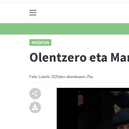
IRUDITAN
Olentzero eta Ma
Felix Loiarte
2025eko abenduaren 25a