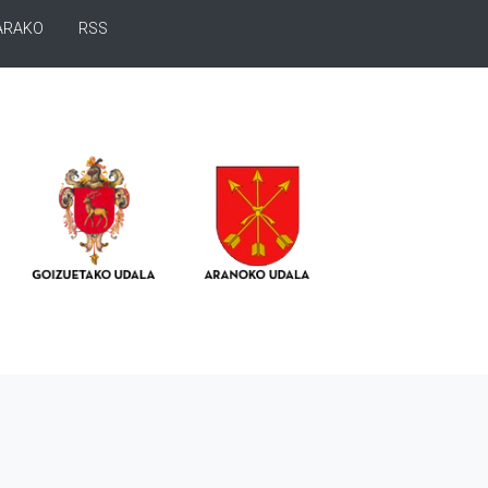
ARAKO
RSS