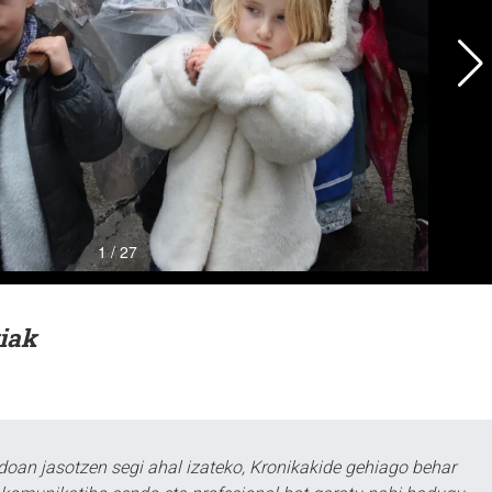
kiak
doan jasotzen segi ahal izateko, Kronikakide gehiago behar