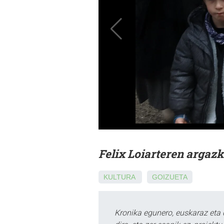
Felix Loiarteren argaz
KULTURA
GOIZUETA
Kronika egunero, euskaraz eta 