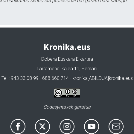
tu komunikatibo sendo eta profesional bat garatu nahi badugu.
Kronika.eus
Dobera Euskara Elkartea
Larramendi kalea 11, Hernani
Tel.: 943 33 08 99 · 688 660 714 · kronika[ABILDUA]kronika.eus
Codesyntaxek garatua