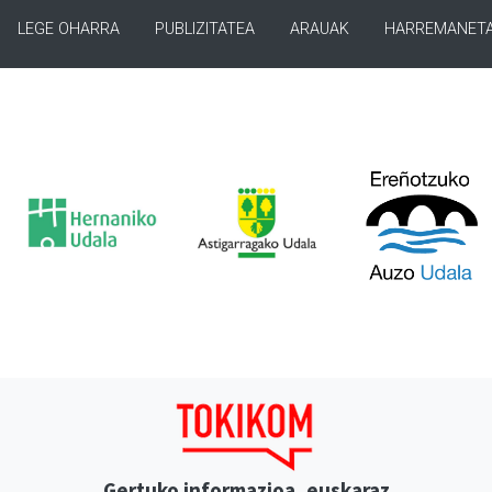
LEGE OHARRA
PUBLIZITATEA
ARAUAK
HARREMANET
Gertuko informazioa, euskaraz