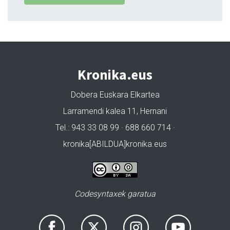
Kronika.eus
Dobera Euskara Elkartea
Larramendi kalea 11, Hernani
Tel.: 943 33 08 99 · 688 660 714 ·
kronika[ABILDUA]kronika.eus
Codesyntaxek garatua