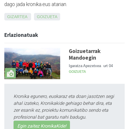
dago jada kronika.eus atarian.
GIZARTEA
GOIZUETA
Erlazionatuak
Goizuetarrak
Mandoegin
Igaratza Apezetxea
urt 04
GOIZUETA
Kronika egunero, euskaraz eta doan jasotzen segi
ahal izateko, Kronikakide gehiago behar dira, eta
zer esanik ez, proiektu komunikatibo sendo eta
profesional bat garatu nahi badugu.
Egin zaitez KronikaKide!