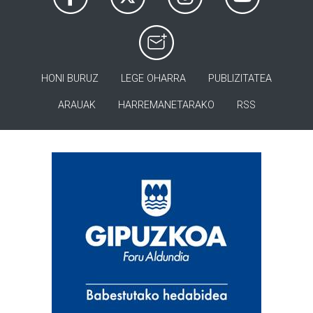
HONI BURUZ
LEGE OHARRA
PUBLIZITATEA
ARAUAK
HARREMANETARAKO
RSS