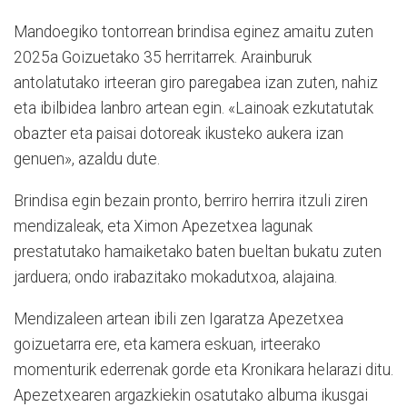
Mandoegiko tontorrean brindisa eginez amaitu zuten
2025a Goizuetako 35 herritarrek. Arainburuk
antolatutako irteeran giro paregabea izan zuten, nahiz
eta ibilbidea lanbro artean egin. «Lainoak ezkutatutak
obazter eta paisai dotoreak ikusteko aukera izan
genuen», azaldu dute.
Brindisa egin bezain pronto, berriro herrira itzuli ziren
mendizaleak, eta Ximon Apezetxea lagunak
prestatutako hamaiketako baten bueltan bukatu zuten
jarduera; ondo irabazitako mokadutxoa, alajaina.
Mendizaleen artean ibili zen Igaratza Apezetxea
goizuetarra ere, eta kamera eskuan, irteerako
momenturik ederrenak gorde eta Kronikara helarazi ditu.
Apezetxearen argazkiekin osatutako albuma ikusgai