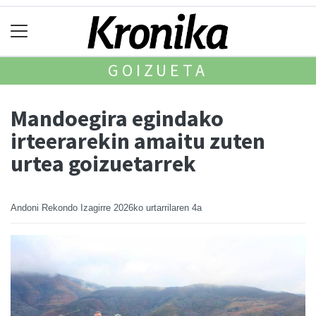
GOIZUETA
Mandoegira egindako
irteerarekin amaitu zuten
urtea goizuetarrek
Andoni Rekondo Izagirre
2026ko urtarrilaren 4a