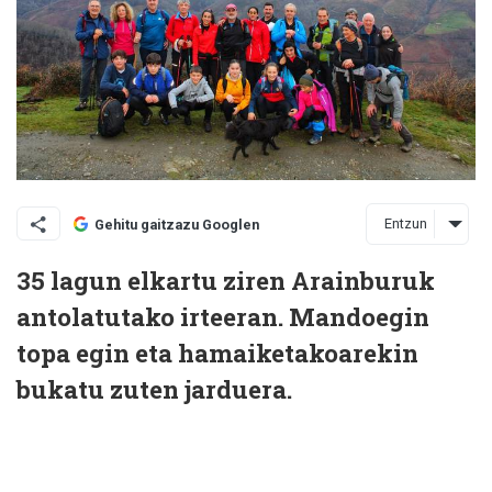
Entzun
Gehitu gaitzazu Googlen
35 lagun elkartu ziren Arainburuk
antolatutako irteeran. Mandoegin
topa egin eta hamaiketakoarekin
bukatu zuten jarduera.