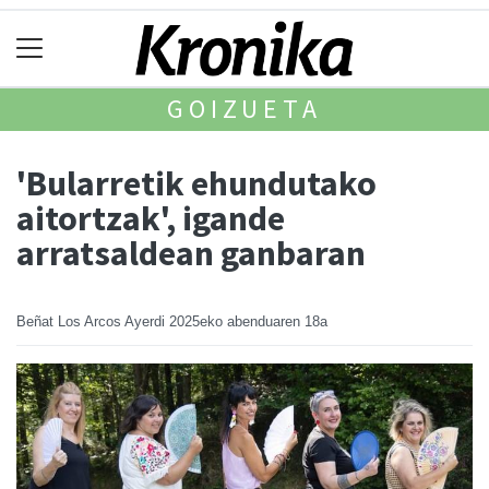
GOIZUETA
'Bularretik ehundutako
aitortzak', igande
arratsaldean ganbaran
Beñat Los Arcos Ayerdi
2025eko abenduaren 18a