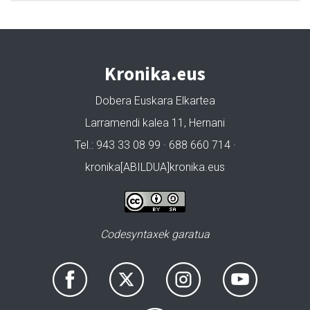
Kronika.eus
Dobera Euskara Elkartea
Larramendi kalea 11, Hernani
Tel.: 943 33 08 99 · 688 660 714 ·
kronika[ABILDUA]kronika.eus
Codesyntaxek garatua