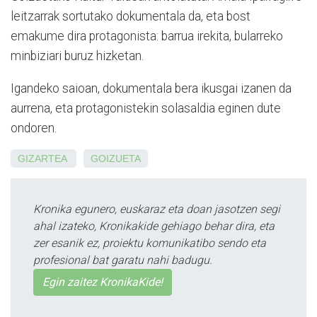
leitzarrak sortutako dokumentala da, eta bost
emakume dira protagonista: barrua irekita, bularreko
minbiziari buruz hizketan.
Igandeko saioan, dokumentala bera ikusgai izanen da
aurrena, eta protagonistekin solasaldia eginen dute
ondoren.
GIZARTEA
GOIZUETA
Kronika egunero, euskaraz eta doan jasotzen segi
ahal izateko, Kronikakide gehiago behar dira, eta
zer esanik ez, proiektu komunikatibo sendo eta
profesional bat garatu nahi badugu.
Egin zaitez KronikaKide!