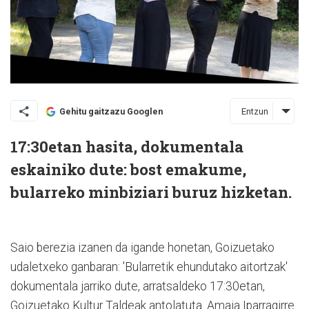
Entzun
Gehitu gaitzazu Googlen
17:30etan hasita, dokumentala
eskainiko dute: bost emakume,
bularreko minbiziari buruz hizketan.
Saio berezia izanen da igande honetan, Goizuetako
udaletxeko ganbaran: 'Bularretik ehundutako aitortzak'
dokumentala jarriko dute, arratsaldeko 17:30etan,
Goizuetako Kultur Taldeak antolatuta. Amaia Iparragirre