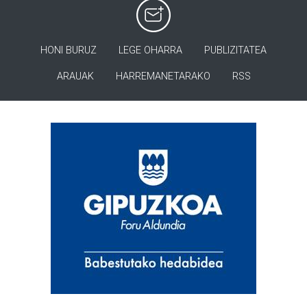
HONI BURUZ
LEGE OHARRA
PUBLIZITATEA
ARAUAK
HARREMANETARAKO
RSS