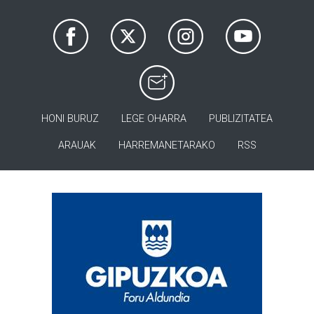
HONI BURUZ
LEGE OHARRA
PUBLIZITATEA
ARAUAK
HARREMANETARAKO
RSS