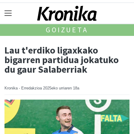
GOIZUETA
Lau t'erdiko ligaxkako
bigarren partidua jokatuko
du gaur Salaberriak
Kronika - Erredakzioa
2025eko urriaren 18a