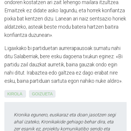
ondoren kostatzen ari zait lehengo mailara itzultzea.
Emaitzek ez didate asko lagundu, eta horrek konfiantza
pixka bat kentzen dizu. Lanean ari naiz sentsazio horiek
aldatzeko, asteak beste modu batera hartzen baitira
konfiantza duzunean».
Ligaxkako bi partiduetan aurrerapausoak sumatu nahi
ditu Salaberriak, bere esku dagoena txukun eginez: «Bi
partidu zail dauzkat aurretik, baina gauzak ondo egin
nahi ditut. Irabaztea edo galtzea ez dago erabat nire
esku, baina partiduan sartuta egon nahiko nuke aldiro».
KIROLA
GOIZUETA
Kronika egunero, euskaraz eta doan jasotzen segi
ahal izateko, Kronikakide gehiago behar dira, eta
zer esanik ez, proiektu komunikatibo sendo eta