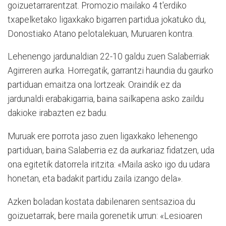
goizuetarrarentzat. Promozio mailako 4 t'erdiko
txapelketako ligaxkako bigarren partidua jokatuko du,
Donostiako Atano pelotalekuan, Muruaren kontra.
Lehenengo jardunaldian 22-10 galdu zuen Salaberriak
Agirreren aurka. Horregatik, garrantzi haundia du gaurko
partiduan emaitza ona lortzeak. Oraindik ez da
jardunaldi erabakigarria, baina sailkapena asko zaildu
dakioke irabazten ez badu.
Muruak ere porrota jaso zuen ligaxkako lehenengo
partiduan, baina Salaberria ez da aurkariaz fidatzen, uda
ona egitetik datorrela iritzita: «Maila asko igo du udara
honetan, eta badakit partidu zaila izango dela».
Azken boladan kostata dabilenaren sentsazioa du
goizuetarrak, bere maila gorenetik urrun: «Lesioaren