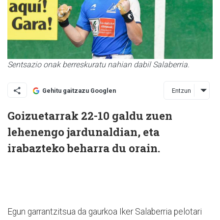
Sentsazio onak berreskuratu nahian dabil Salaberria.
Entzun
Gehitu gaitzazu Googlen
Goizuetarrak 22-10 galdu zuen
lehenengo jardunaldian, eta
irabazteko beharra du orain.
Egun garrantzitsua da gaurkoa Iker Salaberria pelotari