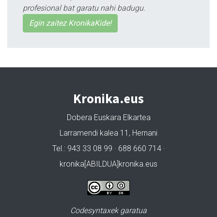
profesional bat garatu nahi badugu.
Egin zaitez KronikaKide!
Kronika.eus
Dobera Euskara Elkartea
Larramendi kalea 11, Hernani
Tel.: 943 33 08 99 · 688 660 714 ·
kronika[ABILDUA]kronika.eus
Codesyntaxek garatua