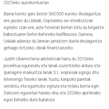
2025eko aurrekontuetan.
Baina horrez gain, beste
360.000 euroko dirulaguntza
ere jasoko du Udalak, Ospitaleko sei etxebizitzak
egiteko. Izan ere, aste honetan bertan lortu du birgaitze
babestuaren behin-behineko kalifikazioa. Gainera,
Udalak adierazi du lanean jarraitzen duela dirulaguntza
gehiago lortzeko, obrak finantziatzeko.
Judith Ubarrechena arkitektoak hartu du 2010eko
proiektua eguneratu eta lanak zuzentzeko ardura, eta
Iparragirre eraikuntza lanak S.L. enpresak egingo ditu
lehenengo faseko lanak: hustu, kanpoko paretak
sendotu, eta egurrezko egitura eta teilatu berria egin.
Datozen egunetan hasiko dira, eta 2026ko apirilerako
egon beharko dute bukatuta.