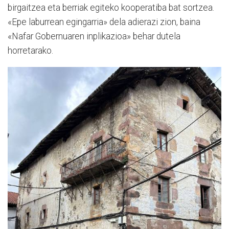
birgaitzea eta berriak egiteko kooperatiba bat sortzea.
«Epe laburrean egingarria» dela adierazi zion, baina
«Nafar Gobernuaren inplikazioa» behar dutela
horretarako.