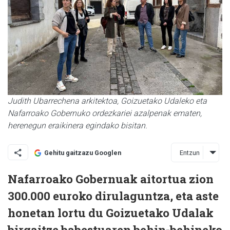
Judith Ubarrechena arkitektoa, Goizuetako Udaleko eta
Nafarroako Gobernuko ordezkariei azalpenak ematen,
herenegun eraikinera egindako bisitan.
Entzun
Gehitu gaitzazu Googlen
Nafarroako Gobernuak aitortua zion
300.000 euroko dirulaguntza, eta aste
honetan lortu du Goizuetako Udalak
birgaitze babestuaren behin-behineko