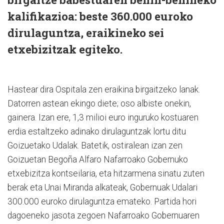
kalifikazioa: beste 360.000 euroko
dirulaguntza, eraikineko sei
etxebizitzak egiteko.
Hastear dira Ospitala zen eraikina birgaitzeko lanak.
Datorren astean ekingo diete; oso albiste onekin,
gainera. Izan ere, 1,3 milioi euro inguruko kostuaren
erdia estaltzeko adinako dirulaguntzak lortu ditu
Goizuetako Udalak. Batetik, ostiralean izan zen
Goizuetan Begoña Alfaro Nafarroako Gobernuko
etxebizitza kontseilaria, eta hitzarmena si­natu zuten
berak eta Unai Miranda alkateak, Gobernuak Udalari
300.000 euroko dirulaguntza emateko. Partida hori
dagoeneko jasota zegoen Nafarroako Gobernuaren