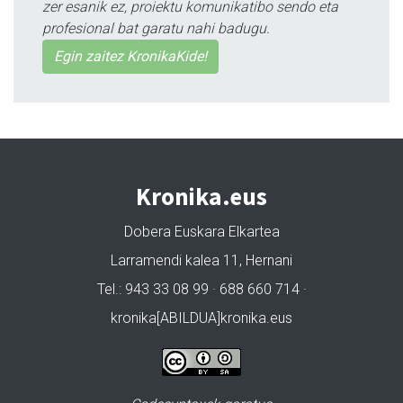
zer esanik ez, proiektu komunikatibo sendo eta
profesional bat garatu nahi badugu.
Egin zaitez KronikaKide!
Kronika.eus
Dobera Euskara Elkartea
Larramendi kalea 11, Hernani
Tel.: 943 33 08 99 · 688 660 714 ·
kronika[ABILDUA]kronika.eus