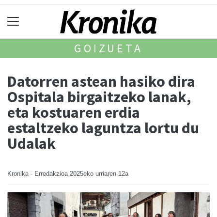
GOIZUETA
Datorren astean hasiko dira
Ospitala birgaitzeko lanak,
eta kostuaren erdia
estaltzeko laguntza lortu du
Udalak
Kronika - Erredakzioa
2025eko urriaren 12a