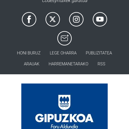
Codesyntaxek garatua
HONI BURUZ
LEGE OHARRA
PUBLIZITATEA
ARAUAK
HARREMANETARAKO
RSS