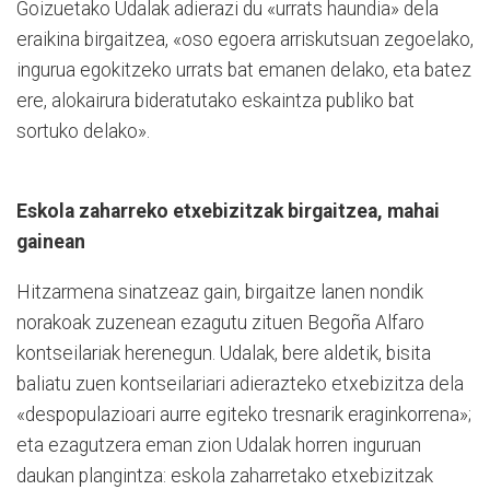
Goizuetako Udalak adierazi du «urrats haundia» dela
eraikina birgaitzea, «oso egoera arriskutsuan zegoelako,
ingurua egokitzeko urrats bat emanen delako, eta batez
ere, alokairura bideratutako eskaintza publiko bat
sortuko delako».
Eskola zaharreko etxebizitzak birgaitzea, mahai
gainean
Hitzarmena sinatzeaz gain, birgaitze lanen nondik
norakoak zuzenean ezagutu zituen Begoña Alfaro
kontseilariak herenegun. Udalak, bere aldetik, bisita
baliatu zuen kontseilariari adierazteko etxebizitza dela
«despopulazioari aurre egiteko tresnarik eraginkorrena»;
eta ezagutzera eman zion Udalak horren inguruan
daukan plangintza: eskola zaharretako etxebizitzak