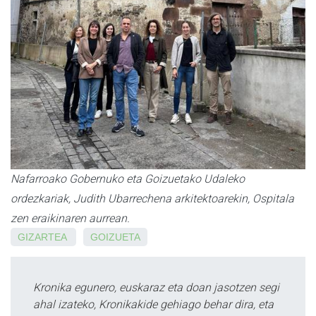
Nafarroako Gobernuko eta Goizuetako Udaleko
ordezkariak, Judith Ubarrechena arkitektoarekin, Ospitala
zen eraikinaren aurrean.
GIZARTEA
GOIZUETA
Kronika egunero, euskaraz eta doan jasotzen segi
ahal izateko, Kronikakide gehiago behar dira, eta