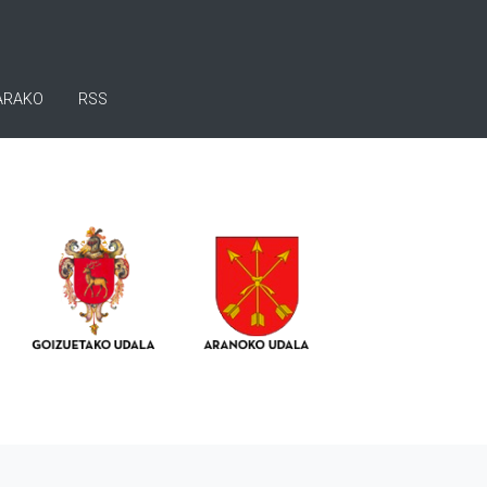
ARAKO
RSS