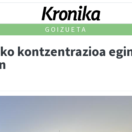
GOIZUETA
eko kontzentrazioa egi
n