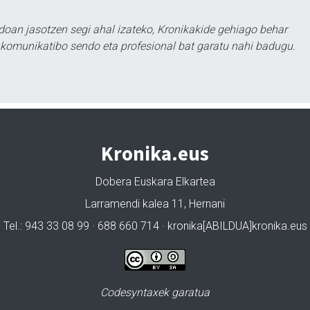
doan jasotzen segi ahal izateko, Kronikakide gehiago behar
tu komunikatibo sendo eta profesional bat garatu nahi badugu.
Kronika.eus
Dobera Euskara Elkartea
Larramendi kalea 11, Hernani
Tel.: 943 33 08 99 · 688 660 714 · kronika[ABILDUA]kronika.eus
Codesyntaxek garatua