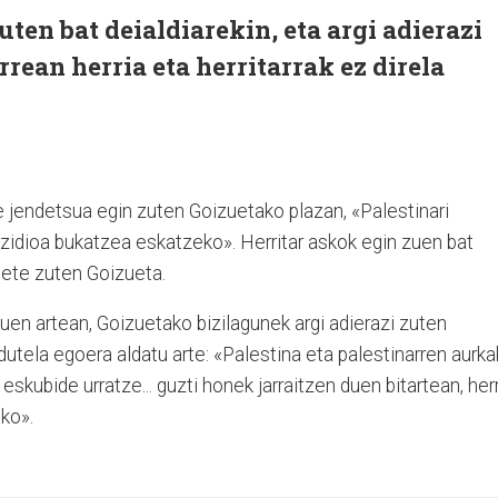
ten bat deialdiarekin, eta argi adierazi
rean herria eta herritarrak ez direla
ze jendetsua egin zuten Goizuetako plazan, «Palestinari
zidioa bukatzea eskatzeko». Herritar askok egin zuen bat
 bete zuten Goizueta.
en artean, Goizuetako bizilagunek argi adierazi zuten
dutela egoera aldatu arte: «Palestina eta palestinarren aurk
eskubide urratze... guzti honek jarraitzen duen bitartean, her
uko».