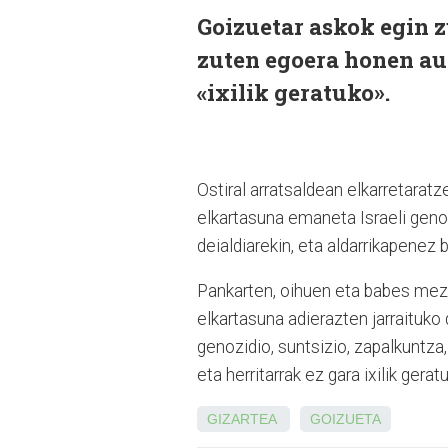
Goizuetar askok egin zu
zuten egoera honen aur
«ixilik geratuko».
Ostiral arratsaldean elkarretarat
elkartasuna emaneta Israeli geno
deialdiarekin, eta aldarrikapenez
Pankarten, oihuen eta babes mezu
elkartasuna adierazten jarraituko 
genozidio, suntsizio, zapalkuntza, 
eta herritarrak ez gara ixilik gerat
GIZARTEA
GOIZUETA