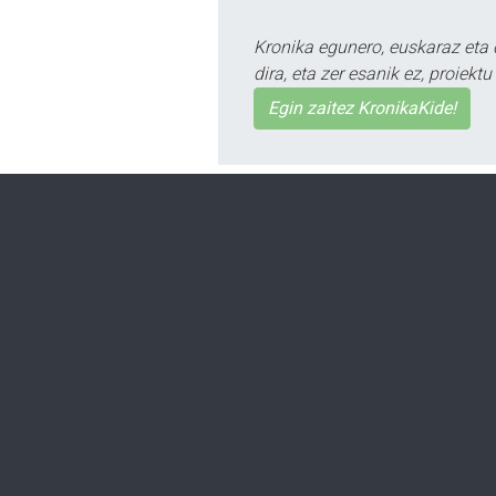
Kronika egunero, euskaraz eta 
dira, eta zer esanik ez, proiek
Egin zaitez KronikaKide!