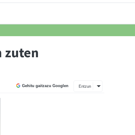
n zuten
Gehitu gaitzazu Googlen
Entzun