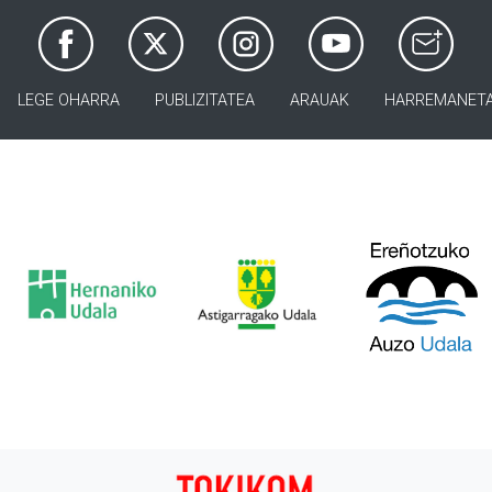
LEGE OHARRA
PUBLIZITATEA
ARAUAK
HARREMANET