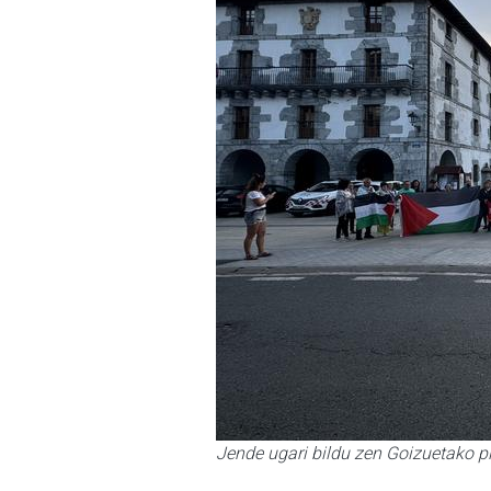
Jende ugari bildu zen Goizuetako p