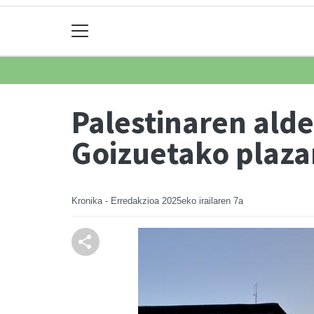
Palestinaren ald
Goizuetako plaza
Kronika - Erredakzioa
2025eko irailaren 7a