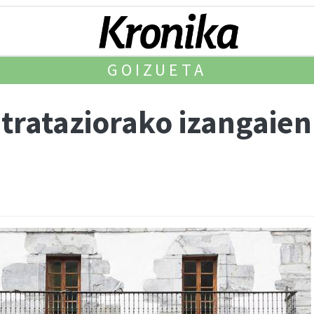
GOIZUETA
ntrataziorako izangaie