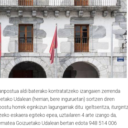
lanpostua aldi baterako kontratatzeko izangaien zerrenda
uetako Udalean (herrian, bere inguruetan) sortzen diren
stu horrek eginkizun lagungarriak ditu: igeltseritza, iturgintz
rtzeko eskaera egiteko epea, uztailaren 4 arte izango da,
a ematea Goizuetako Udalean bertan edota 948 514 006