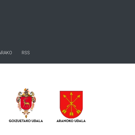
ARAKO
RSS