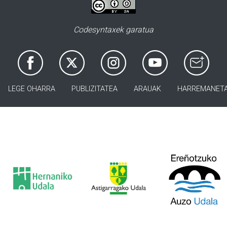
Codesyntaxek garatua
LEGE OHARRA
PUBLIZITATEA
ARAUAK
HARREMANET