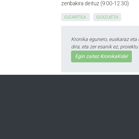
zenbakira deituz (9:00-12:30).
GIZARTEA
GOIZUETA
Kronika egunero, euskaraz eta 
dira, eta zer esanik ez, proiek
Egin zaitez KronikaKide!