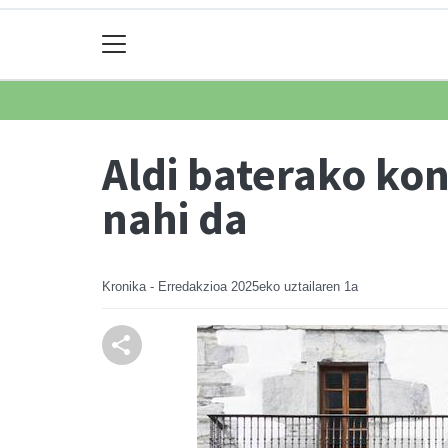
Aldi baterako ko
nahi da
Kronika - Erredakzioa
2025eko uztailaren 1a