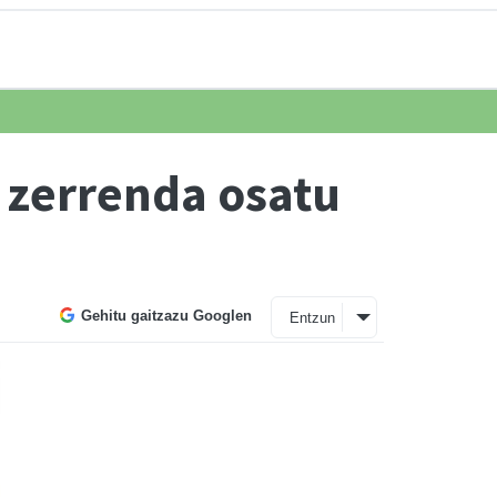
n zerrenda osatu
Gehitu gaitzazu Googlen
Entzun