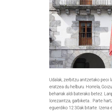
Udalak, zerbitzu anitzetako peoi 
eratzea du helburu. Horrela, Goiz
beharrak aldi baterako betez. Lanpo
lorezaintza, garbiketa... Parte ha
eguerdiko 12:30ak bitarte. Izen