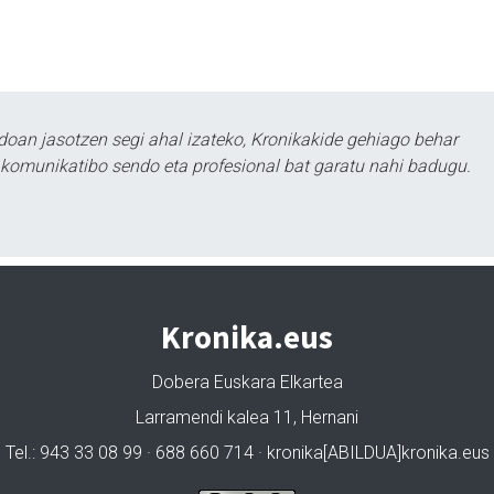
doan jasotzen segi ahal izateko, Kronikakide gehiago behar
tu komunikatibo sendo eta profesional bat garatu nahi badugu.
Kronika.eus
Dobera Euskara Elkartea
Larramendi kalea 11, Hernani
Tel.: 943 33 08 99 · 688 660 714 · kronika[ABILDUA]kronika.eus