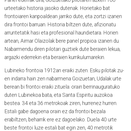
urteetako historia jasoko dutenak. Horietako bat
frontoiaren kanpoaldean jarriko dute, eta zortzi izanen
dira frontoi barruan. Historia biltzen dute, afizionatu
arruntetatik hasi eta profesional haundietara. Horien
artean, Aimar Olaizolak bere panel propioa izanen du.
Nabarmendu diren pilotari guztiek dute beraien lekua,
argazki ederrekin eta beraien kurrikulumarekin.
Lubineko frontoia 1912an eraiki zuten. Esku pilotak zu­
en indarra hain zen nabarmena Goizuetan, Udalak urte
berean bi frontoi eraiki zituela: orain berrinauguratuko
duten Lubinekoa bata, eta Santa Espiritu auzokoa
bestea. 34 eta 36 metrokoak ziren, hurrenez hurren.
Estali gabe dagoena orain ez da frontoi bezala
erabiltzen, beharrik ere ez dagoelako. Duela 40 urte
beste frontoi luze estali bat egin zen, 40 metrotik