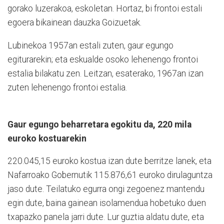
gorako luzerakoa, eskoletan. Hortaz, bi frontoi estali
egoera bikainean dauzka Goizuetak.
Lubinekoa 1957an estali zuten, gaur egungo
egiturarekin; eta eskualde osoko lehenengo frontoi
estalia bilakatu zen. Leitzan, esaterako, 1967an izan
zuten lehenengo frontoi estalia.
Gaur egungo beharretara egokitu da, 220 mila
euroko kostuarekin
220.045,15 euroko kostua izan dute berritze lanek, eta
Nafarroako Gobernutik 115.876,61 euroko dirulaguntza
jaso dute. Teilatuko egurra ongi zegoenez mantendu
egin dute, baina gainean isolamendua hobetuko duen
txapazko panela jarri dute. Lur guztia aldatu dute, eta