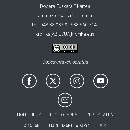
Dobera Euskara Elkartea
Larramendi kalea 11, Hernani
Tel.: 943 33 08 99 · 688 660 714 ·
kronika[ABILDUA]kronika.eus
Codesyntaxek garatua
HONI BURUZ
LEGE OHARRA
PUBLIZITATEA
ARAUAK
HARREMANETARAKO
RSS