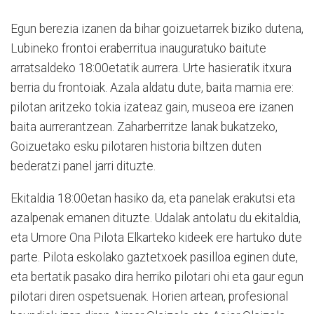
Egun berezia izanen da bihar goizuetarrek biziko dutena,
Lubineko frontoi eraberritua inauguratuko baitute
arratsaldeko 18:00etatik aurrera. Urte hasieratik itxura
berria du frontoiak. Azala aldatu dute, baita mamia ere:
pilotan aritzeko tokia izate­az gain, museoa ere izanen
baita aurrerantzean. Zaharberritze
lanak bukatzeko,
Goizuetako es­ku pilotaren historia biltzen duten
bederatzi panel jarri dituzte.
Ekitaldia 18:00etan hasiko da, eta panelak erakutsi eta
azalpenak emanen dituzte. Udalak antolatu du ekitaldia,
eta Umore Ona Pilota Elkarteko kideek ere hartuko dute
parte. Pilota eskolako gaztetxoek pasilloa eginen dute,
eta bertatik pasako dira herriko pilotari ohi eta gaur egun
pilotari diren ospetsuenak. Horien artean, profesional