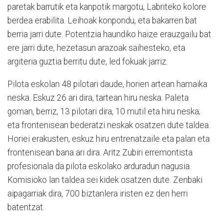
paretak barrutik eta kanpotik margotu, Labriteko kolore
berdea erabilita. Leihoak konpondu, eta bakarren bat
berria jarri dute. Potentzia haundiko haize erauzgailu bat
ere jarri dute, hezetasun arazoak saihesteko, eta
argiteria guztia berritu dute, led fokuak jarriz.
Pilota eskolan 48 pilotari daude, horien artean hamaika
neska. Eskuz 26 ari dira, tartean hiru neska. Paleta
goman, berriz, 13 pilotari dira, 10 mutil eta hiru neska;
eta frontenisean bederatzi neskak osatzen dute taldea.
Horiei erakusten, eskuz hiru entrenatzaile eta palan eta
frontenisean bana ari dira. Aritz Zubiri erremontista
profesionala da pilota eskolako arduradun nagusia.
Komisioko lan taldea sei kidek osatzen dute. Zenbaki
aipagarriak dira, 700 biztanlera iristen ez den herri
batentzat.