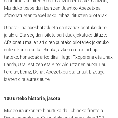
haundiak izan diren Aimar Olaizola eta Asier Olaizola,
Munduko txapeldun izan zen Juantxo Apezetxea,
afizionatuetan txapel asko irabazi dituzten pilotariak...
Umore Ona abesbatzak eta dantzariek osatuko dute
jaialdia. Eta segidan, pilota partiduak jokatuko dituzte.
Afizionatu mailan ari diren puntako pilotariek jokatuko
dute elkarren aurka. Binaka, azken orduko bi baja
tarteko, honakoak ariko dira:
Hegoi Txoperena eta Unax
Landa, Unai Astizen eta Aitor Alduntzinen aurka. Lau
t'erdian, berriz, Beñat Apezetxea eta Eñaut Lizeaga
izanen dira aurrez aurre.
100 urteko historia, jasota
Museo iraunkor ere bihurtuko da Lubineko frontoia.
Panel ederrak dira, Goizuetako pilotaren azken 100