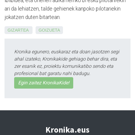
ibilbidea, eta onenen aurka herriko bi esku pilotarirekin
ari da lehiatzen, talde gehienek kanpoko pilotariekin
jokatzen duten bitartean.
GIZARTEA
GOIZUETA
Kronika egunero, euskaraz eta doan jasotzen segi
ahal izateko, Kronikakide gehiago behar dira, eta
zer esanik ez, proiektu komunikatibo sendo eta
profesional bat garatu nahi badugu.
Egin zaitez KronikaKide!
Kronika.eus