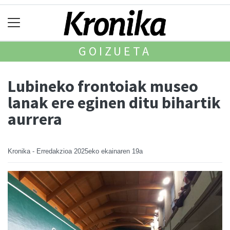
GOIZUETA
Lubineko frontoiak museo
lanak ere eginen ditu bihartik
aurrera
Kronika - Erredakzioa
2025eko ekainaren 19a