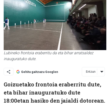
Lubineko frontoia eraberritu da eta bihar arratsaldez
inauguratuko dute.
Entzun
Gehitu gaitzazu Googlen
Goizuetako frontoia eraberritu dute,
eta bihar inauguratuko dute
18:00etan hasiko den jaialdi dotorean.