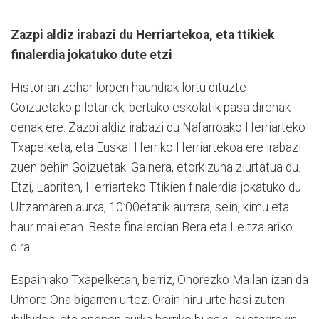
Zazpi aldiz irabazi du Herriartekoa, eta ttikiek
finalerdia jokatuko dute etzi
Historian zehar lorpen haundiak lortu dituzte
Goizuetako pilotariek, bertako eskolatik pasa direnak
denak ere. Zazpi aldiz irabazi du Nafarroako Herriarteko
Txapelketa, eta Euskal Herriko Herriartekoa ere irabazi
zuen behin Goizuetak. Gainera, etorkizuna ziurtatua du.
Etzi, Labriten, Herriarteko Ttikien finalerdia jokatuko du
Ultzamaren aurka, 10:00etatik aurrera, sein, kimu eta
haur mailetan. Beste finalerdian Bera eta Leitza ariko
dira.
Espainiako Txapelketan, be­rriz, Ohorezko Mailan izan da
Umore Ona bigarren urtez. Orain hiru urte hasi zuten