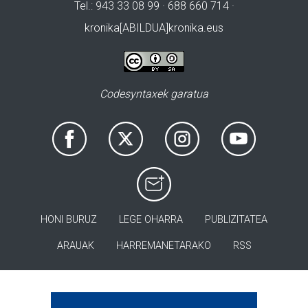
Tel.: 943 33 08 99 · 688 660 714 ·
kronika[ABILDUA]kronika.eus
Codesyntaxek garatua
HONI BURUZ
LEGE OHARRA
PUBLIZITATEA
ARAUAK
HARREMANETARAKO
RSS