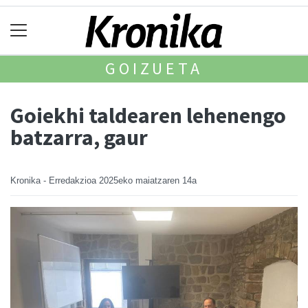
GOIZUETA
Goiekhi taldearen lehenengo
batzarra, gaur
Kronika - Erredakzioa
2025eko maiatzaren 14a