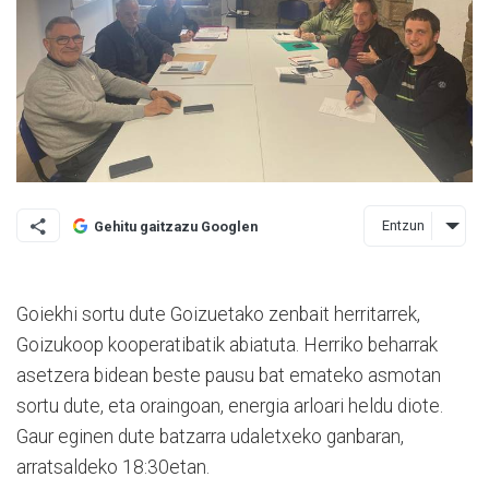
Entzun
Gehitu gaitzazu Googlen
Goiekhi sortu dute Goizuetako zenbait herritarrek,
Goizukoop kooperatibatik abiatuta. Herriko beharrak
asetzera bidean beste pausu bat emateko asmotan
sortu dute, eta oraingoan, energia arloari heldu diote.
Gaur eginen dute batzarra udaletxeko ganbaran,
arratsaldeko 18:30etan.