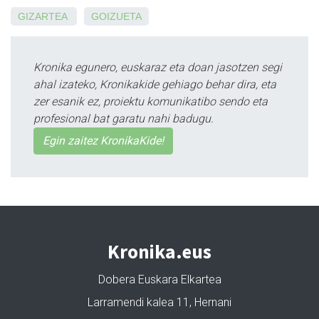
GIZARTEA
GOIZUETA
Kronika egunero, euskaraz eta doan jasotzen segi
ahal izateko, Kronikakide gehiago behar dira, eta
zer esanik ez, proiektu komunikatibo sendo eta
profesional bat garatu nahi badugu.
Egin zaitez KronikaKide!
Kronika.eus
Dobera Euskara Elkartea
Larramendi kalea 11, Hernani