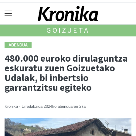
GOIZUETA
ABENDUA
480.000 euroko dirulaguntza
eskuratu zuen Goizuetako
Udalak, bi inbertsio
garrantzitsu egiteko
Kronika - Erredakzioa
2024ko abenduaren 27a