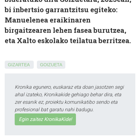
bi inbertsio garrantzitsu egiteko:
Manuelenea eraikinaren
birgaitzearen lehen fasea burutzea,
eta Xalto eskolako teilatua berritzea.
GIZARTEA
GOIZUETA
Kronika egunero, euskaraz eta doan jasotzen segi
ahal izateko, Kronikakide gehiago behar dira, eta
zer esanik ez, proiektu komunikatibo sendo eta
profesional bat garatu nahi badugu.
Egin zaitez KronikaKide!