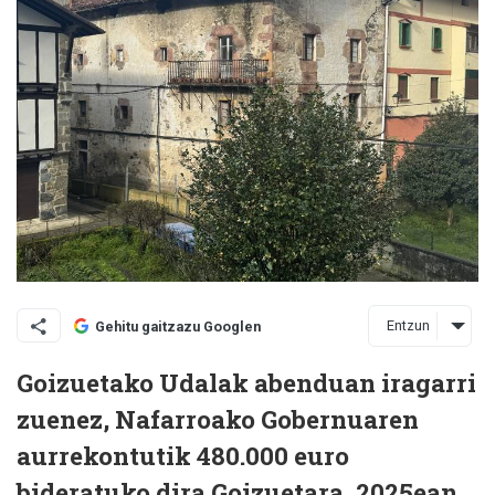
Entzun
Gehitu gaitzazu Googlen
Goizuetako Udalak abenduan iragarri
zuenez, Nafarroako Gobernuaren
aurrekontutik 480.000 euro
bideratuko dira Goizuetara, 2025ean,