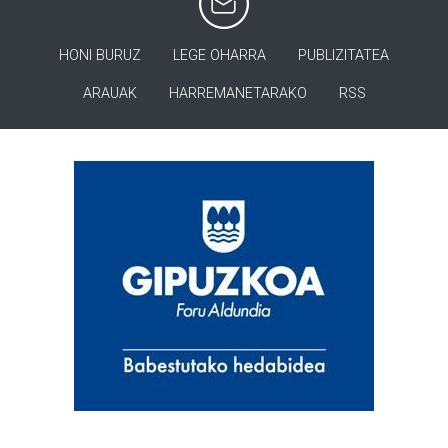
HONI BURUZ
LEGE OHARRA
PUBLIZITATEA
ARAUAK
HARREMANETARAKO
RSS