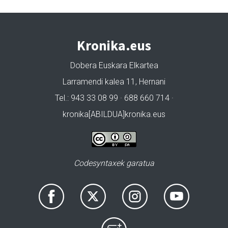
Kronika.eus
Dobera Euskara Elkartea
Larramendi kalea 11, Hernani
Tel.: 943 33 08 99 · 688 660 714 ·
kronika[ABILDUA]kronika.eus
Codesyntaxek garatua