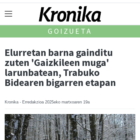
GOIZUETA
Elurretan barna gainditu
zuten 'Gaizkileen muga'
larunbatean, Trabuko
Bidearen bigarren etapan
Kronika - Erredakzioa
2025eko martxoaren 19a