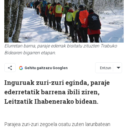
Elurretan barna, paraje ederrak bisitatu zituzten Trabuko
Bidearen bigarren etapan.
Entzun
Gehitu gaitzazu Googlen
Inguruak zuri-zuri eginda, paraje
ederretatik barrena ibili ziren,
Leitzatik Ihabenerako bidean.
Parajea zuri-zuri zegoela osatu zuten larunbatean