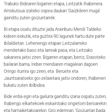
Trabuko Bidearen bigarren etapa, Leitzatik Ihabenera.
Arriskutsua izateko ospea daukan 'Gaizkileen muga'
gainditu zuten goizuetarrek.
Bi etapa osatu dituzte jada Arainburu Mendi Taldeko
kideen eskutik, eta guztira 90 lagunek hartu dute parte
ibilaldietan. Lehenengo etapan Leitzalarreko
mendietako baso eta larreak pasa, eta Leitzako
sakanera jaitsi ziren. Bigarren etapan, berriz, Erasoteko
bailaran barna, Ireber mendiaren magalean dagoen
Oringo iturrira igo ziren, eta Beruete eta
Jauntsaratseko goi-zelaietara jaitsi ondoren, Ihabenen
bukatu zuten ibilbidea.
Bide erdia egin eta gailurra gainditu izana ospatu zuten,
Ihabengo elkartekoek eskainitako ongietorri beroarekin
eta hamaiketakoarekin. Giro ederrean, 'Goizuetan bada