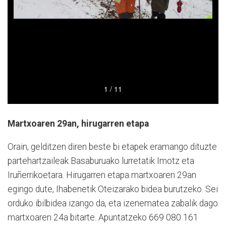
Martxoaren 29an, hirugarren etapa
Orain, gelditzen diren beste bi etapek eramango dituzte
parte­hartzaileak Basaburuako lurre­tatik Imotz eta
Iruñerrikoetara. Hirugarren eta­pa martxoaren 29an
egingo dute, Ihabenetik Oteizarako bidea burutzeko. Sei
orduko ibilbidea izango da, eta izenematea zabalik dago
martxoaren 24a bitarte. Apuntatzeko 669 080 161