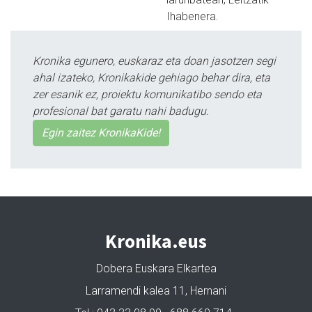
Ihabenera.
Kronika egunero, euskaraz eta doan jasotzen segi
ahal izateko, Kronikakide gehiago behar dira, eta
zer esanik ez, proiektu komunikatibo sendo eta
profesional bat garatu nahi badugu.
Egin zaitez KronikaKide!
Kronika.eus
Dobera Euskara Elkartea
Larramendi kalea 11, Hernani