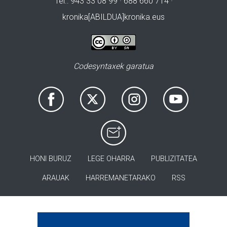
Tel.: 943 33 08 99 · 688 660 714 ·
kronika[ABILDUA]kronika.eus
Codesyntaxek garatua
HONI BURUZ
LEGE OHARRA
PUBLIZITATEA
ARAUAK
HARREMANETARAKO
RSS