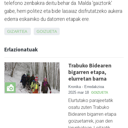
telefono zenbakira deitu behar da. Malda 'gaiztorik'
gabe, herri politez eta bide lasa­iaz disfrutatzeko aukera
ederra eskainiko du datorren etapak ere.
GIZARTEA
GOIZUETA
Erlazionatuak
Trabuko Bidearen
bigarren etapa,
elurretan barna
Kronika - Erredakzioa
2025 mar 18
GOIZUETA
Elurtutako parajeetatik
osatu zuten Trabuko
Bidearen bigarren etapa
goizuetarrek, joan den
larunbatean, Leitzatik