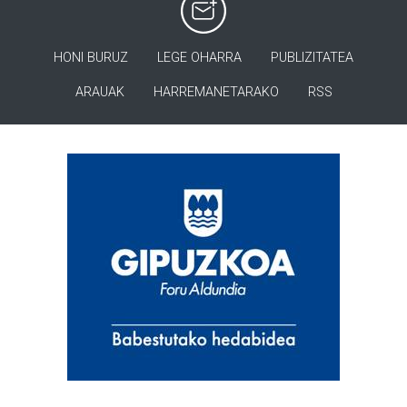
HONI BURUZ
LEGE OHARRA
PUBLIZITATEA
ARAUAK
HARREMANETARAKO
RSS