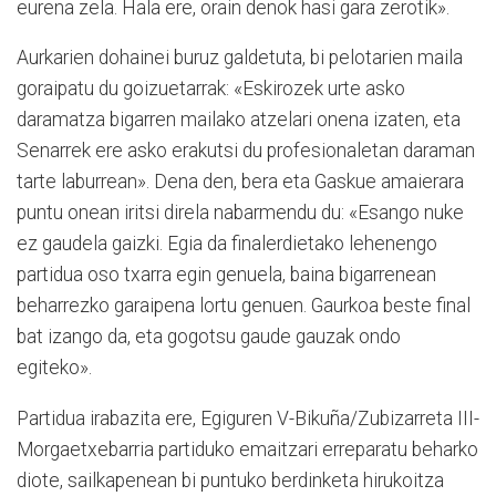
eurena zela. Hala ere, orain denok hasi gara zerotik».
Aurkarien dohainei buruz galdetuta, bi pelotarien maila
goraipatu du goizuetarrak: «Eskirozek urte asko
daramatza bigarren mailako atzelari onena izaten, eta
Senarrek ere asko erakutsi du profesionaletan daraman
tarte laburrean». Dena den, bera eta Gaskue amaierara
puntu onean iritsi direla nabarmendu du: «Esango nuke
ez gaudela gaizki. Egia da finalerdietako lehenengo
partidua oso txarra egin genuela, baina bigarrenean
beharrezko garaipena lortu genuen. Gaurkoa beste final
bat izango da, eta gogotsu gaude gauzak ondo
egiteko».
Partidua irabazita ere, Egiguren V-Bikuña/Zubizarreta III-
Morgaetxebarria partiduko emaitzari erreparatu beharko
diote, sailkapenean bi puntuko berdinketa hirukoitza