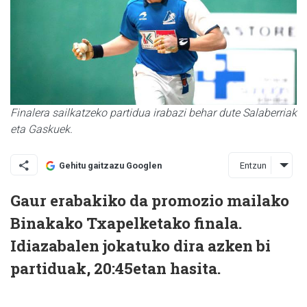
Finalera sailkatzeko partidua irabazi behar dute Salaberriak
eta Gaskuek.
Entzun
Gehitu gaitzazu Googlen
Gaur erabakiko da promozio mailako
Binakako Txapelketako finala.
Idiazabalen jokatuko dira azken bi
partiduak, 20:45etan hasita.