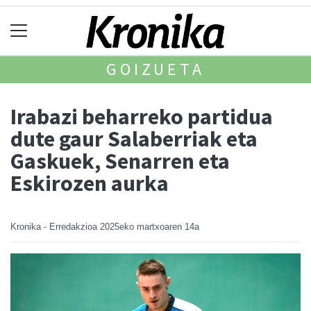
GOIZUETA
Irabazi beharreko partidua
dute gaur Salaberriak eta
Gaskuek, Senarren eta
Eskirozen aurka
Kronika - Erredakzioa
2025eko martxoaren 14a