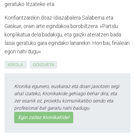
geratuko litzateke eta.
Konfiantzarekin doaz Idiazabalera Salaberria eta
Gaskue, orain arte egindakoa borobiltzera: «Partidu
konplikatua dela badakigu, eta gaizki ateratzen bada
lasai geratuko gara egindako lanarekin. Hori bai, finalean
egon nahi dugu».
KIROLA
GOIZUETA
Kronika egunero, euskaraz eta doan jasotzen segi
ahal izateko, Kronikakide gehiago behar dira, eta
zer esanik ez, proiektu komunikatibo sendo eta
profesional bat garatu nahi badugu.
Egin zaitez KronikaKide!