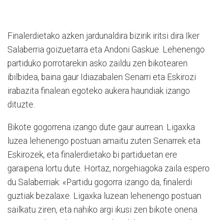
Finalerdietako azken jardunaldira bizirik iritsi dira Iker
Salaberria goizuetarra eta Andoni Gaskue. Lehenengo
partiduko porrotarekin asko zaildu zen bikotearen
ibilbidea, baina gaur Idiazabalen Senarri eta Eskirozi
irabazita finalean egoteko aukera haundiak izango
dituzte.
Bikote gogorrena izango dute gaur aurrean. Ligaxka
luzea lehenengo postuan amaitu zuten Senarrek eta
Eskirozek, eta finalerdietako bi partiduetan ere
garaipena lortu dute. Hortaz, norgehiagoka zaila espero
du Salaberriak: «Partidu gogorra izango da, finalerdi
guztiak bezalaxe. Ligaxka luzean lehenengo postuan
sailkatu ziren, eta nahiko argi ikusi zen bikote onena