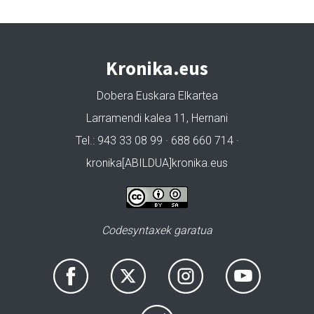
Kronika.eus
Dobera Euskara Elkartea
Larramendi kalea 11, Hernani
Tel.: 943 33 08 99 · 688 660 714 ·
kronika[ABILDUA]kronika.eus
Codesyntaxek garatua