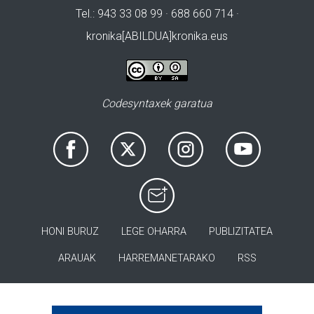
Tel.: 943 33 08 99 · 688 660 714 ·
kronika[ABILDUA]kronika.eus
Codesyntaxek garatua
HONI BURUZ
LEGE OHARRA
PUBLIZITATEA
ARAUAK
HARREMANETARAKO
RSS