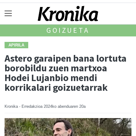
GOIZUETA
APIRILA
Astero garaipen bana lortuta
borobildu zuen martxoa
Hodei Lujanbio mendi
korrikalari goizuetarrak
Kronika - Erredakzioa
2024ko abenduaren 20a