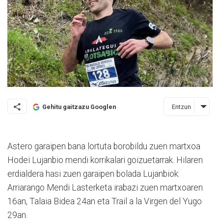
Entzun
Gehitu gaitzazu Googlen
Astero garaipen bana lortuta borobildu zuen martxoa
Hodei Lujanbio mendi korrikalari goizuetarrak. Hilaren
erdialdera hasi zuen garaipen bolada Lujanbiok:
Arriarango Mendi Lasterketa irabazi zuen martxoaren
16an, Talaia Bidea 24an eta Trail a la Virgen del Yugo
29an.