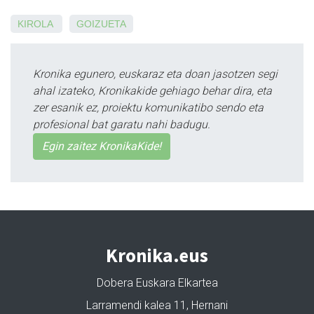
KIROLA
GOIZUETA
Kronika egunero, euskaraz eta doan jasotzen segi
ahal izateko, Kronikakide gehiago behar dira, eta
zer esanik ez, proiektu komunikatibo sendo eta
profesional bat garatu nahi badugu.
Egin zaitez KronikaKide!
Kronika.eus
Dobera Euskara Elkartea
Larramendi kalea 11, Hernani