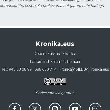
tu komunikatibo sendo eta profesional bat garatu nahi badugu.
Kronika.eus
Dobera Euskara Elkartea
Larramendi kalea 11, Hernani
Tel.: 943 33 08 99 · 688 660 714 · kronika[ABILDUA]kronika.eus
Codesyntaxek garatua