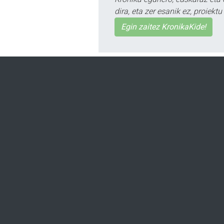
dira, eta zer esanik ez, proiek
Egin zaitez KronikaKide!