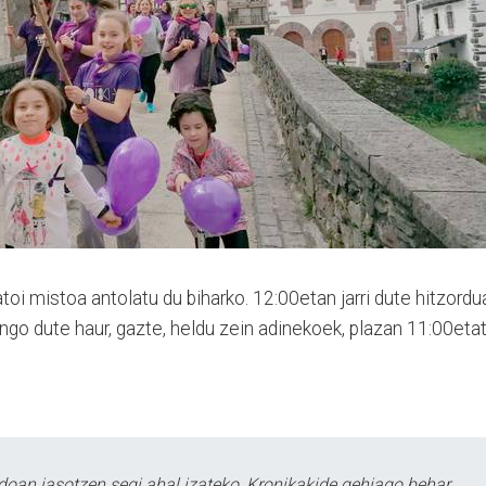
i mistoa antolatu du biharko. 12:00etan jarri dute hitzordu
go dute haur, gazte, heldu zein adinekoek, plazan 11:00etat
doan jasotzen segi ahal izateko, Kronikakide gehiago behar