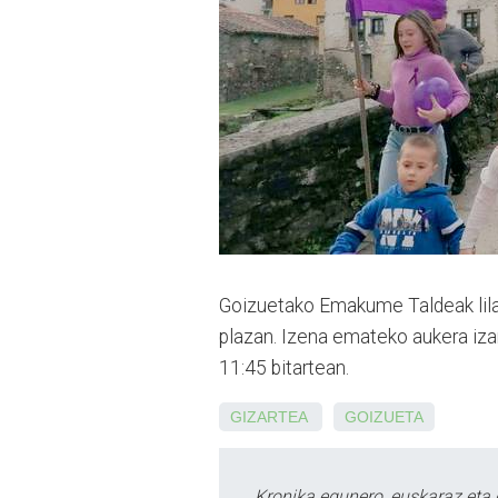
Goizuetako Emakume Taldeak lilato
plazan. Izena emateko aukera izan
11:45 bitartean.
GIZARTEA
GOIZUETA
Kronika egunero, euskaraz eta 