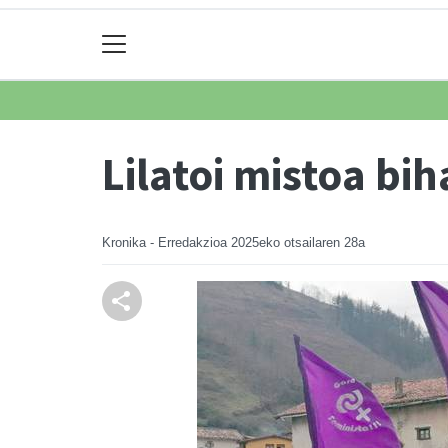
Lilatoi mistoa bi
Kronika - Erredakzioa
2025eko otsailaren 28a