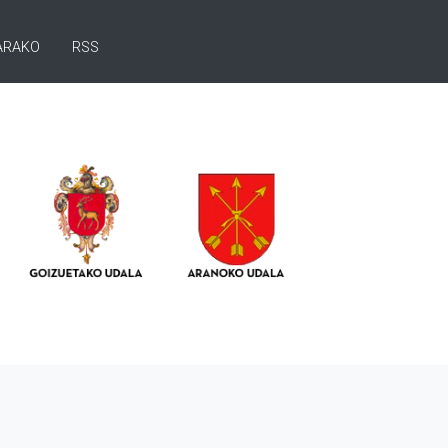
ARAKO
RSS