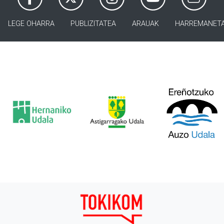
LEGE OHARRA
PUBLIZITATEA
ARAUAK
HARREMANET