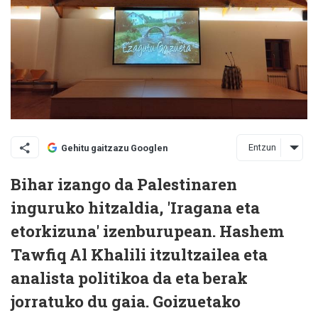
Entzun
Gehitu gaitzazu Googlen
Bihar izango da Palestinaren
inguruko hitzaldia, 'Iragana eta
etorkizuna' izenburupean. Hashem
Tawfiq Al Khalili itzultzailea eta
analista politikoa da eta berak
jorratuko du gaia. Goizuetako