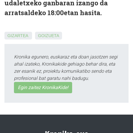
udaletxeko ganbaran izango da
arratsaldeko 18:00etan hasita.
GIZARTEA
GOIZUETA
Kronika egunero, euskaraz eta doan jasotzen segi
ahal izateko, Kronikakide gehiago behar dira, eta
zer esanik ez, proiektu komunikatibo sendo eta
profesional bat garatu nahi badugu.
Egin zaitez KronikaKide!