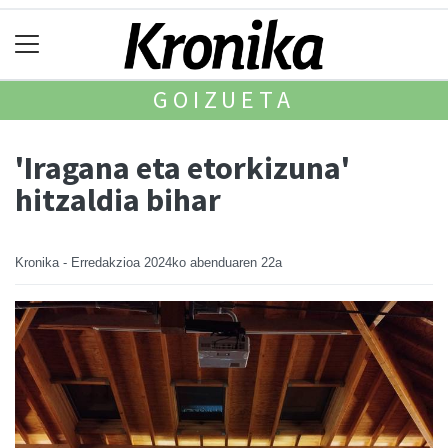
GOIZUETA
'Iragana eta etorkizuna'
hitzaldia bihar
Kronika - Erredakzioa
2024ko abenduaren 22a