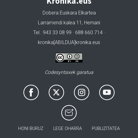
Kronika.eus
Dobera Euskara Elkartea
Larramendi kalea 11, Hernani
Tel.: 943 33 08 99 · 688 660 714 ·
kronika[ABILDUA]kronika.eus
Codesyntaxek garatua
HONI BURUZ
LEGE OHARRA
PUBLIZITATEA