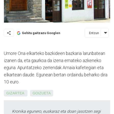
Entzun
Gehitu gaitzazu Googlen
Umore Ona elkarteko bazkideen bazkaria larunbatean
izanen da, eta gaurkoa da izena emateko azkeneko
eguna. Apuntatzeko zerrendak Amaia kafetegian eta
elkartean daude. Egunean bertan ordaindu beharko dira
10 euro.
GIZARTEA
GOIZUETA
Kronika egunero, euskaraz eta doan jasotzen segi