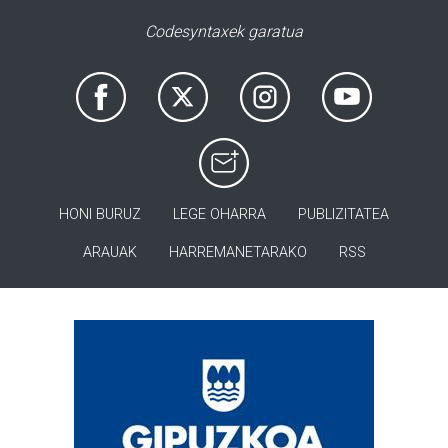
Codesyntaxek garatua
HONI BURUZ
LEGE OHARRA
PUBLIZITATEA
ARAUAK
HARREMANETARAKO
RSS