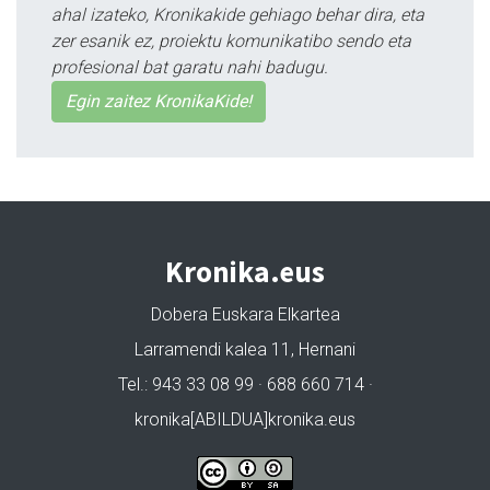
ahal izateko, Kronikakide gehiago behar dira, eta
zer esanik ez, proiektu komunikatibo sendo eta
profesional bat garatu nahi badugu.
Egin zaitez KronikaKide!
Kronika.eus
Dobera Euskara Elkartea
Larramendi kalea 11, Hernani
Tel.: 943 33 08 99 · 688 660 714 ·
kronika[ABILDUA]kronika.eus