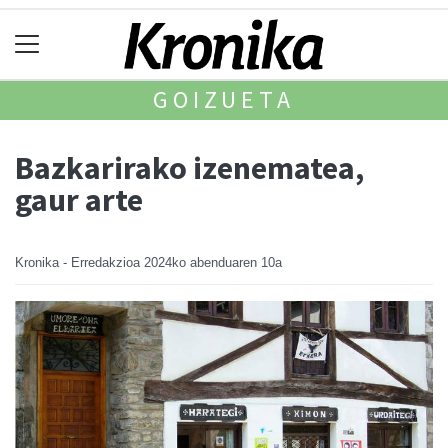
GOIZUETA
Bazkarirako izenematea,
gaur arte
Kronika - Erredakzioa
2024ko abenduaren 10a