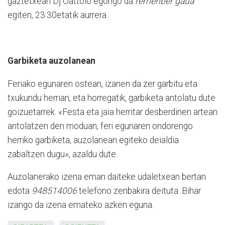
gaztetxean Dj Oattolo egongo da
remenber gaua
egiten, 23:30etatik aurrera.
Garbiketa auzolanean
Feriako egunaren ostean, izanen da zer garbitu eta
txukundu herrian, eta horregatik, garbiketa antolatu dute
goizuetarrek. «Festa eta jaia herritar desberdinen artean
antolatzen den moduan, feri egunaren ondorengo
herriko garbiketa, auzolanean egiteko deialdia
zabaltzen dugu», azaldu dute.
Auzolanerako izena eman daiteke udaletxean bertan
edota
948514006
telefono zenbakira deituta. Bihar
izango da izena emateko azken eguna.