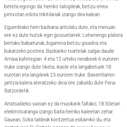
beteta egongo da: herriko talogileak, betizu errea
pintxotan edota trikitilariak izango dira kalean.
Eguerdirako herri bazkaria antolatu dute, eta menuan
ere ez dute hutsik egin goizuetarrek. Lehenengo platera
bertako babarrunak, bigarrena betizu gisadoa eta
bukatzeko postrea. Bazkariko txartelak salgai daude
Amaia kafetegian. 4 eta 12 urteko nerabeek 6 euroren
truke izango dute tiketa, ikasle eta langabetuek 18
eurotan eta langileek 23 euroren truke. Baserritarren
jantzia kalera ateratzeko deia ere zabaldu dute Feria
Batzordetik.
Arratsaldeko saioan ez da musikarik faltako, 18:30etan
elektrotxaranga izango baita herriko kaleetan zehar.
Gauean, Soka taldeak kontzertua eskainiko du, eta