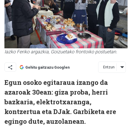
Iazko Feriko argazkia, Goizuetako frontoiko postuetan.
Entzun
Gehitu gaitzazu Googlen
Egun osoko egitaraua izango da
azaroak 30ean: giza proba, herri
bazkaria, elektrotxaranga,
kontzertua eta DJak. Garbiketa ere
egingo dute, auzolanean.