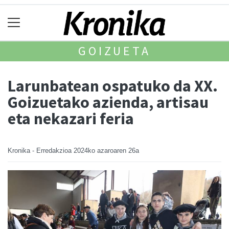
GOIZUETA
Larunbatean ospatuko da XX.
Goizuetako azienda, artisau
eta nekazari feria
Kronika - Erredakzioa
2024ko azaroaren 26a