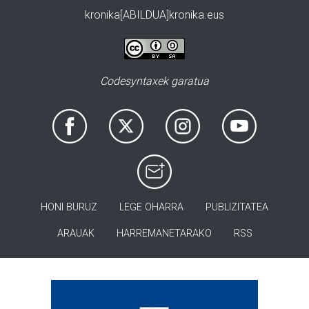
kronika[ABILDUA]kronika.eus
Codesyntaxek garatua
HONI BURUZ
LEGE OHARRA
PUBLIZITATEA
ARAUAK
HARREMANETARAKO
RSS