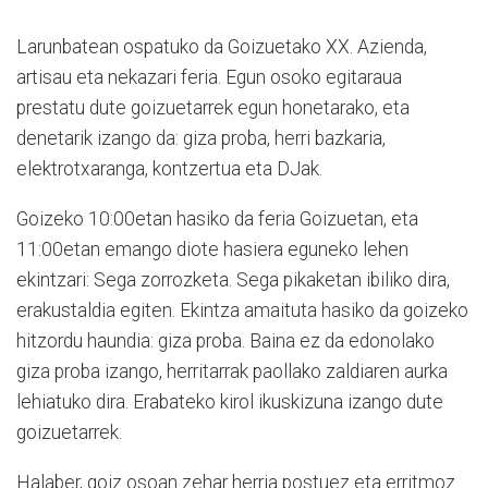
Larunbatean ospatuko da Goizuetako XX. Azienda,
artisau eta nekazari feria. Egun osoko egitaraua
prestatu dute goizuetarrek egun honetarako, eta
denetarik izango da: giza proba, herri bazkaria,
elektrotxaranga, kontzertua eta DJak.
Goizeko 10:00etan hasiko da feria Goizuetan, eta
11:00etan emango diote hasiera eguneko lehen
ekintzari: Sega zorrozketa. Sega pikaketan ibiliko dira,
erakustaldia egiten. Ekintza amaituta hasiko da goizeko
hitzordu haundia: giza proba. Baina ez da edonolako
giza proba izango, herritarrak paollako zaldiaren aurka
lehiatuko dira. Erabateko kirol ikuskizuna izango dute
goizuetarrek.
Halaber, goiz osoan zehar herria postuez eta erritmoz