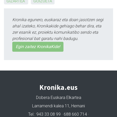
GIZARTEA
GOIZUETA
Kronika egunero, euskaraz eta doan jasotzen segi
ahal izateko, Kronikakide gehiago behar dira, eta
zer esanik ez, proiektu komunikatibo sendo eta
profesional bat garatu nahi badugu.
Egin zaitez KronikaKide!
Kronika.eus
Dobera Euskara Elkartea
Larramendi kalea 11, Hernani
Tel.: 943 33 08 99 · 688 660 714 ·