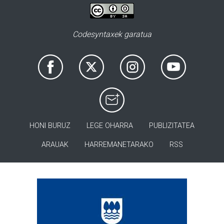
Codesyntaxek garatua
HONI BURUZ
LEGE OHARRA
PUBLIZITATEA
ARAUAK
HARREMANETARAKO
RSS