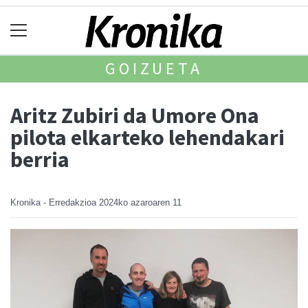
GOIZUETA
Aritz Zubiri da Umore Ona
pilota elkarteko lehendakari
berria
Kronika - Erredakzioa
2024ko azaroaren 11