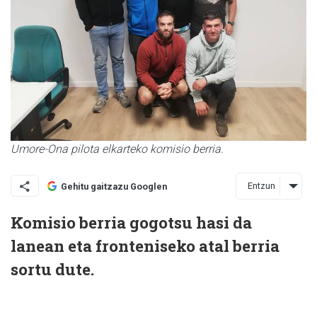
Umore-Ona pilota elkarteko komisio berria.
Entzun
Gehitu gaitzazu Googlen
Komisio berria gogotsu hasi da
lanean eta fronteniseko atal berria
sortu dute.