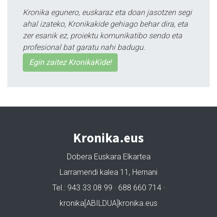
Kronika egunero, euskaraz eta doan jasotzen segi
ahal izateko, Kronikakide gehiago behar dira, eta
zer esanik ez, proiektu komunikatibo sendo eta
profesional bat garatu nahi badugu.
Egin zaitez KronikaKide!
Kronika.eus
Dobera Euskara Elkartea
Larramendi kalea 11, Hernani
Tel.: 943 33 08 99 · 688 660 714 ·
kronika[ABILDUA]kronika.eus