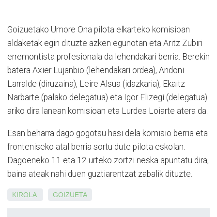
Goizuetako Umore Ona pilota elkarteko komisioan
aldaketak egin dituzte azken egunotan eta Aritz Zubiri
erremontista profesionala da lehendakari berria. Berekin
batera Axier Lujanbio (lehendakari ordea), Andoni
Larralde (diruzaina), Leire Alsua (idazkaria), Ekaitz
Narbarte (palako delegatua) eta Igor Elizegi (delegatua)
ariko dira lanean komisioan eta Lurdes Loiarte atera da.
Esan beharra dago gogotsu hasi dela komisio berria eta
fronteniseko atal berria sortu dute pilota eskolan.
Dagoeneko 11 eta 12 urteko zortzi neska apuntatu dira,
baina ateak nahi duen guztiarentzat zabalik dituzte.
KIROLA
GOIZUETA