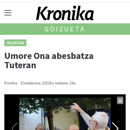
GOIZUETA
IRUDITAN
Umore Ona abesbatza
Tuteran
Kronika - Erredakzioa
2022ko irailaren 24a