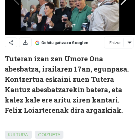
Entzun
Gehitu gaitzazu Googlen
Tuteran izan zen Umore Ona
abesbatza, irailaren 17an, egunpasa.
Kontzertua eskaini zuen Tutera
Kantuz abesbatzarekin batera, eta
kalez kale ere aritu ziren kantari.
Felix Loiarterenak dira argazkiak.
KULTURA
GOIZUETA