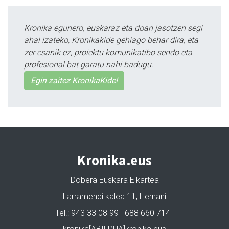
Kronika egunero, euskaraz eta doan jasotzen segi
ahal izateko, Kronikakide gehiago behar dira, eta
zer esanik ez, proiektu komunikatibo sendo eta
profesional bat garatu nahi badugu.
Egin zaitez KronikaKide!
Kronika.eus
Dobera Euskara Elkartea
Larramendi kalea 11, Hernani
Tel.: 943 33 08 99 · 688 660 714 ·