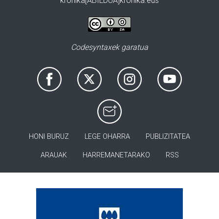
kronika[ABILDUA]kronika.eus
Codesyntaxek garatua
HONI BURUZ
LEGE OHARRA
PUBLIZITATEA
ARAUAK
HARREMANETARAKO
RSS