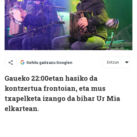
Entzun
Gehitu gaitzazu Googlen
Gaueko 22:00etan hasiko da
kontzertua frontoian, eta mus
txapelketa izango da bihar Ur Mia
elkartean.