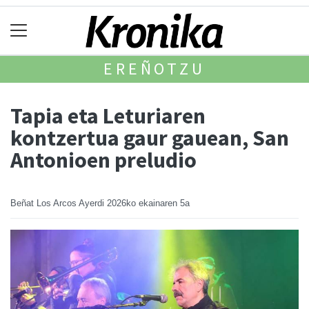
EREÑOTZU
Tapia eta Leturiaren
kontzertua gaur gauean, San
Antonioen preludio
Beñat Los Arcos Ayerdi
2026ko ekainaren 5a