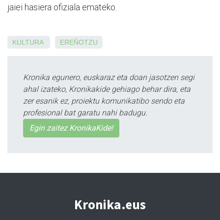
jaiei hasiera ofiziala emateko.
KULTURA
EREÑOTZU
Kronika egunero, euskaraz eta doan jasotzen segi
ahal izateko, Kronikakide gehiago behar dira, eta
zer esanik ez, proiektu komunikatibo sendo eta
profesional bat garatu nahi badugu.
Egin zaitez KronikaKide!
Kronika.eus