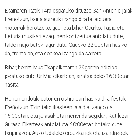
Ekainaren 12tik 14ra ospatuko dituzte San Antonio jaiak
Ereñotzun, baina aurretik izango dira bi jarduera,
motorrak berotzeko, gaur eta bihar. Gaurko, Tapia eta
Leturia musikari ezagunen kontzertua antolatu dute,
talde majo batek lagunduta. Gaueko 22:00etan hasiko
da, frontoian, eta doakoa izango da sarrera.
Bihar, berriz, Mus Txapelketaren 39garren edizioa
jokatuko dute Ur Mia elkartean, arratsaldeko 16:30etan
hasita.
Horien ondotik, datorren os­tiralean hasiko dira festak
Ereñotzun. Txirritako ikasleen jaialdia izango da
15:00etan, eta jolasak eta merienda segidan, Katiluzar
Guraso Elkarteak antolatuta. 20:00etan botako dute
txupinazoa, Auzo Udaleko ordezkariek eta izandakoek,