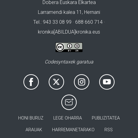
Dobera Euskara Elkartea
Larramendi kalea 11, Hernani
Tel.: 943 33 08 99 · 688 660 714 ·
kronika[ABILDUA]kronika.eus
Codesyntaxek garatua
HONI BURUZ
LEGE OHARRA
PUBLIZITATEA
ARAUAK
HARREMANETARAKO
RSS